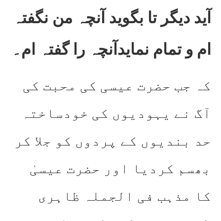
آید دیگر تا بگوید آنچہ من نگفتہ
ام و تمام نمایدآنچہ را گفتہ ام۔
کہ جب حضرت عیسی کی محبت کی
آگ نے یہودیوں کی خودساختہ
حد بندیوں کے پردوں کو جلا کر
بھسم کردیا اور حضرت عیسیٰ
کا مذہب فی الجملہ ظاہری