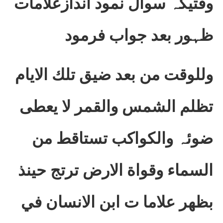
وقتیکہ سوال نمود اندازعلامات
ظہور بعد جواب فرمود
وللوقت من بعد ضيق تلك الايام
تظلم الشمس والقمر لا يعطى
ضوئہ والكواكب تستاقط من
السماء وقواة الارض ترتج حینذ
بظهر علاما ت ابن الانسان في