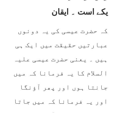
یکے است ۔ ایقان
کہ حضرت عیسی کی یہ دونوں
عبارتیں حقیقت میں ایک ہی
ہیں ۔ یعنی حضرت عیسی علیہ
السلام کا یہ فرمانا کہ میں
جانتا ہوں اور پھر آؤنگا
اور یہ فرمانا کہ میں جاتا