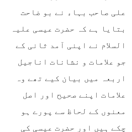
علی صاحب بہاء نے بو ضاحت
بتایا ہے کہ حضرت عیسی علیہ
السلام نے اپنی آمد ثانی کے
جو علامات و نشانات اناجیل
اربعہ میں بیان کیے تھے وہ
علامات اپنے صحیح اور اصل
معنوں کے لحاظ سے پورے ہو
چکے ہیں اور حضرت عیسی کی