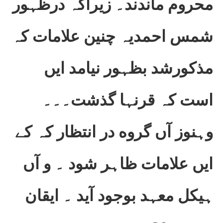
محروم ماندند۔ زیراکہ درظہور
شمس احمدیہ چنین علامات کہ
مذکورشد بظہور نیامد ایں
است کہ قرنہا گذشت۔۔۔
وہنوز آں گروه در انتظار کہ کے
ایں علامات ظاہر شود ۔ و آں
ہیکل معہد بوجود آید ۔ ایقان