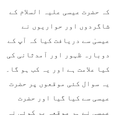
کہ حضرت عیسی علیہ السلام کے
شاگردوں اور حواریوں نے
عیسیٰ سے دریافت کیا کہ آپ کے
دوبارہ ظہور اور آمدثانی کی
کیا علامت ہے اور یہ کب ہو گا۔
یہ سوال کئی موقعوں پر حضرت
عیسی سے کیا گیا اور حضرت
عیسی نے ہر موقعہ پر کوئی نہ