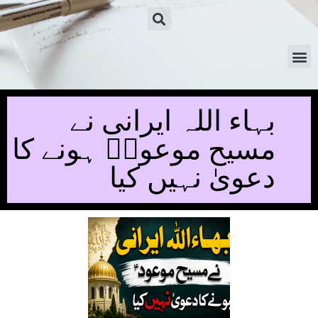
بہاء اللہ ایرانی نے
مسیح موعودؑ ہونے کا
دعویٰ نہیں کیا