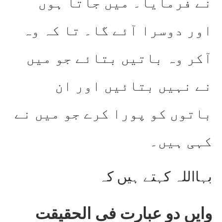
نے فرمایا۔ میں جاتا ہوں
اور دوسرا آئے گا۔ تا کہ وہ
آکر وہ باتیں بتائے جو میں
نے نہیں بتائیں اور ان
باتوں کو پورا کرے جو میں نے
کہی ہیں۔
بہااللہ کہتے ہیں کہ
وایں دو عبارت فی الحقیقت