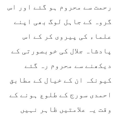
رحمت سے محروم ہو گئے اور اس
گروہ کے جاہل لوگ بھی اپنے
علماء کی پیروی کر کے اس
پادشاہ جلال کی خوبصورتی کے
دیکھنے سے محروم رہ گئے
کیونکہ ان کے خیال کے مطابق
احمدی سورج کے طلوع ہونے کے
وقت یہ علامتیں ظاہر نہیں