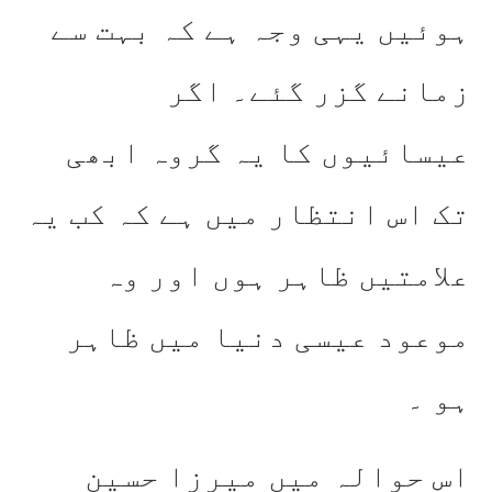
ہوئیں یہی وجہ ہے کہ بہت سے
زمانے گزر گئے۔ اگر
عیسائیوں کا یہ گروہ ابھی
تک اس انتظار میں ہے کہ کب یہ
علامتیں ظاہر ہوں اور وہ
موعود عیسی دنیا میں ظاہر
ہو ۔
اس حوالہ میں میرزا حسین