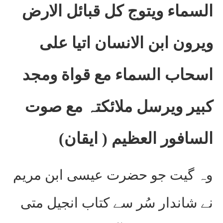
السماء ويتوج كل قبائل الارض
ويرون ابن الانسان اتیا على
اسحاب السماء مع قواة ومجد
كبير ويرسل ملائكتہ مع صوت
السافور العظيم ( ايقان)
وہ گیت جو حضرت عیسی ابن مریم
نے شاندار سُر سے کتاب انجیل متی