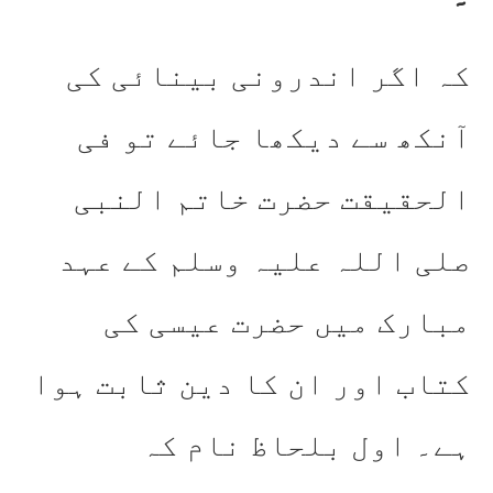
کہ اگر اندرونی بینائی کی
آنکھ سے دیکھا جائے تو فی
الحقیقت حضرت خاتم النبی
صلی اللہ علیہ وسلم کے عہد
مبارک میں حضرت عیسی کی
کتاب اور ان کا دین ثابت ہوا
ہے۔ اول بلحاظ نام کہ