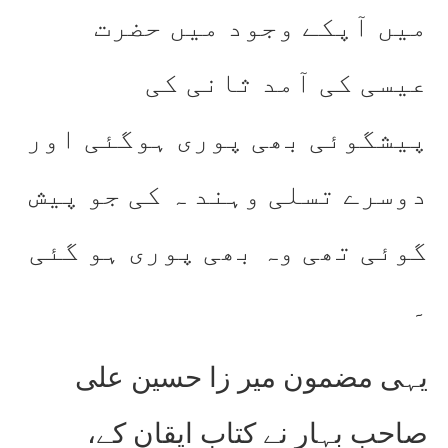
میں آپکے وجود میں حضرت
عیسی کی آمد ثانی کی
پیشگوئی بھی پوری ہوگئی اور
دوسرے تسلی وہند ہ کی جو پیش
گوئی تھی وہ بھی پوری ہو گئی
۔
یہی مضمون میر زا حسین علی
صاحب بہار نے کتاب ایقان کے،