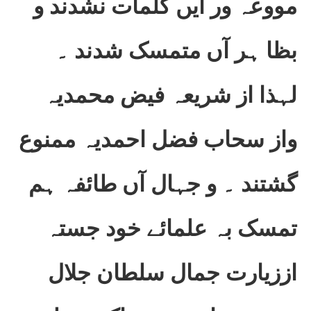
مووعہ ور ایں کلمات نشدند و
بظا ہر آں متمسک شدند ۔
لہذا از شریعہ فیض محمدیہ
واز سحاب فضل احمدیہ ممنوع
گشتند ۔ و جہال آں طائفہ ہم
تمسک بہ علمائے خود جستہ
اززیارت جمال سلطان جلال