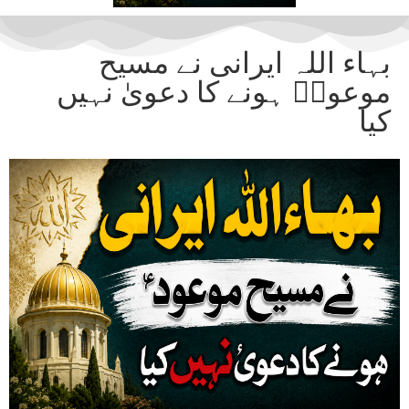
بہاء اللہ ایرانی نے مسیح
موعودؑ ہونے کا دعویٰ نہیں
کیا