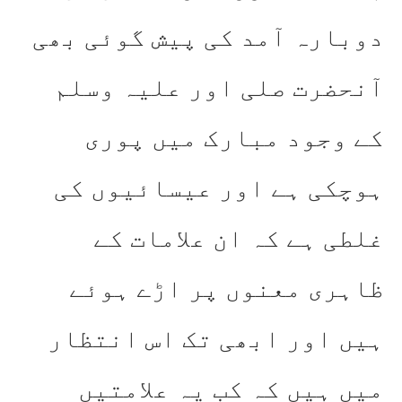
دوبارہ آمد کی پیش گوئی بھی
آنحضرت صلی اور علیہ وسلم
کے وجود مبارک میں پوری
ہوچکی ہے اور عیسائیوں کی
غلطی ہے کہ ان علامات کے
ظاہری معنوں پر اڑے ہوئے
ہیں اور ابھی تک اس انتظار
میں ہیں کہ کب یہ علامتیں