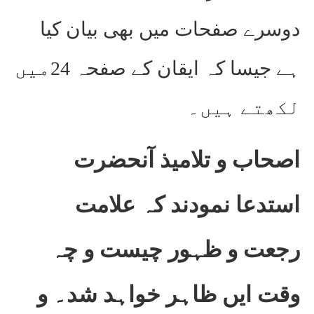
دوسرے صفحات میں بھی بیان کیا
ہے جیسا کہ ایقان کے صفحہ 24میں
لکھتے ہیں۔
اصحاب و تلامیذ آنحضرت
استدعا نمودند کہ علامت
رجعت و ظہور چیست و چہ
وقت ایں ظاہر خواہد شد۔ و