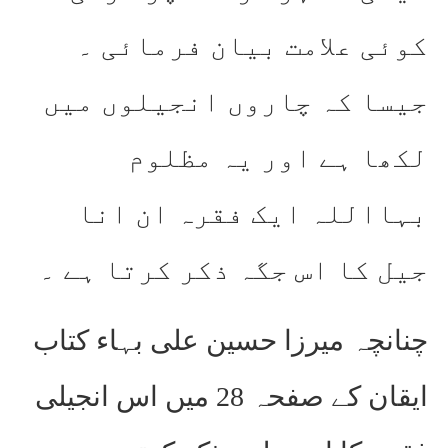
کوئی علامت بیان فرمائی ۔
جیسا کہ چاروں انجیلوں میں
لکھا ہے اور یہ مظلوم
بہااللہ ایک فقرہ ان انا
جیل کا اس جگہ ذکر کرتا ہے ۔
چنانچہ میرزا حسین علی بہاء کتاب
ایقان کے صفحہ 28 میں اس انجیلی