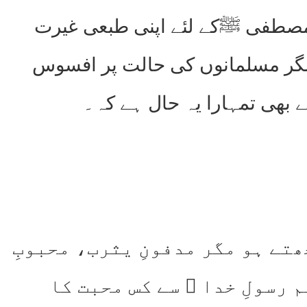
 مصطفی ﷺکے لئے اپنی طبعی غیرت
 مگر مسلمانوں کی حالت پر افسوس
 بھی تمہارا یہ حال ہے کہ۔
ھتے ہو مگر مدفونِ یثرب، محبوبِ
 رسولِ خدا ﷺ سے کس محبت کا