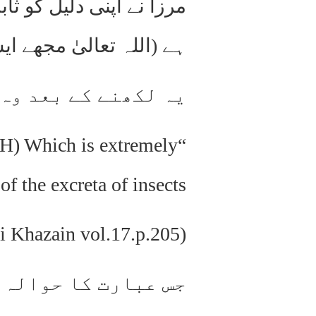
مرزا نے اپنی دلیل کو ثا
ہے (اللہ تعالیٰ مجھے ا
یہ لکھنے کے بعد وہ
.H) Which is extremely
the excreta of insects….”
(Roohani Khazain vol.17.p.205)”
جس عبارت کا حوالہ ر