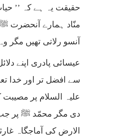
حقیقت یہ ہے کہ ’’ حیا
منّاد ہمارے آنحضرت ﷺ
آنسو رلاتی تھیں مگر و
عیسائی پادری اپنے دلا
سے افضل تر اور خدا تع
علیہ السلام پر مصیبت کا
دی مگر محمّد ﷺ پر جب م
الارض کی آماجگاہ غارِ