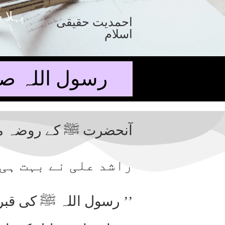
پہلا 
احمدیت حقیقی
اسلام
رسول اللہ صل
آنحضرت ﷺ کے روضہ مبار
راشد علی نے بہت ہی
’’ رسول اللہ ﷺ کی قبر