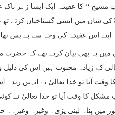
تِ مسیح ‘‘ کا عقیدہ ایک ایسا زہر ناک
 کی شان میں ایسی گستاخیاں کرتے تھے
ہ اپنے اس عقیدہ کی وجہ سے بے بس تھا
ئل میں یہ بھی بیان کرتے تھے کہ حضرت
الیٰ کے زیادہ محبوب ہیں اس کی دلیل 
 وقت آیا تو خدا تعالیٰ نے انہیں زندہ آس
شکل کا وقت آیا تو خدا تعالیٰ نے کوئ
ثور میں پناہ لینی پڑی۔ وغیرہ وغیرہ۔ 