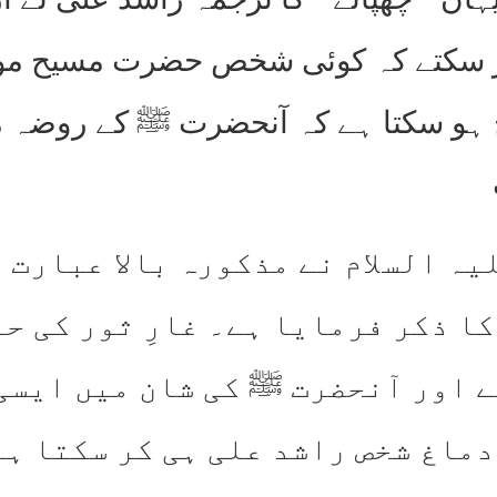
 کر سکتے کہ کوئی شخص حضرت مسیح مو
 ہو سکتا ہے کہ آنحضرت ﷺ کے روضہ مبارک
یہ السلام نے مذکورہ بالا عبارت 
کا ذکر فرمایا ہے۔ غارِ ثور کی حا
ے اور آنحضرت ﷺ کی شان میں ایسی 
ماغ شخص راشد علی ہی کر سکتا ہے 