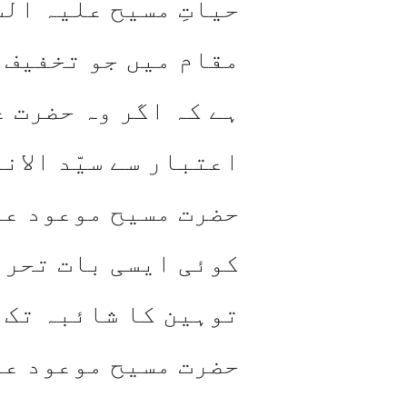
حیاتِ مسیح علیہ الس
مقام میں جو تخفیف ل
ہے کہ اگر وہ حضرت ع
اعتبار سے سیّد الان
حضرت مسیح موعود علی
کوئی ایسی بات تحری
توہین کا شائبہ تک 
حضرت مسیح موعود عل