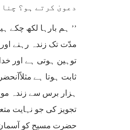
دعویٰ کرتے ہو؟ چنان
’’ ہم بارہا لکھ چکے ہ
مدّت تک زندہ رہنے اور
توہین ہوتی ہے اور خد
ثابت ہوتا ہے مثلاًآنح
ہزار برس سے زندہ موجو
تجویز کی جو نہایت متع
حضرت مسیح کو آسمان پ