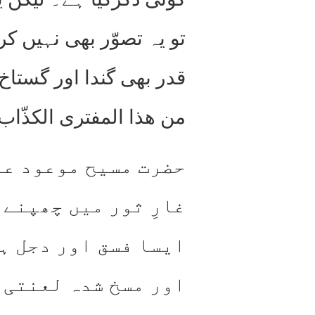
تو یہ تصوّر بھی نہیں
قدر بھی گندا اور گستاخ
من ھذا المفتری الکذّاب
حضرت مسیح موعود عل
غارِ ثور میں چھپنے 
ایسا فسق اور دجل ہ
اور مسخ شدہ لعنتی د