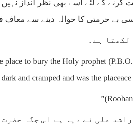
بت کرنے کے لئے اسے بھی نظر انداز نہیں
یسی بے حرمتی کا حوالہ دینے سے معاف فر
 لکھتا ہے۔
e place to bury the Holy prophet (P.B.O
 dark and cramped and was the placeace of 
اشد علی نے دیا ہے اس جگہ حضرت 