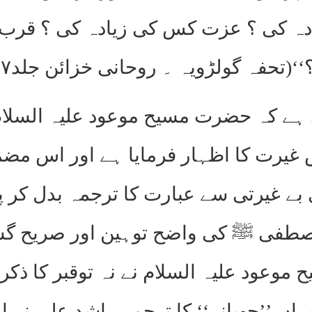
ہ کی ؟ عزت کس کی زیادہ کی ؟ قرب کا 
ڑویہ ۔ روحانی خزائن جلد۱۷صفحہ ۲۰۵ حاشیہ در حاشیہ)
ہے کہ حضرت مسیح موعود علیہ السلام 
رت کا اظہار فرمایا ہے اور اس مضمو
 بے غیرتی سے عبارت کا ترجمہ بدل کر پ
صطفی ﷺ کی واضح توہین اور صریح 
عود علیہ السلام نے نہ توقبر کا ذکر ف