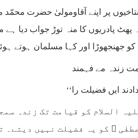
اخیوں پر اپنے آقاومولیٰ حضرت محمّد
 پھٹ پادریوں کا منہ توڑ جواب دیا ہے
کو جھنجھوڑا اور کہا مسلمان ہوتے ہوئے
امت زندہ مے فہمند
ادند ایں فضیلت را‘‘
لیہ السلام کو قیامت تک زندہ سمج
طفٰی ﷺ کو یہ فضیلت نہیں دیتے۔ تم