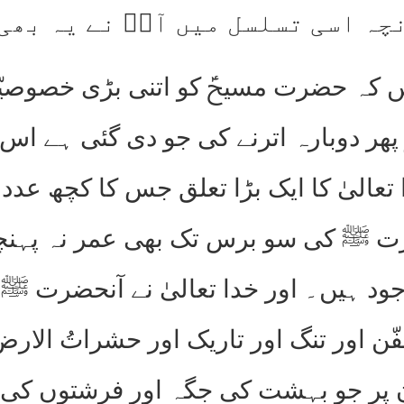
چہ اسی تسلسل میں آپؑ نے یہ بھی
یں کہ حضرت مسیحؑ کو اتنی بڑی خصوصیّت
 پھر دوبارہ اترنے کی جو دی گئی ہے ا
ا تعالیٰ کا ایک بڑا تعلق جس کا کچھ
ضرت ﷺ کی سو برس تک بھی عمر نہ پہنچ
د ہیں۔ اور خدا تعالیٰ نے آنحضرت ﷺ ک
فّن اور تنگ اور تاریک اور حشراتُ ال
ر جو بہشت کی جگہ اور فرشتوں کی ہمس