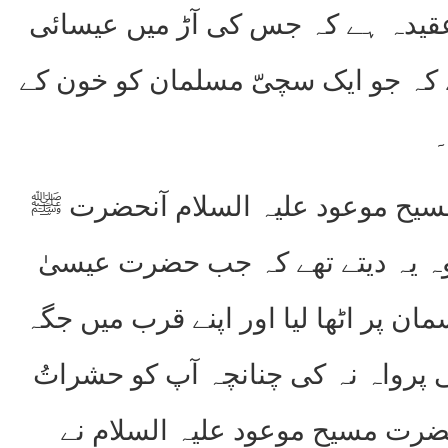
 عقیدہ ہے کہ جس کی آڑ میں عیسائی
 کہ جو ایک سچیّ مسلمان کو خون کے
۔
 مسیح موعود علیہ السلام آنحضرت ﷺ
وہ یہ دیتے تھے کہ جب حضرت عیسیٰ
مان پر اٹھا لیا اور اپنے قرب میں جگہ
ی پرواہ نہ کی چنانچہ آپ کو حشراتُ
حضرت مسیح موعود علیہ السلام نے