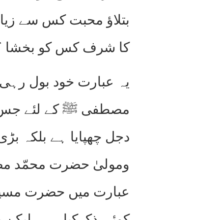
بتلاؤ محبت کس سے زیاد
کا شرف کس کو بخشا ؟‘‘(تحفہ گول
یہ عبارت خود بول رہی 
مصطفی ﷺ کے لئے جس غی
دجل چھپایا ہے بلکہ بڑی
ومولیٰ حضرت محمّد م
عبارت میں حضرت مسیح مو