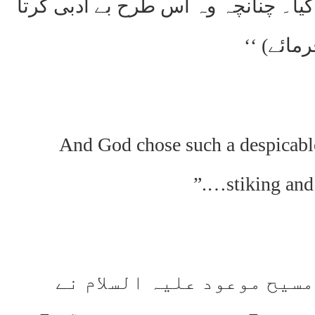
 کیا۔ چنانچہ وہ اس طرح بے ادبی کرتا
مائے) ‘‘
“And God chose such a despicabl
stiking and
مسیح موعود علیہ السلام نے