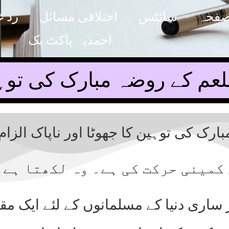
صفحہ
سائٹس
اختلافی مسائل
رد غ
احمدیہ پاکٹ بک
عم کے روضہ مبارک کی توہی
ک کی توہین کا جھوٹا اور ناپاک الزام
 کمینی حرکت کی ہے۔ وہ لکھتا ہے۔
 ساری دنیا کے مسلمانوں کے لئے ایک م