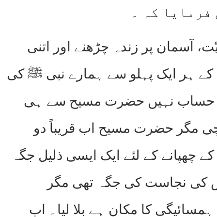
 فرمایا کہ ۔
، آسمان پر زندہ چڑھنے اور اتنی
س کے ہر ایک پہلو سے ہمارے نبی ﷺ کی
 عدد حساب نہیں حضرت مسیح سے ہی
ی مگر حضرت مسیح اب قریباً دو
ے چھپانے کے لئے ایک ایسی ذلیل جگہ
ارض کی نجاست کی جگہ تھی مگر
ائیگی کا مکان ہے بلا لیا۔ اب