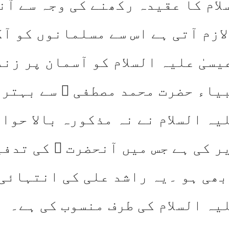
لام کا عقیدہ رکھنے کی وجہ سے آن
ازم آتی ہے اس سے مسلمانوں کو آ
یسیٰ علیہ السلام کو آسمان پر زن
بیاء حضرت محمد مصطفی ﷺ سے بہتر
ہ السلام نے نہ مذکورہ بالا حوال
ر کی ہے جس میں آنحضرت ﷺ کی تدفی
بھی ہو ۔یہ راشد علی کی انتہائی
یہ السلام کی طرف منسوب کی ہے۔