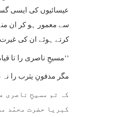
عیسائیوں کی ایسی گست
سے معمور ہو کر ان منہ
کرتے ہوئے ان کی غیرت 
’’مسیحِ ناصری را تا قی
مگر مدفونِ یثرب را نہ د
کہ تم مسیحِ ناصری ع
کبریا حضرت محمّد مص