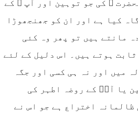
حضرت ﷺ کی جو توہین اور آپ ؐ کے
گاہ کیا ہے اور ان کو جھنجھوڑا
دہ مانتے ہیں تو پھر وہ کئی
 ثابت ہوتے ہیں۔ اس دلیل کے لئے
ہ میں اور نہ ہی کسی اور جگہ
ن یا آپؐ کے روضہ اطہر کی
 ظالمانہ اختراع ہے جو اس نے