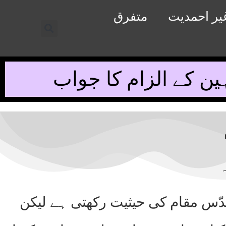
یر احمدیت
متفرق
ن کے الزام کا جواب
قدّس مقام کی حیثیت رکھتی ہے لیکن