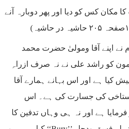
مکان کس کو دیا اور پھر دوبارہ آنے
نے اپنے آقا ومولیٰ حضرت محمد
ن کو راشد علی نے نہ صرف ازراہِ
یش کیا ہے اور اس بہانے ہمارے آقا
گستاخی کی جسارت کی ہے۔ اس
رمایا ہے اور نہ ہی وہاں تدفین کا
کوئی ذکرکیا ہے۔ لیکن یہاں ’’چھپانے‘‘ کا ترجمہ راشد علی نے ازراہِ فسق ودجل ’’Bury‘‘ کیا ہے۔ ہم