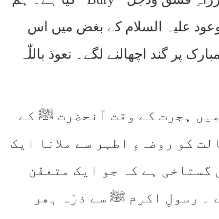
عود علیہ السلام کے بغض میں اس
 پر گند اچھالنے لگے۔ نعوذ باللّٰہ
میں ہجرت کے وقت آنحضرت ﷺ کے
لت کو روضہءِ اطہر سے ملانا ایک
گستاخی ہے کہ جو ایک متعفّن
۔ رسولِ اکرم ﷺ سے ذرّہ بھر