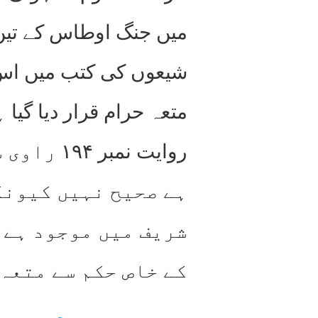
میں جنگ اوطاس کے تین 
شیعوں کی کتب میں اس کے
روایت نم
ہے صحیح نہیں کیونک
شریف میں موجود ہے ک
کے خاص حکم سے متعہ 