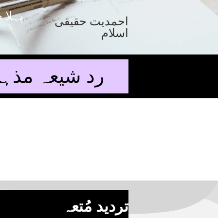
پہلا 
احمدیت حقیقی
اسلام
رد شیعہ مذہب 
تردید مُتعہ