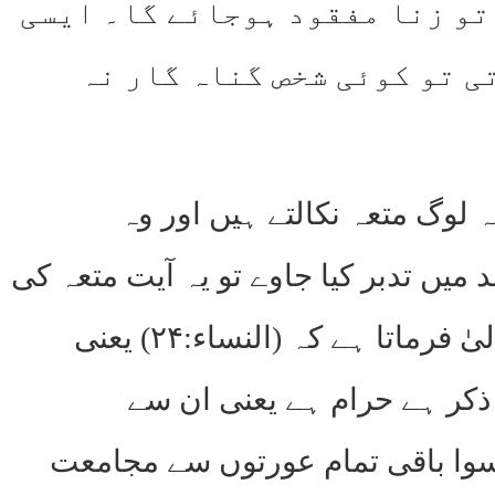
تو زنا مفقود ہوجائے گا۔ ایسی
ی تو کوئی شخص گناہ گار نہ
لوگ متعہ نکالتے ہیں اور وہ
ا بعد میں تدبر کیا جاوے تو یہ آیت متعہ کی
تائید میں نہیں بلکہ متعہ کے بر خلاف ہے۔اس رکوع میں اﷲ تعالیٰ فرماتا ہے کہ (النساء:۲۴) یعنی
 ذکر ہے حرام ہے یعنی ان سے
۲۵) یعنی ان عورتوں کے سوا باقی تمام عورتوں سے مجامعت