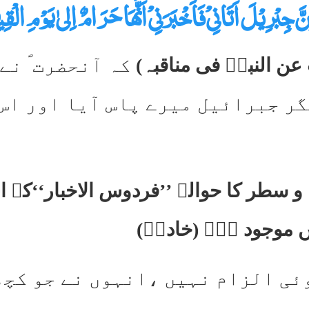
َّ جِبْرِیْلَ اَتَانِیْ فَاَخْبَرَنِیْ اَنَّھَا حَرَامٌ اِلیٰ یَوْمِ ال
 عن النبیؐ فی مناقبہ)
کہ آنحضرت ؐ نے
گر جبرائیل میرے پاس آیا اور اس 
 سطر کا حوالہ ’’فردوس الاخبار‘‘کے
ں موجود ہے۔ (خادمؔ)
ئی الزام نہیں ،انہوں نے جو کچھ