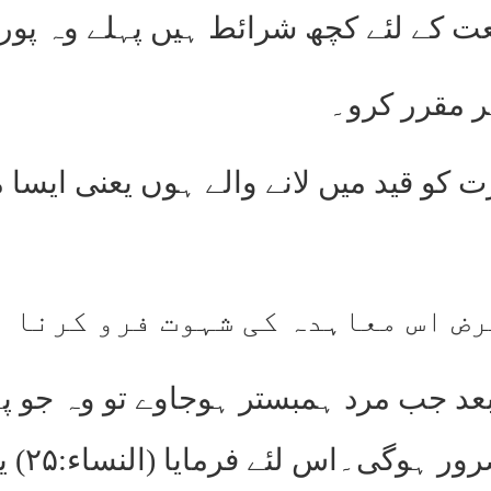
عت کے لئے کچھ شرائط ہیں پہلے وہ پور
) اس عورت کو قید میں لانے والے ہوں یعنی 
عد جب مرد ہمبستر ہوجاوے تو وہ جو پ
اس کی