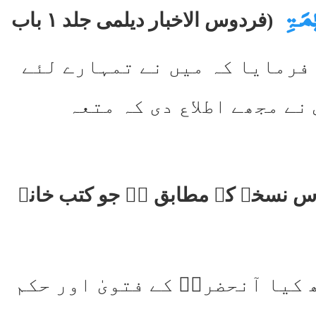
ْقِیٰمَۃِ
(فردوس الاخبار دیلمی جلد ۱ باب
 فرمایا کہ میں نے تمہارے لئے
نے مجھے اطلاع دی کہ متعہ
 اس نسخے کے مطابق ہے جو کتب خانہ
 کیا آنحضرتؐ کے فتویٰ اور حکم