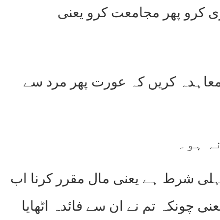
ی کرو پھر مجامعت کرو یعنی
ایسا معاہدہ کریں کہ عورت پھر مرد سے
ہلی شرط ہے یعنی مال مقرر کرنا اب
 پوری ادائیگی ضرور ہوگی۔اس لئے فرمایا (النساء:۲۵) یعنی چونکہ تم نے ان سے فائدہ اٹھایا