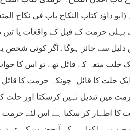
 (ابو داؤد کتاب النکاح باب فی نکاح المت
ے پہلی حرمت کے قبل کے واقعات یا تی
دلیل سے جائز ہوگا۔اگر کوئی شخص یہ کہ
 حلت متعہ کے قائل تھے تو اس کا جواب 
ایک حلت کا قائل۔چونکہ حرمت کا قائل
مت میں تبدیل نہیں کرسکتا اور حلت کا
 کا اظہار کر سکتا ہے اس لئے حرمت ک
 جن میں لکھا ہے کہ آنحضرت کے عہد می