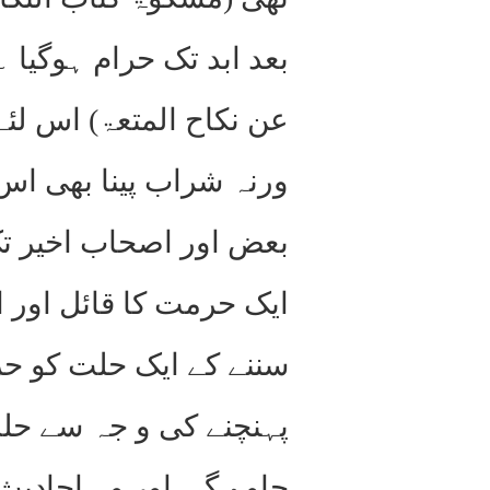
بعد ابد تک حرام ہوگیا ۔
عن نکاح المتعۃ) اس لئ
ورنہ شراب پینا بھی اس 
بعض اور اصحاب اخیر تک
ایک حرمت کا قائل اور 
سننے کے ایک حلت کو حر
پہنچنے کی و جہ سے حلت
جاوے گی اور وہ احادیث