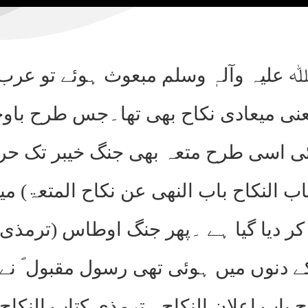
لیہ وآلہٖ وسلم مبعوث ہوئے تو عرب 
نی میعادی نکاح بھی تھا۔جس طرح باوج
ی اسی طرح متعہ بھی جنگ خیبر تک ح
ب النکاح باب النھی عن نکاح المتعۃ) می
 کر دیا گیا ہے ۔پھر جنگ اوطاس (ترمذی 
کے دنوں میں ہوئی تھی رسول مقبول ؐ نے
ح باب اعلان النکاح۔ ترمذی کتاب النکاح