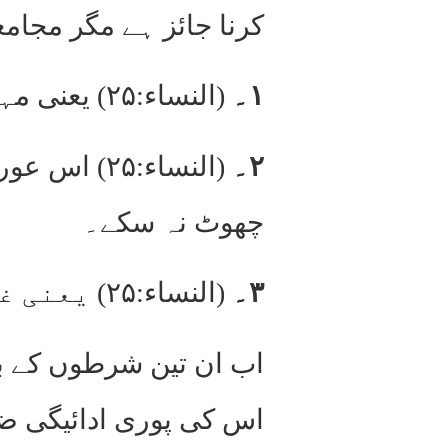
کرنا جائز ہے مگر مجام
۱۔
(النساء:۲۵) یعنی مہر مقرر کرو۔
۲۔
(النساء:۲۵
چھوٹ نہ سکے۔
۳۔
(النساء:۲۵) یعنی غرض اس معاہدہ کی شہوت فرو کرنا نہ ہو۔
اب ان تین شرطوں کے ب