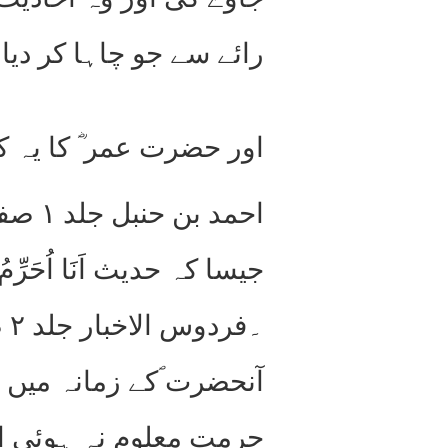
رائے سے جو چاہا کر دیا
اور حضرت عمر ؓ کا یہ ک
جیسا کہ حدیث اَنَا اُحَرِّمُ 
آنحضرت ؐکے زمانہ میں 
حرمت معلوم نہ ہوئی ا