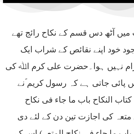
میں آٹھ دس قسم کے نکاح رائج تھے
ود خود اپنے نقائص کے شراب ایک
رام نہیں ہوا۔حضرت علی کرم اﷲ کی
ں پائی جاتی ہے کہ رسول کریم ؐنے
کتاب النکاح باب ما جاء فی نکاح
 متعہ کی اجازت تین دن کے لئے دی
 باب ما جاء فی نکاح المتعۃ) اس کے