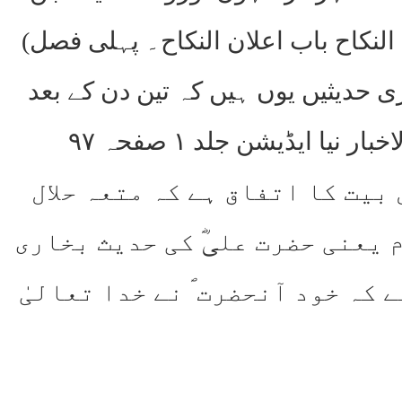
لنکاح باب اعلان النکاح۔ پہلی فصل)
ی حدیثیں یوں ہیں کہ تین دن کے بعد
متعہ حرام قرار دیا گیا ہے فَھُوَ الْحَرَامُ اِلٰی یَوْمِ الْقِیٰمَۃِ (فردوس الاخبار نیا ایڈیشن جلد ۱ صفحہ ۹۷
ہ اہل بیت کا اتفاق ہے کہ متعہ حلال
 یعنی حضرت علیؓ کی حدیث بخاری
کہ خود آنحضرت ؐ نے خدا تعالیٰ