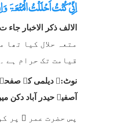
اِنِّیْ کُنْتُ اَحْلَلْتُ الْمُتْعَۃَ وَاِن
الالف ذکر الاخبار جاء ت
متعہ حلال کیا تھا م
قیامت تک حرام ہے ۔
نوٹ:۔ دیلمی کے صفحہ و
آصفیہ حیدر آباد دکن می
پس حضرت عمر ؓ پر کو