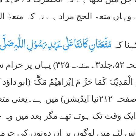
۔وہاں متعۃ الحج مراد ہے نہ کہ متعۃُ ا
مُتَّعَتَانِ کَانَتَا عَلٰی عَہْدِ رَسُوْلِ اللّٰہِ صَلَّی ا
ہنا کہ
احمد بن حنبل جلد ۱ صفحہ۵۲،ج
الْمَدِیْنَۃَ کَمَا حَرَّ مَ اِبْرَاھِیْمُ مَکَّ
۔فردوس الاخبار جلد ۲ صفحہ ۲۱۲نیا ایڈیشن) م
ایک وقت تک ہوتے تھے مگر بعد میں وہ 
س لئے میں لوگوں پر ان دونوں کی حرم