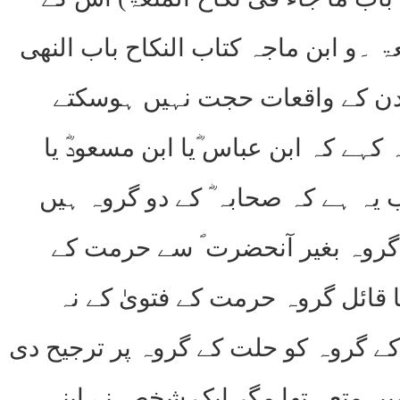
عۃ ۔و ابن ماجہ کتاب النکاح باب النھی
ن دن کے واقعات حجت نہیں ہوسکتے
ے کہ ابن عباس ؓیا ابن مسعودؓ یا
یہ ہے کہ صحابہ ؓ کے دو گروہ ہیں
 گروہ بغیر آنحضرت ؐ سے حرمت کے
 قائل گروہ حرمت کے فتویٰ کے نہ
ے گروہ کو حلت کے گروہ پر ترجیح دی
ں متعہ تھا مگر ایک شخص نے اپنی