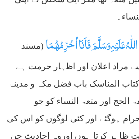
لنساء۔
للّٰہُ عَلَیْہِ وَسَلَّمَ فَاَنَا اُ حُرِّمُھُمَا
(مسند
لد۳۔صفحہ۳۲۵) یہاں پر حرام سے مراد اعلان اور اظہار حرمت ہے
ۃَ (ابو داؤد کتاب المناسک باب فضل مکہ و مدینۃ
یں ہے۔یعنی متعۃ الحج اور متعۃ النساء کو جو
حرام ہوگئے اور کئی لوگوں کو اس کی
ت ظاہر کرتا ہوں اوروہ احادیث جن