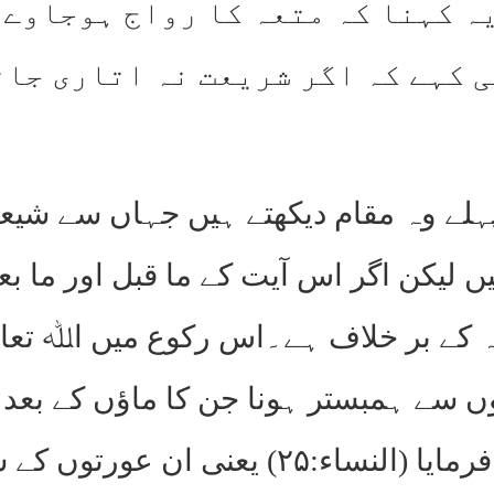
ہ کہنا کہ متعہ کا رواج ہوجاوے 
ی کہے کہ اگر شریعت نہ اتاری جات
لے وہ مقام دیکھتے ہیں جہاں سے شیعہ 
 الفاظ ہیں لیکن اگر اس آیت کے ما قبل اور م
وں سے ہمبستر ہونا جن کا ماؤں کے بعد
مجامعت حرام ہے۔آگے فرمایا (النساء: