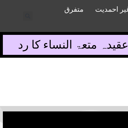
یر احمدیت
متفرق
قیدہ متعۃ النساء کا رد