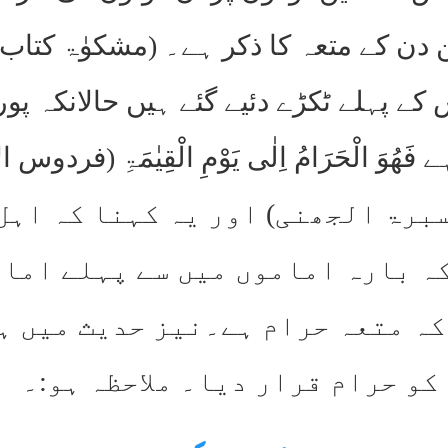
دن کے متعہ کا ذکر ہے۔ (مشکوٰۃ کتاب ا
 پہلے ٹکڑے دئیے گئے ہیں حالانکہ پور
بر ۱۹۴ راوی سبرۃ الجھنی) اور یہ کہنا ک
ہ بارہ اماموں میں سے پہلے امام
ہ متعہ حرام ہے۔نیز حدیث میں ہے 
کو حرام قرار دیا۔ ملاحظہ ہو:۔