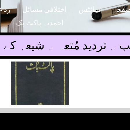
صفحہ
سائٹس
اختلافی مسائل
رد غ
احمدیہ پاکٹ بک
۔ تردید مُتعہ ۔ شیعہ کے ع