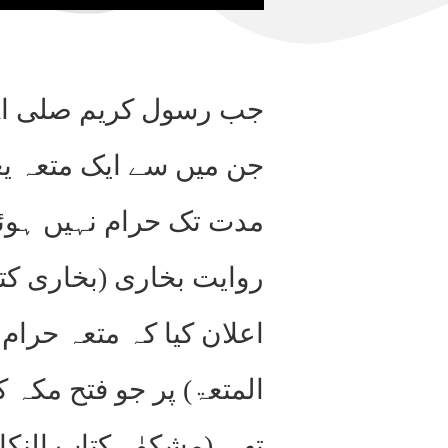
جب رسول کریم صلی اﷲ ع
جن میں سے ایک متعہ یع
مدت تک حرام نہیں ہوئ
روایت بخاری (بخاری کتا
اعلان کیا کہ متعہ حرام
المتعۃ) پر جو فتح مکہ 
تھی (مشکوٰۃ کتاب النکا