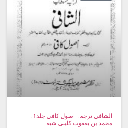
الشافی ترجمہ اصول کافی جلد1۔
محمد بن یعقوب کلینی شیعہ