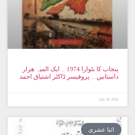
پنجاب کا بٹوارا 1974 ۔ ایک المیہ ھزار
داستانیں ۔ پروفیسر ڈاکٹر اشتیاق احمد
July 30, 2026
اثنا عشری