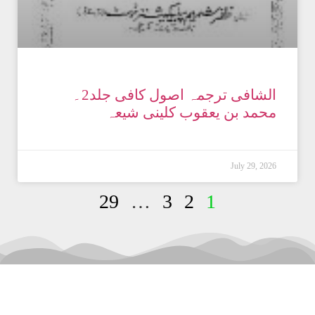
الشافی ترجمہ اصول کافی جلد2۔
محمد بن یعقوب کلینی شیعہ
July 29, 2026
29
…
3
2
1