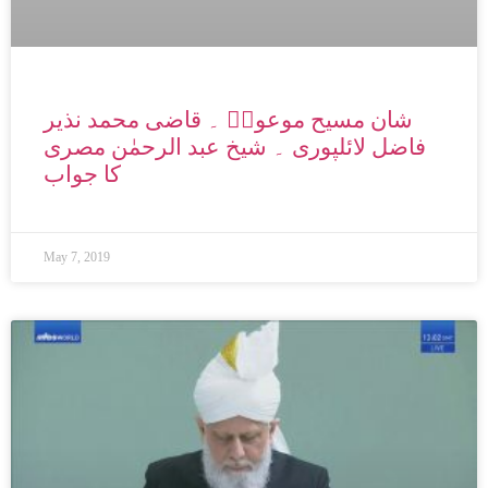
شان مسیح موعودؑ ۔ قاضی محمد نذیر
فاضل لائلپوری ۔ شیخ عبد الرحمٰن مصری
کا جواب
May 7, 2019