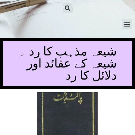
شیعہ مذہب کا رد ۔
شیعہ کے عقائد اور
دلائل کا رد