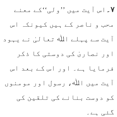
۷۔
اس آیت میں ’’ولی‘‘کے معنے
محب و ناصر کے ہیں کیونکہ اس
آیت سے پہلے اﷲ تعالیٰ نے یہود
اور نصاریٰ کی دوستی کا ذکر
فرمایا ہے۔ اور اس کے بعد اس
آیت میں اﷲ، رسول اور مومنوں
کو دوست بنانے کی تلقین کی
گئی ہے۔