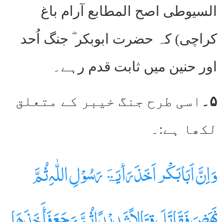
السیوطی اصح المطابع آرام باغ
کراچی) کہ حضرت ابوبکر ؓ جنگ اُحد
اور حنین میں ثابت قدم رہے۔
۵۔
اسی طرح جنگ خیبر کے متعلق
لکھا ہے:۔
وَاِنَّ اَبَابَکْر اَخَذَ رَأیَۃَ رَسُوْلِ اللّٰہِ ثُمَّ
نَھَضَ فَقَاتَلَ قِتَالاًشَدِیْدًاثُمَّ رَجَعَ فَأَخَذَھَا