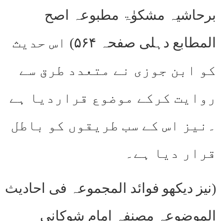
برحاشیہ مشکوٰۃ مطبوعہ اصح
المطابع دہلی صفحہ ۵۶۴) اس حدیث
کو ابن جوزی نے متعدد طرق سے
روایت کرکے موضوع قراردیا ہے
۔نیز اس کے سب طریقوں کو باطل
قرار دیا ہے۔
(نیز دیکھو فوائد المجموعہ فی احادیث
الموضوعہ مصنفہ امام شوکانی