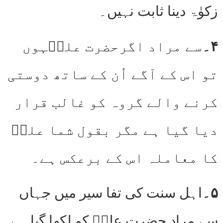
زکوٰۃ دینا ثابت نہیں۔
۴۔
سے مراد اگرحضرت علیؓہوں
تو اس کے آگے اُن کے ساتھ دوستی
کرنے والے گروہ کو غالب قرار
دیا گیا ہے مگر بقول شما علیؓ
کا معاملہ اس کے برعکس ہے۔
۵۔
اہل سنت کی تفا سیر میں جہاں
سے مراد حضرت علیؓ کو لکھا گیا ہے