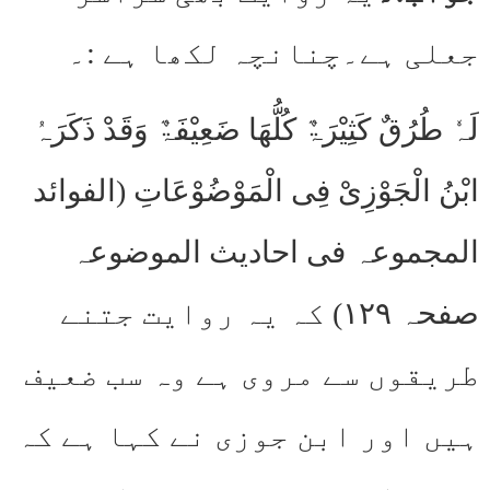
جعلی ہے۔چنانچہ لکھا ہے :۔
لَہٗ طُرُقٌ کَثِیْرَۃٌ کُلُّھَا ضَعِیْفَۃٌ وَقَدْ ذَکَرَہُ
ابْنُ الْجَوْزِیْ فِی الْمَوْضُوْعَاتِ (الفوائد
المجموعہ فی احادیث الموضوعہ
صفحہ ۱۲۹) کہ یہ روایت جتنے
طریقوں سے مروی ہے وہ سب ضعیف
ہیں اور ابن جوزی نے کہا ہے کہ