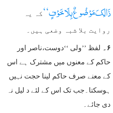
ذَالِکَ مَوْضُوعٌ بِلَا خَوْفٍ‘‘
کہ یہ
روایت بلا شبہ وضعی ہیں۔
۶۔
لفظ ’’ولی ‘‘دوست،ناصر اور
حاکم کے معنوں میں مشترک ہے اس
کے معنے صرف حاکم لینا حجت نہیں
ہوسکتا۔جب تک اس کے لئے د لیل نہ
دی جائے۔