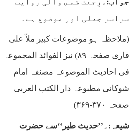
جواب:۔
رِجعت شمس والی روایت
سراسر جعلی اور موضوع ہے۔
(ملاحظہ ہو موضوعات کبیر ملاّ علی
قاری صفحہ ۸۹) نیز الفوائد المجموعہ
فی احادیث الموضوعہ مصنفہ امام
شوکانی مطبوعہ دار الکتب العربی
صفحہ ۳۷۰-۳۶۹)
شیعہ:۔’’حدیث طیر‘‘سے حضرت