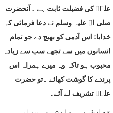
علیؓ کی فضیلت ثابت ہے ۔آنحضرت
صلی اﷲ علیہ وسلم نے دعا فرمائی کہ
خدایا! اس آدمی کو بھیج دے جو تمام
انسانوں میں سے تجھے سب سے زیادہ
محبوب ہو تاکہ وہ میرے ہمراہ اس
پرندے کا گوشت کھائے ۔تو حضرت
علیؓ تشریف لے آئے۔
جواب:۔
یہ روایت بھی سراسر