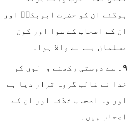
ہوگئے ان کو حضرت ابوبکرؓ اور
ان کے اصحاب کے سوا اور کون
مسلمان بنانے والا ہوا۔
۹۔
سے دوستی رکھنے والوں کو
خدا نے غالب گروہ قرار دیا ہے
اور وہ اصحاب ثلاثہ اور ان کے
اصحاب ہیں۔