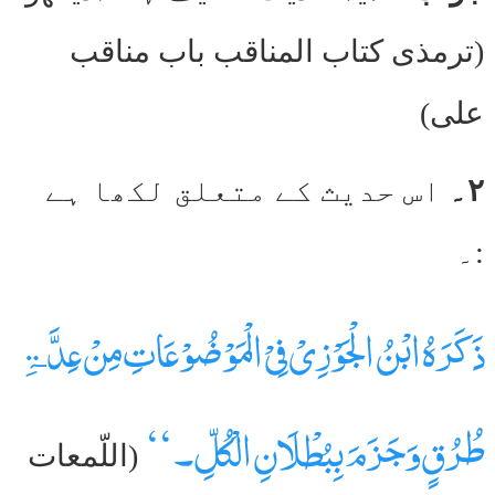
(ترمذی کتاب المناقب باب مناقب
علی)
۲۔
اس حدیث کے متعلق لکھا ہے
:۔
ذَکَرَہُ ابْنُ الْجَوْزِیْ فِیْ الْمَوْضُوْعَاتِ مِنْ عِدَّۃِ
طُرُقٍ وَجَزَمَ بِبُطْلَانِ الْکُلِّ۔‘‘
(اللّمعات