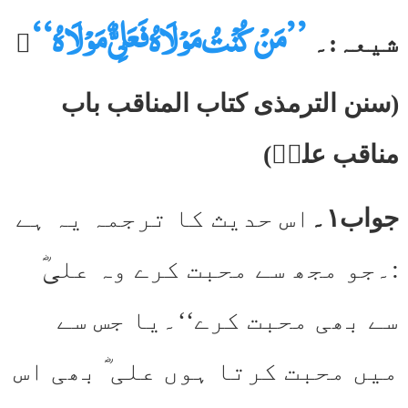
’’مَنْ کُنْتُ مَوْلَاہُ فَعَلِیٌّ مَوْلَا ہُ‘‘
شیعہ:۔
۔
(سنن الترمذی کتاب المناقب باب
مناقب علیؓ)
جواب۱۔
اس حدیث کا ترجمہ یہ ہے
:۔جو مجھ سے محبت کرے وہ علیؓ
سے بھی محبت کرے‘‘۔یا جس سے
میں محبت کرتا ہوں علی ؓ بھی اس