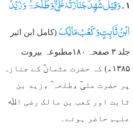
وَقِیْلَ شَھِدَ جَنَازَتَہٗ عَلِیٌّ وَ طَلْحَۃُ وَ زَیْدُ
۱۔
ابْنُ ثَابِتٍ وَکَعْبُ مَالِکَ
(کامل ابن اثیر
جلد ۳ صفحہ ۱۸۰مطبوعہ بیروت
۱۳۸۵ھ) کہ حضرت عثمانؓ کے جنازہ
پر حضرت علیؓ ،طلحہ ؓ ،زید بن
ثابت اور کعب بن مالک رضی اﷲ
عنہم حاضر ہوئے۔