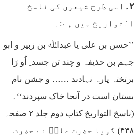
۲۔
اسی طرح شیعوں کی ناسخ
التواریخ میں ہے:۔
’’حسن بن علی یا عبداﷲ بن زبیر و ابو
جہم بن حذیفہ و چند تن جسد ِ اُو رَا
برتختہ پارہ نہادند …… و جشن نام
بستان است در آنجا خاک سپردند‘‘۔
(ناسخ التواریخ کتاب دوم جلد ۲ صفحہ
۴۳۸) گویا حضرت علیؓ نے حضرت