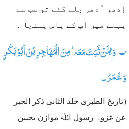
اِدھر اُدھر چلے گئے تو سب سے
پہلے میں آپ کے پاس پہنچا ۔
۳۔
وَمِمَّنْ ثَبَتَ مَعَہ‘ مِنَ الْمُھَاجِرِ یْنَ اَبُوْبَکْرٍ
وَ عُمَرُ۔
(تاریخ الطبری جلد الثانی ذکر الخبر
عن غزوہ رسول اﷲ موازن بحنین