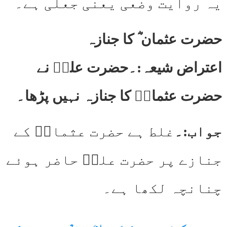
یہ روایت وضعی یعنی جعلی ہے۔
حضرت عثمان ؓ کا جنازہ
اعتراض شیعہ:۔حضرت علیؓ نے
حضرت عثمانؓ کا جنازہ نہیں پڑھا۔
جواب:۔
غلط ہے حضرت عثمانؓ کے
جنازے پر حضرت علیؓ حاضر ہوئے
چنانچہ لکھا ہے۔