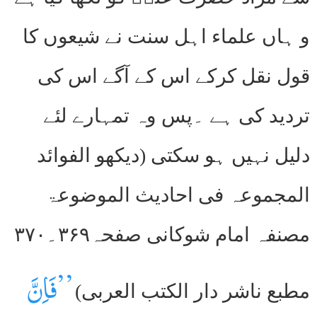
و ہاں علماء اہل سنت نے شیعوں کا
قول نقل کرکے اس کے آگے اس کی
تردید کی ہے ۔پس وہ تمہارے لئے
دلیل نہیں ہو سکتی (دیکھو الفوائد
المجموعہ فی احادیث الموضوعۃ
مصنفہ امام شوکانی صفحہ۳۶۹۔۳۷۰
’’فَاِنَّ
مطبع ناشر دار الکتب العربی)