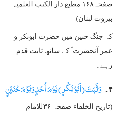
صفحہ۱۶۸ مطبع دار الکتب العلمیۃ
بیروت لبنان)
کہ جنگ حنین میں حضرت ابوبکر و
عمر آنحضرت ؐ کے ساتھ ثابت قدم
رہے۔
وَثَبَتَ (اَبُوْبَکْرٍ) یَوْمَ اُحْدٍوَیَوْمَ حُنَیْنٍ
۴۔
(تاریخ الخلفاء صفحہ ۳۶للامام