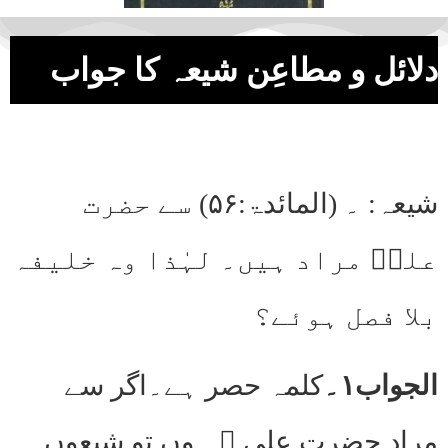
دلائل و مطاعِن شیعہ کا جواب
شیعہ: ۔ (المائدۃ:۵۶) سے حضرت
علیؓ مراد ہیں۔ لہٰذا وہ خلیفہ
بلا فصل ہوئے؟
الجواب۱۔
کلمہ حصر ہے۔اگر سے
مراد حضرت علی ؓ ہوں تو شیعوں