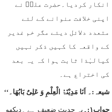
انکار کردیا۔حضرت علیؓ نے
اپنی خلافت منوانے کے لئے
متعدد دلائل دیئے مگر خم غدیر
کے واقعہ کا کہیں ذکر نہیں
کیالہٰذا ثابت ہوا کہ یہ بعد
کی اختراع ہے۔
شیعہ:۔ اَنَا مَدِیْنَۃُ الْعِلْمِ وَ عَلِیٌ بَابُھَا۔‘‘
جواب۱:۔
یہ حدیث ضعیف ہے ۔دیکھو