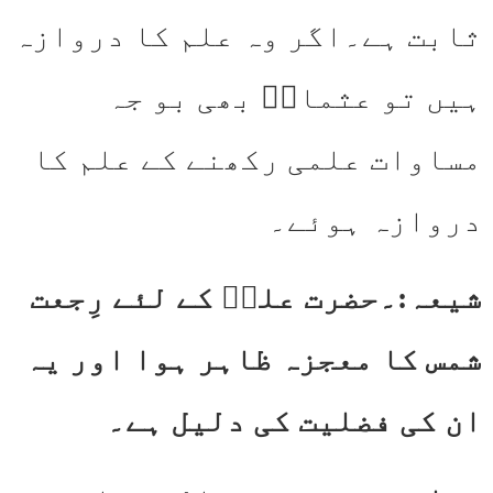
ثابت ہے۔اگر وہ علم کا دروازہ
ہیں تو عثمانؓ بھی بو جہ
مساوات علمی رکھنے کے علم کا
دروازہ ہوئے۔
شیعہ:۔حضرت علیؓ کے لئے رِجعت
شمس کا معجزہ ظاہر ہوا اور یہ
ان کی فضلیت کی دلیل ہے۔