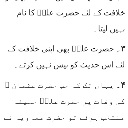
خلافت کے لئے حضرت علیؓ کا نام
نہیں لیتا۔
۳۔
حضرت علیؓ بھی اپنی خلافت کے
لئے اس حدیث کو پیش نہیں کرتے۔
۴۔
یہاں تک کہ جب حضرت عثمان ؓ
کی وفات پر حضرت علیؓ خلیفہ
منتخب ہوئے تو حضرت معاویہ نے