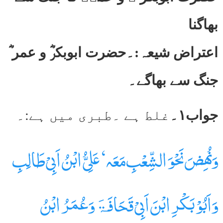
بھاگنا
اعتراض شیعہ:۔حضرت ابوبکرؓ و عمر ؓ
جنگ سے بھاگے۔
جواب۱۔
غلط ہے ۔طبری میں ہے:۔
وَنُھِضَ نَحْوَ الشِّعْبِ مَعَہ‘ عَلِیُّ ابْنُ اَبِیْ طَالِبِ
وَاَبُوْ بَکْرِ ابْنَ اَبِیْ قَحَافَۃَوَعُمَرُ ابْنُ