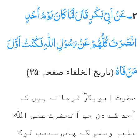
۔
عَنْ اَبِیْ بَکْرٍ قَالَ لَمَّا کَانَ یَوْمُ اُحْدٍ
۲
انْصَرَفَ کُلُّھُمْ عَنْ رَسُوْلِ اللّٰہِ فَکُنْتُ اَوَّلَ
مَنْ فَاہٗ
(تاریخ الخلفاء صفحہ ۳۵)
حضرت ابوبکرؓ فرماتے ہیں کہ
اُحد کے دن جب آنحضرت صلی اﷲ
علیہ وسلم کے پاس سے سب لوگ