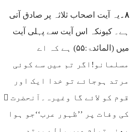
۸۔
یہ آیت اصحاب ثلاثہ پر صادق آتی
ہے۔ کیونکہ اس آیت سے پہلی آیت
میں (المائدۃ:۵۵) ہے کہ اے
مسلمانو!اگر تم میں سے کوئی
مرتد ہوجائے تو خدا ایک اور
قوم کو لائے گا وغیرہ۔آنحضرت ؐ
کی وفات پر ’’ظہور عرب‘‘جو ہوا
یعنی تمام عرب والے مرتد