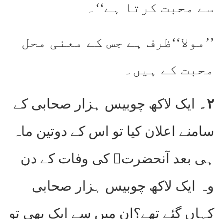
سے محبت کرتا ہے‘‘۔
’’مولا‘‘ظرف ہے جس کے معنی محل
محبت کے ہیں۔
۲۔
ایک لاکھ چوبیس ہزار صحابی کے
سامنے اعلان کیا تو اس کے دوتین ماہ
ہی بعد آنحضرتﷺ کی وفات کے دن
وہ ایک لاکھ چوبیس ہزار صحابی
کہاں گئے تھے؟ان میں سے ایک بھی تو