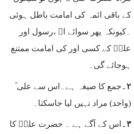
کے باقی ائمہ کی امامت باطل ہوئی
۔کیونکہ پھر سوائے اﷲ ،رسول اور
علیؓ کے کسی اور کی امامت ممتنع
ہوجائے گی۔
۲۔
جمع کا صیغہ ہے۔اس سے علی ؓ
(واحد) مراد نہیں لیا جاسکتا۔
۳۔
اس کے آگے ہے ۔ حضرت علیؓ کا