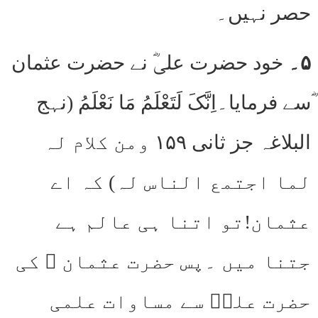
حصر نہیں۔
۵۔
خود حضرت علیؓ نے حضرت عثمان
ؓسے فرمایا۔اِنَّکَ لَتَعْلَمُ مَا نَعْلَمُ (نہج
البلاغہ جز ثانی ۱۵۹ ومن کلام لہ
لما اجتمع الناس لہ) کہ اے
عثمان!تو اتنا ہی عالم ہے
جتنا میں ۔پس حضرت عثمان ؓ کی
حضرت علیؓ سے مساوات علمی