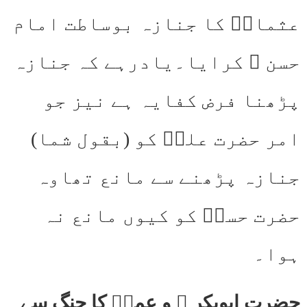
عثمانؓ کا جنازہ بوساطت امام
حسن ؓ کرایا۔یادرہے کہ جنازہ
پڑھنا فرض کفایہ ہے نیز جو
امر حضرت علیؓ کو (بقول شما)
جنازہ پڑھنے سے مانع تھاوہ
حضرت حسنؓ کو کیوں مانع نہ
ہوا۔
حضرت ابوبکر ؓ و عمرؓ کا جنگ سے