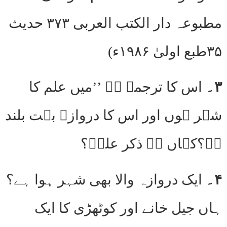
مطبوعہ دار الکتب العربی ۳۷۳ حدیث
۳۵طبع اولیٰ ۱۹۸۶ء)
۳۔
اس کا ترجمہ ہے ’’میں علم کا
شہر ہوں اور اس کا دروازہ بہت بلند
ہے؟کہاں ہے ذکر علیؓ؟
۴۔
ایک دروازہ والا بھی شہر ہوا ہے؟
ہاں جیل خانے اور کوٹھڑی کا ایک