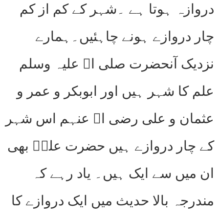
دروازہ ہوتا ہے ۔شہر کے کم از کم
چار دروازے ہونے چاہئیں۔ہمارے
نزدیک آنحضرت صلی اﷲ علیہ وسلم
علم کا شہر ہیں اور ابوبکر و عمر و
عثمان و علی رضی اﷲ عنہم اس شہر
کے چار دروازے ہیں حضرت علیؓ بھی
ان میں سے ایک ہیں۔ یاد رہے کہ
مندرجہ بالا حدیث میں ایک دروازے کا