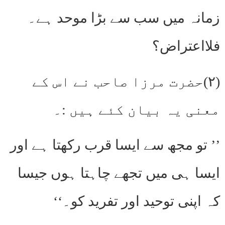
زمانہ میں سب سے بڑا موحد ہے۔
فلااعتراض؟
(۲)حضرت مرزا صاحب نے اس کے
معنی یہ بیان کئے ہیں :۔
’’ تو مجھ سے ایسا قرب رکھتا ہے اور
ایسا ہی میں تجھے چاہتا ہوں جیسا
کہ اپنی توحید اور تفرید کو۔‘‘