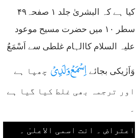
کیا ہے کہ البشریٰ جلد ۱ صفحہ۴۹
سطر ۱۰ میں حضرت مسیح موعود
علیہ السلام کاالہام غلطی سے اَسْمَعُ
اِسْمَعْ وَلَدِیْ
وَاَرٰیکی بجائے
چھپا ہے
اور ترجمہ بھی غلط کیا گیا ہے
۔
اعتراض ۔ انت اسمی الاعلیٰ ۔