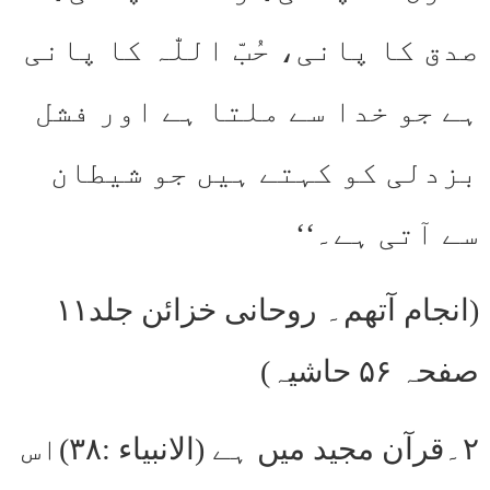
صدق کا پانی، حُبّ اللّٰہ کا پانی
ہے جو خدا سے ملتا ہے اور فشل
بزدلی کو کہتے ہیں جو شیطان
سے آتی ہے۔‘‘
(انجام آتھم۔ روحانی خزائن جلد۱۱
صفحہ ۵۶ حاشیہ)
۲۔قرآن مجید میں ہے (الانبیاء :۳۸)اس