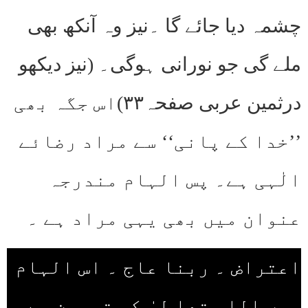
چشمہ دیا جائے گا ۔نیز وہ آنکھ بھی
ملے گی جو نورانی ہوگی۔ (نیز دیکھو
درثمین عربی صفحہ۳۳)اس جگہ بھی
’’خدا کے پانی‘‘ سے مراد رضائے
الٰہی ہے۔ پس الہام مندرجہ
عنوان میں بھی یہی مراد ہے ۔
اعتراض ۔ ربنا عاج ۔ اس الہام
میں اللہ تعا لیٰ کی توہین ہے ۔