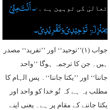
۳۔اَنْتَ مِنِّیْ
تعالیٰ کی توہین ہے ۔
بِمَنْزِلَۃِ تَوْحِیْدِیْ وَتَفْرِیْدِیْ۔
جواب (۱)’’توحید‘‘ اور ’’تفرید‘‘ مصدر
ہیں۔ جن کا ترجمہ ہوگا ’’واحد
جاننا‘‘ اور ’’یکتا جاننا‘‘۔ پس الہام کا
مطلب یہ ہے کہ تُو خدا کو واحد اور
یکتا جاننے کے مقام پر ہے۔ یعنی اپنے