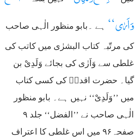
وَاَرٰی ‘‘
ہے ۔بابو منظور الٰہی صاحب
کی مرتّبہ کتاب البشرٰی میں کاتب کی
غلطی سے وَاَرٰی کی بجائے وَلَدِیْ بن
گیا۔ حضرت اقدسؑ کی کسی کتاب
میں ’’وَلَدِیْ‘‘ نہیں ہے۔ بابو منظور
الٰہی صاحب نے ’’الفضل‘‘ جلد ۹
صفحہ۹۶ میں اس غلطی کا اعتراف