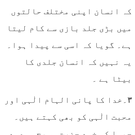
کہ انسان اپنی مختلف حالتوں
میں بڑی جلد بازی سے کام لیتا
ہے۔ گویا کہ اسی سے پیدا ہوا۔
یہ نہیں کہ انسان جلدی کا
بیٹا ہے ۔
۳۔خدا کا پانی الہام الٰہی اور
محبت الٰہی کو بھی کہتے ہیں۔
جیسا کہ خود حضرت مسیح موعود