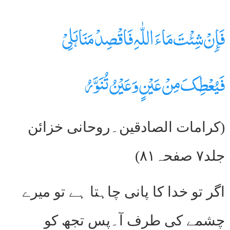
فَإِنْ شِئْتَ مَاءَ اللّٰہِ فَاقْصِدْ مَنَاہَلِیْ
فَیُعْطِکَ مِنْ عَیْنٍ وَعَیْنُ تُنَوَّرُ
(کرامات الصادقین۔روحانی خزائن
جلد۷ صفحہ۸۱)
اگر تو خدا کا پانی چاہتا ہے تو میرے
چشمے کی طرف آ۔پس تجھ کو