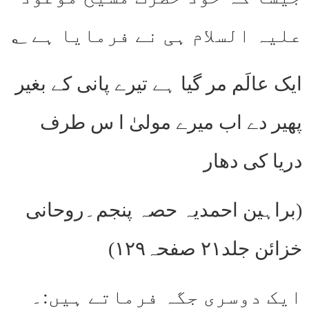
علیہ السلام ہی نے فرمایا ہے ؂
ایک عالَم مر گیا ہے تیرے پانی کے بغیر
پھیر دے اب میرے مولیٰ ا س طرف
دریا کی دھار
(براہین احمدیہ حصہ پنجم۔روحانی
خزائن جلد۲۱ صفحہ۱۲۹)
ایک دوسری جگہ فرماتے ہیں:۔