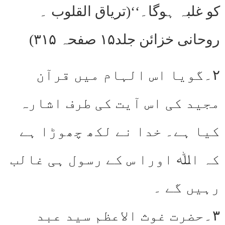
کو غلبہ ہوگا۔‘‘(تریاق القلوب ۔
روحانی خزائن جلد۱۵ صفحہ ۳۱۵)
۲۔گویا اس الہام میں قرآن
مجید کی اس آیت کی طرف اشارہ
کیا ہے۔ خدا نے لکھ چھوڑا ہے
کہ اﷲ اورا س کے رسول ہی غالب
رہیں گے ۔
۳۔حضرت غوث الاعظم سید عبد