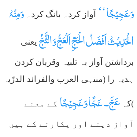
وَعَجِیْجًا ‘‘
وَمِنْہُ
آواز کرد۔ بانگ کرد۔
الْحَدِیْثُ اَفْضَلُ الْحَجِّ اَلْعَجُّ وَالثَّجُّ
یعنی
برداشتن آواز بہ تلبیہ وقربان کردن
ہدیہ را (منتہی العرب والفرائد الدرّیہ
عَجَّ۔ عَجًّا وَعَجِیْجًا
)کہ
کے معنے
آواز دینے اور پکارنے کے ہیں