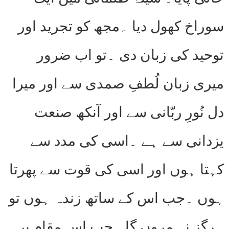
سوراخ کھول دیا ۔مجھ کو تجرید اور
توحید کی زبان دی ۔تو اب ضرور
میری زبان لُطفِ صمدی سے اور میرا
دل نُورِ ربّانی سے اور آنکھ صنعت
یزدانی سے ہے ۔اسی کی مدد سے
کہتا ہوں اور اسی کی قوت سے پھرتا
ہوں ۔جب اس کے ساتھ زندہ ہوں تو
ہرگز نہ مروں گا ۔جب اس مقام پر