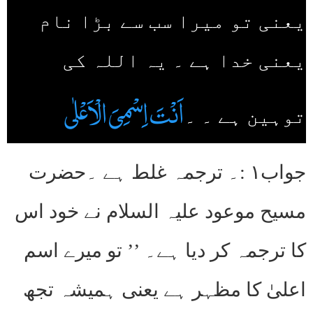
یعنی تو میرا سب سے بڑا نام
یعنی خدا ہے ۔ یہ اللہ کی
اَنْتَ اِسْمِیَ الْاَعْلٰی
توہین ہے ۔ ۔
جواب۱ :۔ ترجمہ غلط ہے ۔حضرت
مسیح موعود علیہ السلام نے خود اس
کا ترجمہ کر دیا ہے۔ ’’ تو میرے اسم
اعلیٰ کا مظہر ہے یعنی ہمیشہ تجھ