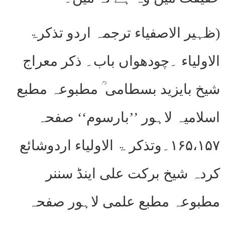
(ظہیر الاصفیاء ترجمہ اردو تذکرۃ
الاولیاء ۔چودھواں باب۔ ذکر معراج
شیخ بایزید بسطامی ؒ مطبوعہ مطبع
اسلامیہ لاہور ’’بارسوم‘‘ صفحہ
۱۶۵،۱۵۷۔وتذکر ۃ الاولیاء اردوشائع
کردہ شیخ برکت علی اینڈ سننر
مطبوعہ مطبع علمی لاہور صفحہ