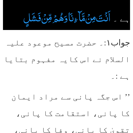
اَنْتَ مِنْ مَّآءِ نَا وَھُمْ مِّنْ فَشَلٍ
ہے ۔
جواب۱:۔ حضرت مسیح موعود علیہ
السلام نے اس کایہ مفہوم بتایا
ہے :۔
’’ اس جگہ پانی سے مراد ایمان
کا پانی، استقامت کا پانی،
تقویٰ کا پانی، وفا کا پانی،