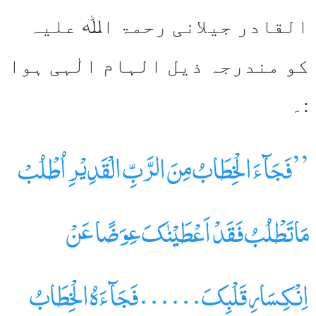
القادر جیلانی رحمۃ اﷲ علیہ
کو مندرجہ ذیل الہام الٰہی ہوا
:۔
’’فَجَآءَ الْخِطَابُ مِنَ الرَّبِّ الْقَدِیْرِ اُطْلُبْ
مَاتَطْلُبُ فَقَدْ اَعْطَیْنٰکَ عِوَضًا عَنْ
اِنْکِسَارِ قَلْبِکَ……فَجَآءَ ہُ الْخِطَابُ