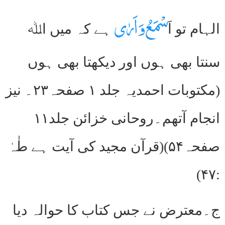
سْمَعُ وَاَرٰی
الہام تو اَ
ہے کہ میں اﷲ
سنتا بھی ہوں اور دیکھتا بھی ہوں
(مکتوبات احمدیہ جلد ۱ صفحہ۲۳۔ نیز
انجام آتھم۔روحانی خزائن جلد۱۱
صفحہ۵۴)(قرآن مجید کی آیت ہے طٰہٰ
:۴۷)
ج۔معترض نے جس کتاب کا حوالہ دیا