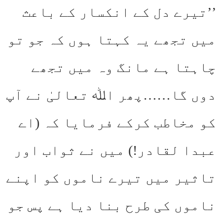
’’تیرے دل کے انکسار کے باعث
میں تجھے یہ کہتا ہوں کہ جو تو
چاہتا ہے مانگ وہ میں تجھے
دوں گا……پھر اﷲ تعالیٰ نے آپ
کو مخاطب کرکے فرمایا کہ (اے
عبدا لقادر!) میں نے ثواب اور
تاثیر میں تیرے ناموں کو اپنے
ناموں کی طرح بنا دیا ہے پس جو