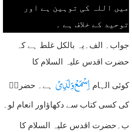
میں اللہ کی توہین ہے اور
توحید کے خلاف ہے ۔
جواب۔ الف۔یہ بالکل غلط ہے کہ
حضرت اقدس علیہ السلام کا
اِسْمَعْ وَلَدِیْ
کوئی الہام
ہے۔ حضرتؑ
کی کسی کتاب سے دکھاؤاور انعام لو۔
ب۔حضرت اقدس علیہ السلام کا