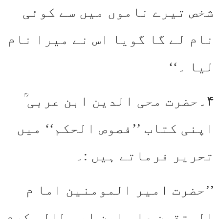
شخص تیرے ناموں میں سے کوئی
نام لے گا گویا اس نے میرا نام
لیا ۔‘‘
۴۔حضرت محی الدین ابن عربی ؒ
اپنی کتاب ’’فصوص الحکم‘‘ میں
تحریر فرماتے ہیں :۔
’’حضرت امیر المومنین اما م
المتقین علی ابن ابی طالب کرم