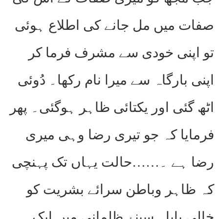
صفات میں مل جانے کی اطلاع ہوئی
تو اپنی خودی سے مشرف فرما کر
اپنی بارگاہ سے میرا نام رکھا۔ دُوئی
اٹھ گئی اور یکتائی ظاہر ہوگئی۔ پھر
فرمایا کہ جو تیری رضا وہی میری
رضا ہے ۔……حالت یہاں تک پہنچی
کہ ظاہر وباطن سرائے بشریت کو
خالی پایا۔ سینۂ ظلمانی میں ایک