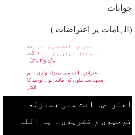
جوابات​
(الہامات پر اعتراضات ) ​
اعتراض ۔ انت منی و انا منک
الہام اللہ کی توہین ہے ۔ ۱۔اَنْتَ
مِنِّیْ وَاَنَا مِنْکَ۔
اعتراض۔ انت منی بمنزلۃ ولدی ۔ تم
مجھے سے بیٹوں کی مانند ہو ۔ توحید کا
انکار
اعتراض۔ انت منی بمنزلۃ
توحیدی و تفریدی ۔ یہ اللہ