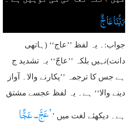
رَبُّنَا عَاجٌّ
جواب:۔ یہ لفظ ’’عاج‘‘ (ہاتھی
دانت)نہیں بلکہ ’’عاجّ‘‘ بہ تشدید ج
ہے جس کا ترجمہ ’’پکارنے والا۔ آواز
دینے والا‘‘ ہے۔ یہ لفظ عجسے مشتق
’عَجَّ۔ عَجًّا
ہے۔ دیکھئے لغت میں ’