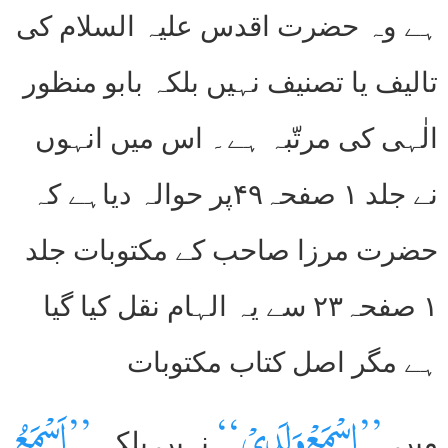
ہے وہ حضرت اقدس علیہ السلام کی
تالیف یا تصنیف نہیں بلکہ بابو منظور
الٰہی کی مرتّبہ ہے۔ اس میں انہوں
نے جلد ۱ صفحہ۴۹پر حوالہ دیاہے کہ
حضرت مرزا صاحب کے مکتوبات جلد
۱ صفحہ۲۳ سے یہ الہام نقل کیا گیا
ہے مگر اصل کتاب مکتوبات
’’اِسْمَعْ وَلَدِیْ ‘‘
’’اَسْمَعُ
میں
نہیں بلکہ