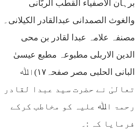
برہان الاصفیاء القطب الربّانی
والغوث الصمدانی عبدالقادر الکیلانی۔
مصنفہ علامہ عبدا لقادر بن محی
الدین الاربلی مطبوعہ مطبع عیسیٰ
البانی الحلبی مصر صفحہ۱۷)اﷲ
تعالیٰ نے حضرت سید عبدا لقادر
رحمۃ اﷲ علیہ کو مخاطب کرکے
فرمایا کہ :۔