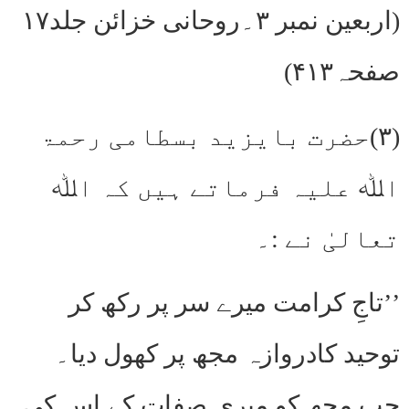
(اربعین نمبر ۳۔روحانی خزائن جلد۱۷
صفحہ۴۱۳)
(۳)حضرت بایزید بسطامی رحمۃ
اﷲ علیہ فرماتے ہیں کہ اﷲ
تعالیٰ نے :۔
’’تاجِ کرامت میرے سر پر رکھ کر
توحید کادروازہ مجھ پر کھول دیا۔
جب مجھ کو میری صفات کے اس کی