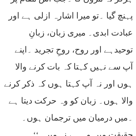
پہنچ گیا ۔تو میرا اشارہ ازلی ہے اور
عبادت ابدی۔ میری زبان، زبانِ
توحیدہے اور روح، روحِ تجرید ۔اپنے
آپ سے نہیں کہتا کہ بات کرنے والا
ہوں اور نہ آپ کہتا ہوں کہ ذکر کرنے
والا ہوں۔ زبان کو وہ حرکت دیتا ہے
۔میں درمیان میں ترجمان ہوں۔
حقیقت میں وہ ہے نہ میں۔‘‘