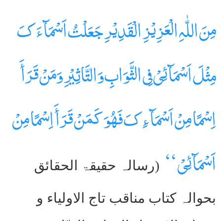
مِنَ اللّٰہِ الْعَزِیْزِ الْقَدِیْرِ جَعَلْتُ اَسْمَآءَ کَ
مِثْلَ اَسْمَآئِیْ فِی الثَّوَابِ وَالتَّاثِیْرِ وَمَنْ قَرَأَ
اِسْمًا مِنْ اَسْمَآءِ کَ فَھُوَ کَمَنْ قَرَأَ اِسْمًا مِنْ
اَسْمَآئِیْ ‘‘
(رسالہ حقیقۃ الحقائق
بحوالہ کتاب مناقب تاج الاولیاء و