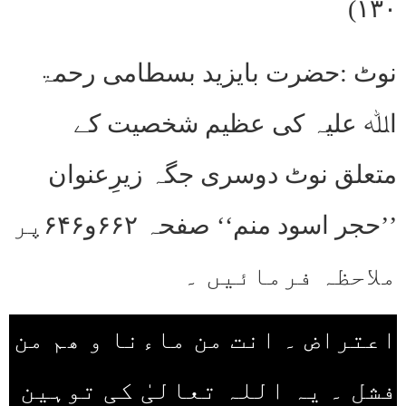
۱۳۰)
نوٹ :حضرت بایزید بسطامی رحمۃ
اﷲ علیہ کی عظیم شخصیت کے
متعلق نوٹ دوسری جگہ زیرِعنوان
’’حجر اسود منم‘‘ صفحہ ۶۶۲و۶۴۶پر
ملاحظہ فرمائیں ۔
اعتراض ۔ انت من ماءنا و ھم من
فشل ۔ یہ اللہ تعالیٰ کی توہین