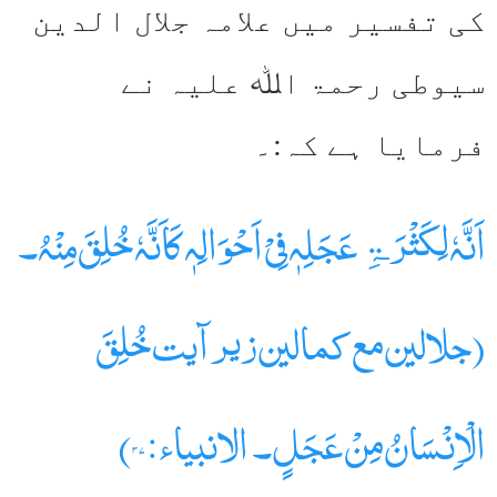
کی تفسیر میں علامہ جلال الدین
سیوطی رحمۃ اﷲ علیہ نے
فرمایا ہے کہ:۔
اَنَّہٗ لِکَثْرَۃِ عَجَلِہٖ فِیْ اَحْوَالِہٖ کَاَنَّہٗ خُلِقَ مِنْہُ۔
(جلالین مع کمالین زیرآیت خُلِقَ
الْاِنْسَانُ مِنْ عَجَلٍ۔ الانبیاء:۳۷)