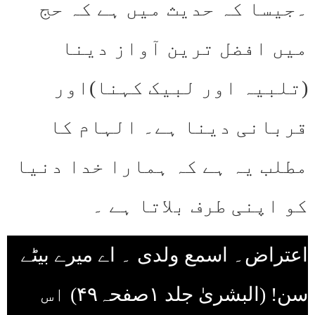
۔جیسا کہ حدیث میں ہے کہ حج
میں افضل ترین آواز دینا
(تلبیہ اور لبیک کہنا)اور
قربانی دینا ہے۔ الہام کا
مطلب یہ ہے کہ ہمارا خدا دنیا
کو اپنی طرف بلاتا ہے ۔
اعتراض۔ اسمع ولدی ۔ اے میرے بیٹے
سن! (البشریٰ جلد ۱صفحہ۴۹) اس