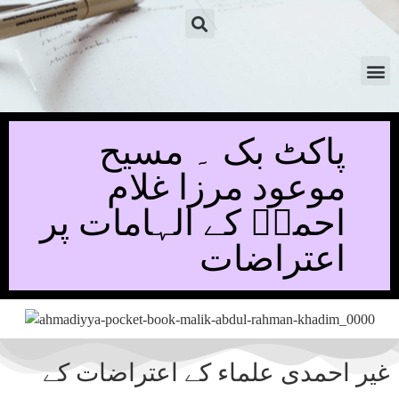
پاکٹ بک ۔ مسیح
موعود مرزا غلام
احمدؑ کے الہامات پر
اعتراضات
غیر احمدی علماء کے اعتراضات کے