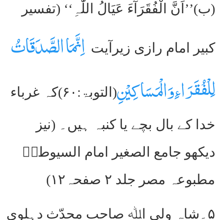
(ب)’’اَنَّ الْفُقَرَآءَ عَیَالُ اللّٰہِ‘‘ (تفسیر
اِنَّمَا الصَّدَقَاتُ
کبیر امام رازی زیرآیت
لِلْفُقَرَاءِ وَالْمَسَاکِیْنِ
(التوبۃ:۶۰)کہ غرباء
خدا کے بال بچے یا کنبہ ہیں۔ (نیز
دیکھو جامع الصغیر امام السیوطیؒ
مطبوعہ مصر جلد ۲ صفحہ۱۲)
۵۔شاہ ولی اﷲ صاحب محدّث دہلوی