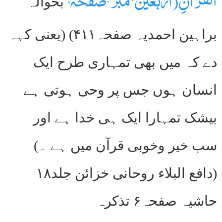
بحوالہ
براہین احمدیہ صفحہ۴۱۱) (یعنی کہہ
دے کہ میں بھی تمہاری طرح ایک
انسان ہوں جس پر وحی ہوتی ہے
بیشک تمہارا ایک ہی خدا ہے اور
سب خیر وخوبی قرآن میں ہے ۔)
(دافع البلاء روحانی خزائن جلد۱۸
حاشیہ صفحہ۶ تذکرہ