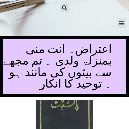
اعتراض۔ انت منی
بمنزلۃ ولدی ۔ تم مجھے
سے بیٹوں کی مانند ہو
۔ توحید کا انکار