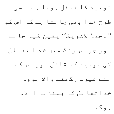
توحید کا قائل ہوتا ہے۔اسی
طرح خدا بھی چاہتا ہے کہ اس کو
’’وحدہٗ لاشریک‘‘ یقین کیا جائے
اور جو اس رنگ میں خد ا تعالیٰ
کی توحید کا قائل اور اس کے
لئے غیرت رکھنے والا ہووہ
خداتعالیٰ کو بمنزلہ اولاد
ہوگا ۔