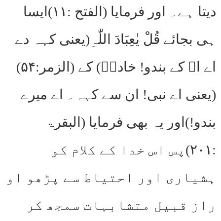
دیتا ہے۔ اور فرمایا (الفتح :۱۱)ایسا
ہی بجائے قُلْ یٰعِبَادَ اللّٰہِ(یعنی کہہ دے
اے اﷲ کے بندو! خادمؔ) کے (الزمر:۵۴)
(یعنی اے نبی! ان سے کہہ۔ اے میرے
بندو!)اور یہ بھی فرمایا (البقرۃ
:۲۰۱)پس اس خدا کے کلام کو
ہشیاری اور احتیاط سے پڑھو او
راز قبیل متشابہات سمجھ کر