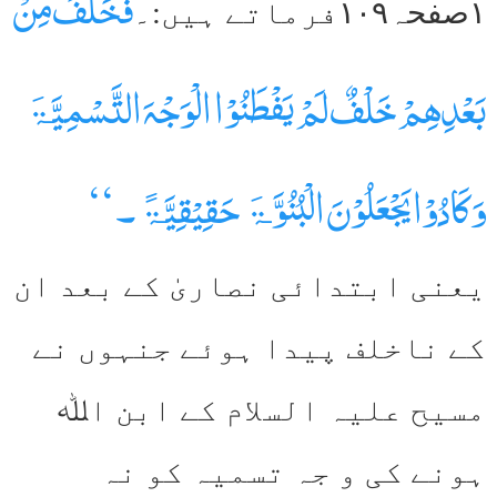
فَخَلَفَ مِنْ
۱صفحہ۱۰۹فرماتے ہیں:۔
بَعْدِھِمْ خَلْفٌ لَمْ یَفْطَنُوْا الْوَجْہَ التَّسْمِیَّۃَ
وَکَادُوْا یَجْعَلُوْنَ الْبُنُوَّۃَ حَقِیْقِیَّۃً۔‘‘
یعنی ابتدائی نصاریٰ کے بعد ان
کے ناخلف پیدا ہوئے جنہوں نے
مسیح علیہ السلام کے ابن اﷲ
ہونے کی و جہ تسمیہ کو نہ