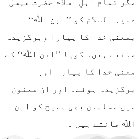
مگر تمام اہلِ اسلام حضرت عیسیٰ
علیہ السلام کو ’’ابن اﷲ‘‘
بمعنی خدا کا پیارا وبرگزیدہ
مانتے ہیں۔ گویا ’’ابن اﷲ‘‘ کے
معنی خدا کا پیارا اور
برگزیدہ ہوئے۔ اور ان معنون
میں مسلمان بھی مسیح کو ابن
اﷲ مانتے ہیں ۔