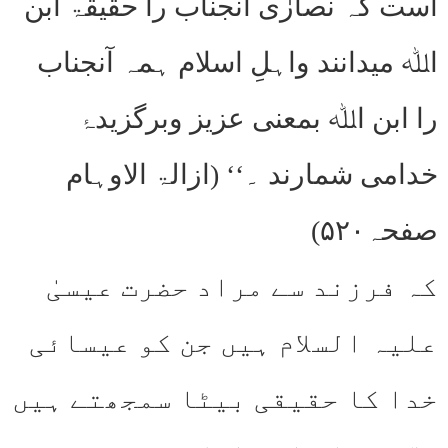
است کہ نصارٰی آنجناب را حقیقۃ ابن
اﷲ میدانند واہلِ اسلام ہمہ آنجناب
را ابن اﷲ بمعنی عزیز وبرگزیدۂ
خدامی شمارند ۔‘‘ (ازالۃ الاوہام
صفحہ۵۲۰)
کہ فرزند سے مراد حضرت عیسیٰ
علیہ السلام ہیں جن کو عیسائی
خدا کا حقیقی بیٹا سمجھتے ہیں