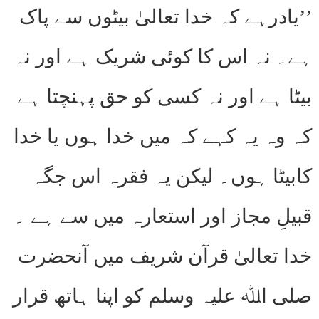
’’یادرہے کہ خدا تعالیٰ بیٹوں سے پاک
ہے۔ نہ اس کا کوئی شریک ہے اور نہ
بیٹا ہے اور نہ کسی کو حق پہنچتا ہے
کہ وہ یہ کہے کہ میں خدا ہوں یا خدا
کابیٹا ہوں۔ لیکن یہ فقرہ اس جگہ
قبیلِ مجاز اور استعارہ میں سے ہے ۔
خدا تعالیٰ قرآن شریف میں آنحضرت
صلی اﷲ علیہ وسلم کو اپنا ہاتھ قرار