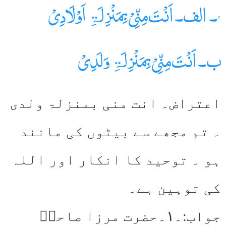
۲۔ الف۔اَنْتَ مِنِّیْ بِمَنْزِلَۃِ اَوْلَادِیْ
ب۔اَنْتَ مِنِّیْ بِمَنْزِلَۃِ وَلَدِیْ
اعتراض۔ انت منی بمنزلۃ ولدی
۔ تم مجھے سے بیٹوں کی مانند
ہو ۔ توحید کا انکار اور اللہ
کی توہین ہے۔
جواب:۔۱۔حضرت مرزا صاحبؑ