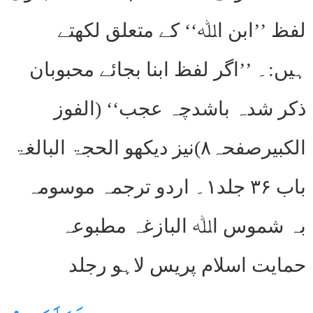
لفظ ’’ابن اﷲ‘‘ کے متعلق لکھتے
ہیں:۔ ’’اگر لفظ ابنا بجائے محبوبان
ذکر شدہ باشدچہ عجب‘‘ (الفوز
الکبیرصفحہ۸)نیز دیکھو الحجۃ البالغۃ
باب ۳۶ جلد۱۔ اردو ترجمہ موسومہ
بہ شموس اﷲ البازغہ مطبوعہ
حمایت اسلام پریس لاہو رجلد