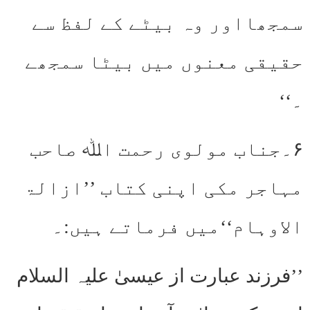
سمجھااور وہ بیٹے کے لفظ سے
حقیقی معنوں میں بیٹا سمجھے
۔‘‘
۶۔جناب مولوی رحمت اﷲ صاحب
مہاجر مکی اپنی کتاب ’’ازالۃ
الاوہام‘‘میں فرماتے ہیں:۔
’’فرزند عبارت از عیسیٰ علیہ السلام