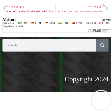
اگلی پوسٹ
پچھلی پوسٹ
اعتراض۔ رایتنی فی المنام عین اللہ – ایک کشف میں دیکھا کہ میں خود خدا ہوں
پاکٹ بک ۔ مسیح موعود مرزا غلام احمدؑ کے الہامات پر اعتراضات
Copyright 2024