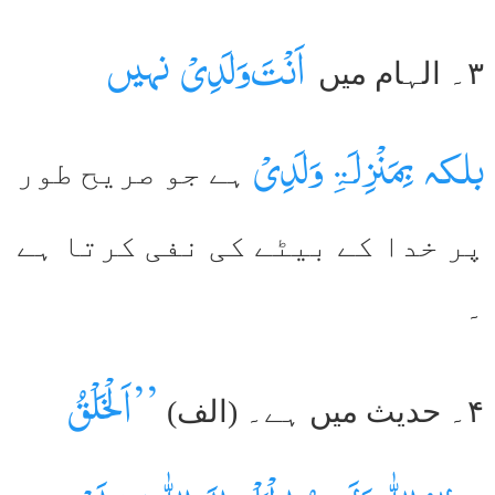
اَنْتَ وَلَدِیْ نہیں
۳۔ الہام میں
بلکہ بِمَنْزِلَۃِ وَلَدِیْ
ہے جو صریح طور
پر خدا کے بیٹے کی نفی کرتا ہے
۔
’’اَلْخَلْقُ
۴۔ حدیث میں ہے۔ (الف)