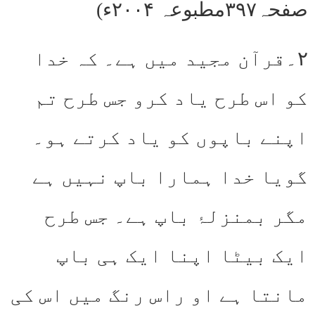
صفحہ۳۹۷مطبوعہ ۲۰۰۴ء)
۲۔قرآن مجید میں ہے۔ کہ خدا
کو اس طرح یاد کرو جس طرح تم
اپنے باپوں کو یاد کرتے ہو۔
گویا خدا ہمارا باپ نہیں ہے
مگر بمنزلۂ باپ ہے۔ جس طرح
ایک بیٹا اپنا ایک ہی باپ
مانتا ہے او راس رنگ میں اس کی