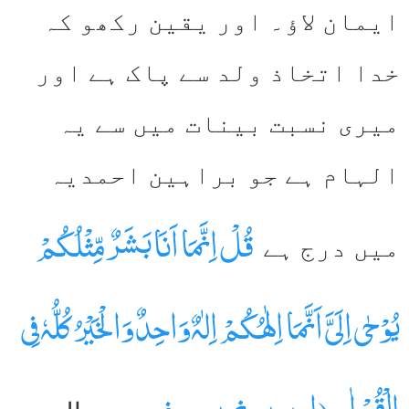
ایمان لاؤ۔ اور یقین رکھو کہ
خدا اتخاذ ولد سے پاک ہے اور
میری نسبت بینات میں سے یہ
الہام ہے جو براہین احمدیہ
قُلْ اِنَّمَا اَنَا بَشَرٌ مِّثْلُکُمْ
میں درج ہے
یُوْحٰی اِلَیَّ اَنَّمَا اِلٰھُکُمْ اِلٰہٌ وَاحِدٌ وَالْخَیْرُ کُلُّہٗ فِی
الْقُرْاٰنِ(اربعین نمبر ۲ صفحہ۸