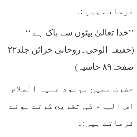
فرماتے ہیں :۔
’’خدا تعالیٰ بیٹوں سے پاک ہے ‘‘
(حقیقۃ الوحی۔روحانی خزائن جلد۲۲
صفحہ۸۹ حاشیہ)
حضرت مسیح موعود علیہ السلام
اس الہام کی تشریح کرتے ہوئے
فرماتے ہیں:۔