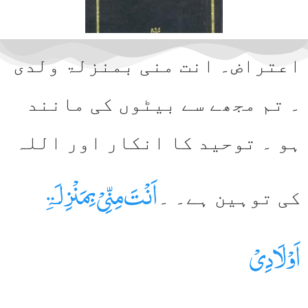
اعتراض۔ انت منی بمنزلۃ ولدی
۔ تم مجھے سے بیٹوں کی مانند
ہو ۔ توحید کا انکار اور اللہ
اَنْتَ مِنِّیْ بِمَنْزِلَۃِ
کی توہین ہے۔ ۔
اَوْلَادِیْ