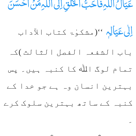
عَیَالُ اللّٰہِ فَاَحَبُّ الْخَلْقِ اِلَی اللّٰہِ مَنْ اَحْسَنَ
اِلٰی عَیَالِہٖ
‘‘(مشکوٰۃ کتاب الآداب
باب الشفعہ الفصل الثالث )کہ
تمام لوگ اﷲ کا کنبہ ہیں۔ پس
بہترین انسان وہ ہے جو خدا کے
کنبہ کے ساتھ بہترین سلوک کرے
۔