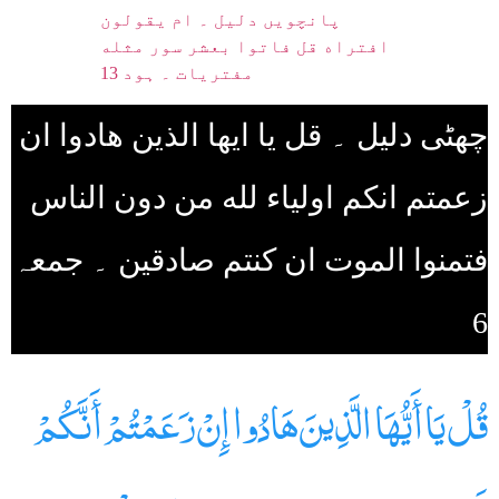
پانچویں دلیل ۔ ام يقولون
افتراه قل فاتوا بعشر سور مثله
مفتريات ۔ ہود 13
چھٹی دلیل ۔ قل يا ايها الذين هادوا ان
زعمتم انكم اولياء لله من دون الناس
فتمنوا الموت ان كنتم صادقين ۔ جمعہ
6
قُلْ يَا أَيُّهَا الَّذِينَ هَادُوا إِنْ زَعَمْتُمْ أَنَّكُمْ