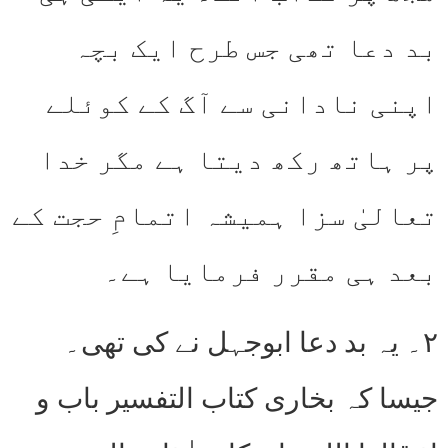
بد دعا تھی جس طرح ایک بچہ
اپنی نادانی سے آگ کے کوئلے
پر ہاتھ رکھ دیتا ہے مگر خدا
تعالیٰ سزا ہمیشہ اتمامِ حجت کے
بعد ہی مقرر فرمایا ہے۔
۲۔ یہ بد دعا ابوجہل نے کی تھی۔
جیسا کہ بخاری کتاب التفسیر باب و