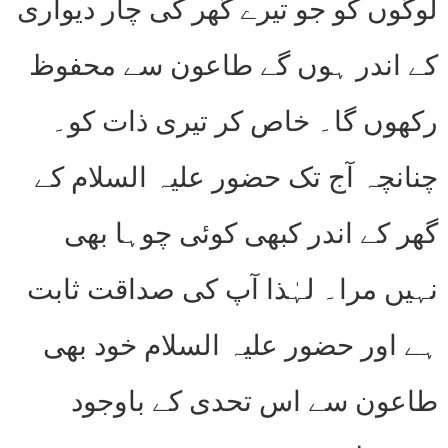
لوگوں کو جو تیرے گھر کی چار دیواری
کے اندر ہوں گے طاعون سے محفوظ
رکھوں گا۔ خاص کر تیری ذات کو۔
چنانچہ آج تک حضور علیہ السلام کے
گھر کے اندر کبھی کوئی چوہا بھی
نہیں مرا۔ لہٰذا آپ کی صداقت ثابت
ہے اور حضور علیہ السلام خود بھی
طاعون سے اس تحدی کے باوجود