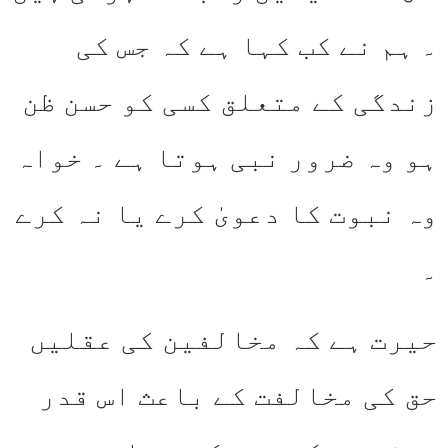
۔ ہم نے کب کہا ہے کہ جس کی
زندگی کے متعلق کسی کو حسن ظن
ہو وہ ضرور نبی ہوتا ہے ۔ خواہ
وہ نبوت کا دعویٰ کرے یا نہ کرے
۔
حیرت ہے کہ مخالفین کی عقلیں
حق کی مخالفت کے باعث اس قدر