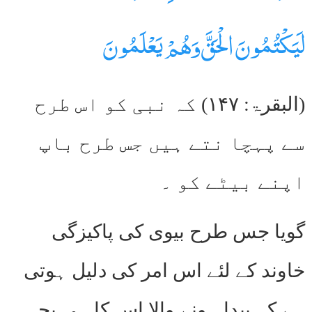
لَيَكْتُمُونَ الْحَقَّ وَهُمْ يَعْلَمُونَ
(البقرۃ: ۱۴۷) کہ نبی کو اس طرح
سے پہچا نتے ہیں جس طرح باپ
اپنے بیٹے کو ۔
گویا جس طرح بیوی کی پاکیزگی
خاوند کے لئے اس امر کی دلیل ہوتی
ہے کہ پیدا ہونے والا اس کا ہی بچہ