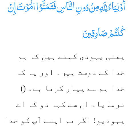
أَوْلِيَاءُ لِلَّهِ مِنْ دُونِ النَّاسِ فَتَمَنَّوُا الْمَوْتَ إِنْ
كُنْتُمْ صَادِقِينَ
یعنی یہودی کہتے ہیں کہ ہم
خدا کے دوست ہیں۔ اور یہ کہ
خدا ہم سے پیار کرتا ہے۔ ()
فرمایا۔ ان سے کہہ دو کہ اے
یہودیو! اگر تم اپنے آپ کو خدا