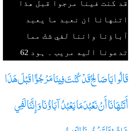
قد كنت فينا مرجوا قبل هذا
اتنهانا ان نعبد ما يعبد
آباؤنا واننا لفي شك مما
تدعونا اليه مريب ۔ ہود 62
قَالُوا يَا صَالِحُ قَدْ كُنْتَ فِينَا مَرْجُوًّا قَبْلَ هَذَا
أَتَنْهَانَا أَنْ نَعْبُدَ مَا يَعْبُدُ آبَاؤُنَا وَإِنَّنَا لَفِي
شَكٍّ مِمَّا تَدْعُونَا إِلَيْهِ مُرِيبٍ