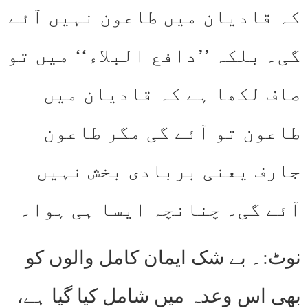
کہ قادیان میں طاعون نہیں آئے
گی۔ بلکہ ’’دافع البلاء‘‘ میں تو
صاف لکھا ہے کہ قادیان میں
طاعون تو آئے گی مگر طاعون
جارف یعنی بربادی بخش نہیں
آئے گی۔ چنانچہ ایسا ہی ہوا۔
نوٹ:۔ بے شک ایمان کامل والوں کو
بھی اس وعدہ میں شامل کیا گیا ہے،