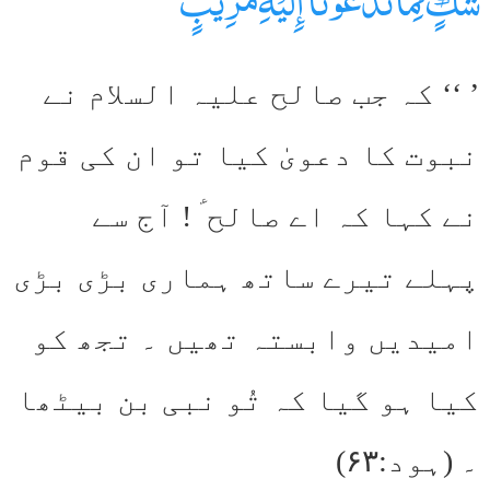
’ ‘‘ کہ جب صالح علیہ السلام نے
نبوت کا دعویٰ کیا تو ان کی قوم
نے کہا کہ اے صالح ؑ ! آج سے
پہلے تیرے ساتھ ہماری بڑی بڑی
امیدیں وابستہ تھیں ۔ تجھ کو
کیا ہو گیا کہ تُو نبی بن بیٹھا
۔ (ہود:۶۳)