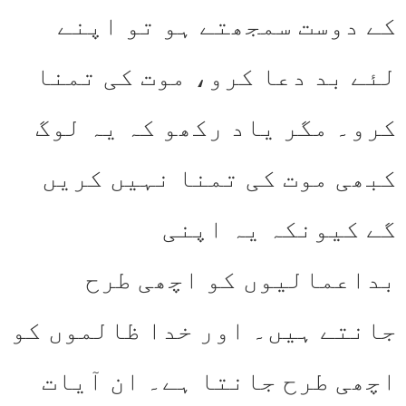
کے دوست سمجھتے ہو تو اپنے
لئے بد دعا کرو، موت کی تمنا
کرو۔ مگر یاد رکھو کہ یہ لوگ
کبھی موت کی تمنا نہیں کریں
گے کیونکہ یہ اپنی
بداعمالیوں کو اچھی طرح
جانتے ہیں۔ اور خدا ظالموں کو
اچھی طرح جانتا ہے۔ ان آیات