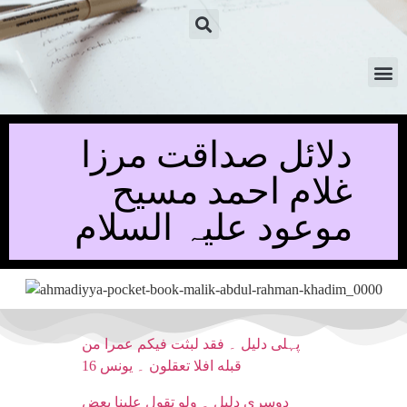
دلائل صداقت مرزا
غلام احمد مسیح
موعود علیہ السلام
پہلی دلیل ۔ فقد لبثت فيكم عمرا من
قبله افلا تعقلون ۔ یونس 16
دوسری دلیل ۔ ولو تقول علينا بعض