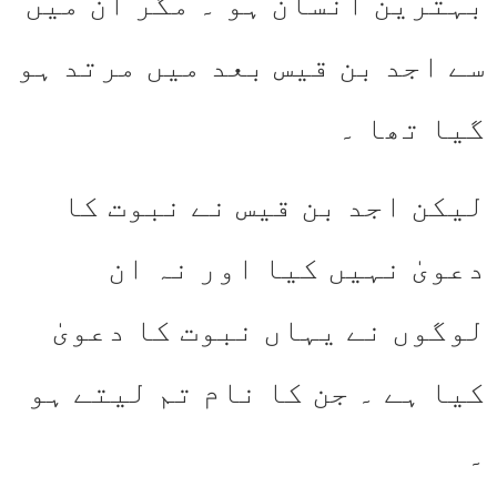
بہترین انسان ہو ۔ مگر ان میں
سے اجد بن قیس بعد میں مرتد ہو
گیا تھا ۔
لیکن اجد بن قیس نے نبوت کا
دعویٰ نہیں کیا اور نہ ان
لوگوں نے یہاں نبوت کا دعویٰ
کیا ہے ۔ جن کا نام تم لیتے ہو
۔