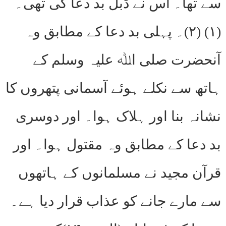
سے تھا۔ اس نے ڈبل بد دعا کی تھی۔
(۱) (۲)۔ پہلی بد دعا کے مطابق وہ
آنحضرت صلی اﷲ علیہ وسلم کے
ہاتھ سے نکلے ہوئے آسمانی پتھروں کا
نشانہ بنا اور ہلاک ہوا۔ اور دوسری
بد دعا کے مطابق وہ مقتول ہوا۔ اور
قرآن مجید نے مسلمانوں کے ہاتھوں
سے مارے جانے کو عذاب قرار دیا ہے۔