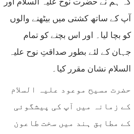
کہ ہم نے حضرت نوح علیہ السلام اور
آپ کے ساتھ کشتی میں بیٹھنے والوں
کو بچا لیا۔ اور اس بچنے کو تمام
جہان کے لئے بطور صداقتِ نوح علیہ
السلام نشان مقرر کیا۔
حضرت مسیح موعود علیہ السلام
کے زمانہ میں آپ کی پیشگوئی
کے مطابق ہند میں سخت طاعون