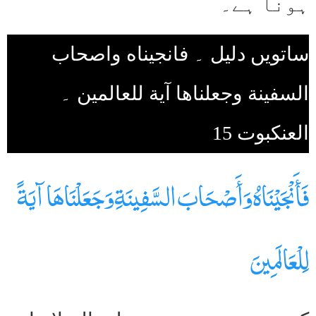
ہونا ہے۔
ساتویں دلیل ۔ فانجيناه واصحاب
السفينة وجعلناها آية للعالمين ۔
العنکبوت 15
فَأَنْجَيْنَاهُ وَأَصْحَابَ السَّفِينَةِ وَجَعَلْنَاهَا آيَةً
لِلْعَالَمِينَ