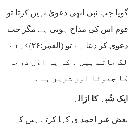
گویا جب نبی ابھی دعویٰ نہیں کرتا تو
قوم اس کی مداح ہوتی ہے مگر جب
دعویٰ کر دیتا ہے تو (القمر:۲۶)کہنے
لگ جاتے ہیں ۔ کہ یہ اوّل درجہ
کا جھوٹا اور شریر ہے ۔
ایک شُبہ کا ازالہ
بعض غیر احمد ی کہا کرتے ہیں کہ