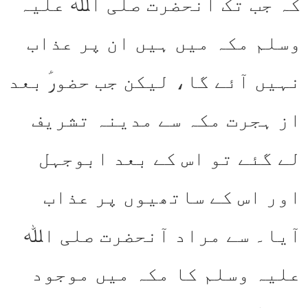
کہ جب تک آنحضرت صلی اﷲ علیہ
وسلم مکہ میں ہیں ان پر عذاب
نہیں آئے گا، لیکن جب حضورؑ بعد
از ہجرت مکہ سے مدینہ تشریف
لے گئے تو اس کے بعد ابوجہل
اور اس کے ساتھیوں پر عذاب
آیا۔ سے مراد آنحضرت صلی اﷲ
علیہ وسلم کا مکہ میں موجود