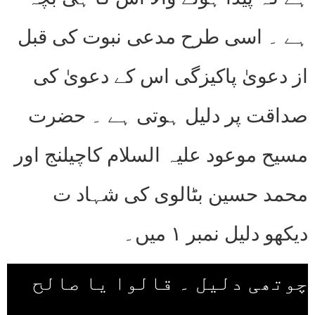
ہے ۔ اسی طرح مدعی نبوت کی قبل
از دعویٰ پاکیزگی اس کے دعویٰ کی
صداقت پر دلیل ہوتی ہے ۔ حضرت
مسیح موعود علیہ السلام کاچیلنج اور
محمد حسین بٹالوی کی شہاد ت
دیکھو دلیل نمبر ۱ میں۔
چوتھی دلیل ۔ قالوا يا صالح