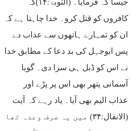
جیسا کہ فرمایا۔ (التوبۃ:۱۴)کہ
کافروں کو قتل کرو۔ خدا چاہتا ہے کہ
ان کو تمہارے ہاتھوں سے عذاب دے
پس ابوجہل کی بد دعا کے مطابق خدا
نے اس کو ڈبل ہی سزا دی۔ گویا
آسمانی پتھر بھی اس پر پڑے اور
عذاب الیم بھی آیا۔ یاد رہے کہ آیت
(الانفال:۳۴) میں یہ صرف وعدہ تھا