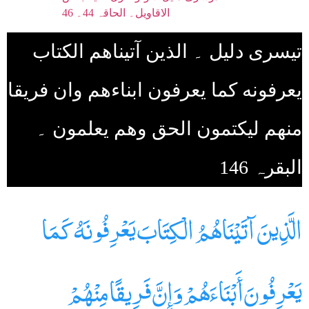
الاقاويل۔ الحاقہ 44۔ 46
تیسری دلیل ۔ الذين آتيناهم الكتاب
يعرفونه كما يعرفون ابناءهم وان فريقا
منهم ليكتمون الحق وهم يعلمون ۔
البقرہ 146
الَّذِينَ آتَيْنَاهُمُ الْكِتَابَ يَعْرِفُونَهُ كَمَا
يَعْرِفُونَ أَبْنَاءَهُمْ وَإِنَّ فَرِيقًا مِنْهُمْ