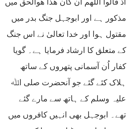
اذ قالوا اللھم ان کان ھٰذا ھوالحق میں
مذکور ہے اور ابوجہل جنگ بدر میں
مقتول ہوا اور خدا تعالیٰ نے اس جنگ
کے متعلق کا ارشاد فرمایا ہے۔ گویا
کفار اُن آسمانی پتھروں کے ساتھ
ہلاک کئے گئے جو آنحضرت صلی اﷲ
علیہ وسلم کے ہاتھ سے مارے گئے
تھے۔ ابوجہل بھی انہیں کافروں میں