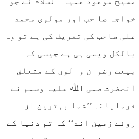
مسیح موعود علیہ السلام نے جو
خواجہ صا حب اور مولوی محمد
علی صاحب کی تعریف کی ہے تو وہ
بالکل ویسی ہی ہے جیسی کہ
بیعت رضوان والوں کے متعلق
آنحضرت صلی اﷲ علیہ وسلم نے
فرمایا :۔ ’’شما بہترین از
روئے زمین اند‘‘ کہ تم دنیا کے