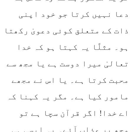
دعا نہیں کرتا جو خود اپنی
ذات کے متعلق کوئی دعویٰ رکھتا
ہو۔ مثلًا یہ کہتا ہو کہ خدا
تعالیٰ میرا دوست ہے یا مجھ سے
محبت کرتا ہے۔ یا اس نے مجھے
مامور کیا ہے۔ مگر یہ کہنا کہ
اے خدا! اگر قرآن سچا ہے تو
مجھ پر عذاب آئے۔ یہ ایسی ہی