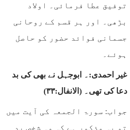
توفیق عطا فرمائی۔ اولاد
بڑھی۔ اور ہر قسم کے روحانی
جسمانی فوائد حضور کو حاصل
ہوئے۔
غیر احمدی:۔ ابوجہل نے بھی کی بد
دعا کی تھی۔ (الانفال:۳۳)
جواب: سورۃ الجمعہ کی آیت میں
تو یہ مذکور ہے کہ وہ شخص بد