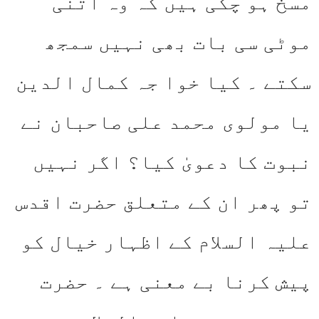
مسخ ہو چکی ہیں کہ وہ اتنی
موٹی سی بات بھی نہیں سمجھ
سکتے ۔ کیا خوا جہ کمال الدین
یا مولوی محمد علی صاحبان نے
نبوت کا دعویٰ کیا؟ اگر نہیں
تو پھر ان کے متعلق حضرت اقدس
علیہ السلام کے اظہار خیال کو
پیش کرنا بے معنی ہے ۔ حضرت