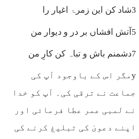
3شاد کن این زمرۂ اغیار را
5آتش افشاں بر در و دیوار من
7دشمنم باش و تباہ کن کارِ من
yمگر اس کے باوجود آپ کی
جماعت نے ترقی کی۔ آپ کو خدا
نے لمبی عمر عطا فرمائی اور
اپنے دعویٰ کی تبلیغ کرنے کی