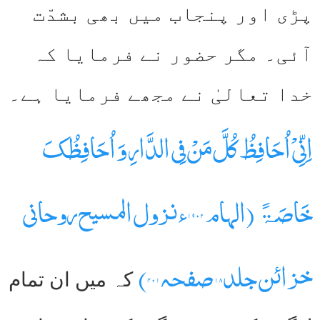
پڑی اور پنجاب میں بھی بشدّت
آئی۔ مگر حضور نے فرمایا کہ
خدا تعالیٰ نے مجھے فرمایا ہے۔
اِنِّیْ اُحَافِظُ کُلَّ مَنْ فِی الدَّارِ وَ اُحَافِظُکَ
خَاصَۃً (الہام ۱۹۰۲ء نزول المسیح روحانی
خزائن جلد۱۸ صفحہ ۴۰۱)
کہ میں ان تمام