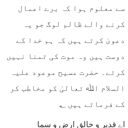
سے معلوم ہوا کہ برے اعمال
کرنے والے ظالم لوگ جو یہ
دعویٰ کرتے ہیں کہ ہم خدا کے
دوست ہیں وہ موت کی تمنا نہیں
کرتے۔ حضرت مسیح موعود علیہ
السلام اﷲ تعالیٰ کو مخاطب کر
کے فرماتے ہیں ؂
اے قدیر و خالقِ ارض و سما