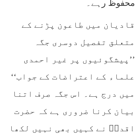
محفوظ رہے۔
قادیان میں طاعون پڑنے کے
متعلق تفصیل دوسری جگہ
’’پیشگوئیوں پر غیر احمدی
علماء کے اعتراضات کے جواب‘‘
میں درج ہے۔ اس جگہ صرف اتنا
بیان کرنا ضروری ہے کہ حضرت
اقدسؑ نے کہیں بھی نہیں لکھا