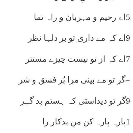
5اے رحیم و مہربان و راہ نما
9اے کہ مے داری تو بر دلہا نظر
7اے کہ از تو نیست چیزے مستتر
=گر تو مے بینی مرا پُر فسق و شر
9گر تو دیداستی کہ ہستم بد گہر
1پارہ پارہ کن من بدکار را