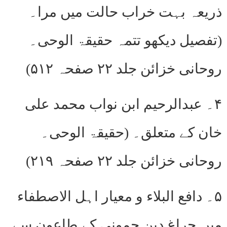
ذریعہ بہت خراب حالت میں مرا۔
(تفصیل دیکھو تتمہ حقیقۃ الوحی۔
روحانی خزائن جلد ۲۲ صفحہ ۵۱۲)
۴۔ عبدالرحیم ابن نواب محمد علی
خان کے متعلق۔ (حقیقۃ الوحی۔
روحانی خزائن جلد ۲۲ صفحہ ۲۱۹)
۵۔ دافع البلاء و معیار اہل الاصطفاء
میں چراغ دین جمونی کے طاعون سے