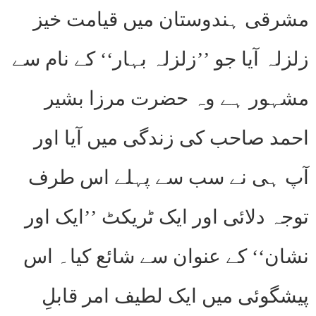
مشرقی ہندوستان میں قیامت خیز
زلزلہ آیا جو ’’زلزلہ بہار‘‘ کے نام سے
مشہور ہے وہ حضرت مرزا بشیر
احمد صاحب کی زندگی میں آیا اور
آپ ہی نے سب سے پہلے اس طرف
توجہ دلائی اور ایک ٹریکٹ ’’ایک اور
نشان‘‘ کے عنوان سے شائع کیا۔ اس
پیشگوئی میں ایک لطیف امر قابلِ