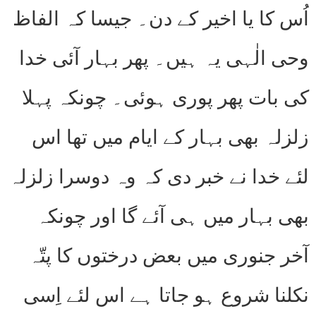
اُس کا یا اخیر کے دن۔ جیسا کہ الفاظ
وحی الٰہی یہ ہیں۔ پھر بہار آئی خدا
کی بات پھر پوری ہوئی۔ چونکہ پہلا
زلزلہ بھی بہار کے ایام میں تھا اس
لئے خدا نے خبر دی کہ وہ دوسرا زلزلہ
بھی بہار میں ہی آئے گا اور چونکہ
آخر جنوری میں بعض درختوں کا پتّہ
نکلنا شروع ہو جاتا ہے اس لئے اِسی