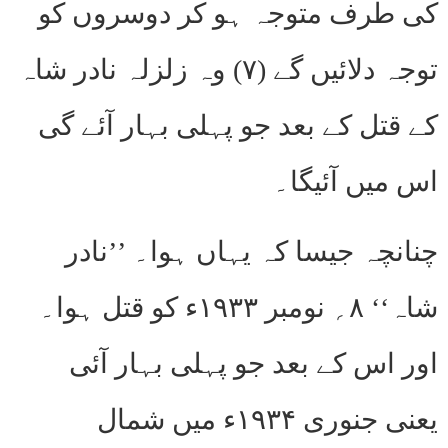
کی طرف متوجہ ہو کر دوسروں کو
توجہ دلائیں گے (۷) وہ زلزلہ نادر شاہ
کے قتل کے بعد جو پہلی بہار آئے گی
اس میں آئیگا۔
چنانچہ جیسا کہ یہاں ہوا۔ ’’نادر
شاہ‘‘ ۸؍ نومبر ۱۹۳۳ء کو قتل ہوا۔
اور اس کے بعد جو پہلی بہار آئی
یعنی جنوری ۱۹۳۴ء میں شمال