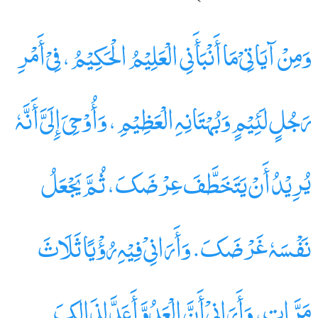
وَمِنْ آیَاتِیْ مَا أَنْبَأَنِی الْعَلِیْمُ الْحَکِیْمُ، فِیْ أَمْرِ
رَجُلٍ لَئِیْمٍ وَبُہْتَانِہِ الْعَظِیْمِ، وَأُوْحِیَ إِلَیَّ أَنَّہٗ
یُرِیْدُ أَنْ یَتَخَطَّفَ عِرْضَکَ، ثُمَّ یَجْعَلُ
نَفْسَہٗ غَرْضَکَ. وَأَرَانِیْ فِیْہِ رُؤْیًا ثَلَاثَ
مَرَّاتٍ، وَأَرَانِیْ أَنَّ الْعَدُوَّ أَعَدَّ لِذَالِکَ