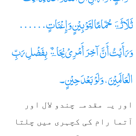
ثَلَاثَۃَ حُمّامًا لِتَوْہِیْنٍ وَإِعْنَاتٍ……
وَرَأَیْتُ أَنَّ آخِرَ أَمْرِیْ نِجَاۃٌ بِفَضْلِ رَبِّ
الْعَالَمِیْنَ، وَلَوْ بَعْدَ حِیْنٍ۔
اور یہ مقدمہ چندو لال اور
آتما رام کی کچہری میں چلتا