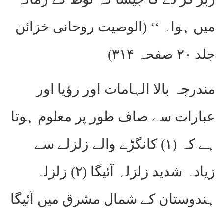
میں ہوا۔ ‘‘ (الوصیت روحانی خزائن
جلد ۲۰ صفحہ ۳۱۴)
مندرجہ بالا الہامات اور رؤیا اور
عبارات سے صاف طور پر معلوم ہوتا
ہے کہ (۱) کانگڑے والے زلزلے سے
زیادہ شدید زلزلہ آئیگا (۲) زلزلہ
ہندوستان کے شمال مشرق میں آئیگا