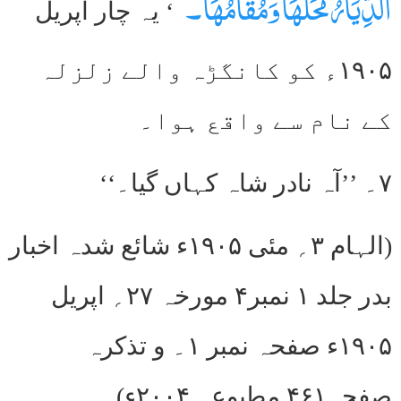
الدِّیَارُ مَحَلُّھَا وَمُقَامُھَا۔‘
‘ یہ چار اپریل
۱۹۰۵ء کو کانگڑہ والے زلزلہ
کے نام سے واقع ہوا۔
۷۔ ’’آہ نادر شاہ کہاں گیا۔‘‘
(الہام ۳؍ مئی ۱۹۰۵ء شائع شدہ اخبار
بدر جلد ۱ نمبر۴ مورخہ ۲۷؍ اپریل
۱۹۰۵ء صفحہ نمبر ۱۔ و تذکرہ
صفحہ۴۶۱ مطبوعہ ۲۰۰۴ء)