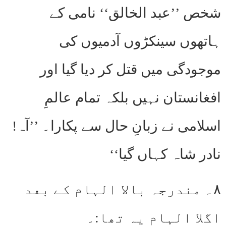
شخص ’’عبد الخالق‘‘ نامی کے
ہاتھوں سینکڑوں آدمیوں کی
موجودگی میں قتل کر دیا گیا اور
افغانستان نہیں بلکہ تمام عالمِ
اسلامی نے زبانِ حال سے پکارا۔ ’’آہ!
نادر شاہ کہاں گیا‘‘
۸۔ مندرجہ بالا الہام کے بعد
اگلا الہام یہ تھا:۔