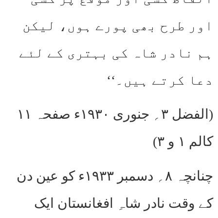
اور طرح بھی پورے ہوں، لیکن
ہم نادر شاہ کی بہتری کے لئے
دعا کرتے ہیں۔‘‘
(الفضل ۳؍ جنوری ۱۹۳۰ء صفحہ ۱۱
کالم ۱ و ۳)
چنانچہ ۸؍ دسمبر ۱۹۳۳ء کو عین دن
کے وقت نادر شاہِ افغانستان ایک