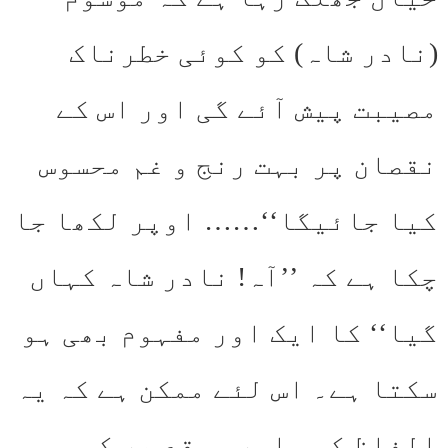
(نادر شاہ) کو کوئی خطرناک
مصیبت پیش آئے گی اور اس کے
نقصان پر بہت رنج و غم محسوس
کیا جائیگا‘‘…… اوپر لکھا جا
چکا ہے کہ ’’آہ! نادر شاہ کہاں
گیا‘‘ کا ایک اور مفہوم بھی ہو
سکتا ہے۔ اس لئے ممکن ہے کہ یہ
الفاظ کسی اور موقع پر کسی