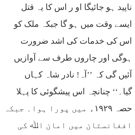
ناپید ہو جائیگا او ر اس کا یہ قتل
ایسے وقت میں ہو گا جبکہ ملک کو
اس کی خدمات کی اشد ضرورت
ہوگی اور چاروں طرف سے آوازیں
آئیں گی کہ ’’آہ! نادر شاہ کہاں
گیا۔‘‘ چنانچہ اس پیشگوئی کا پہلا
حصہ ۱۹۲۹ء میں پورا ہوا۔ جبکہ
افغانستان میں امان اﷲ کی