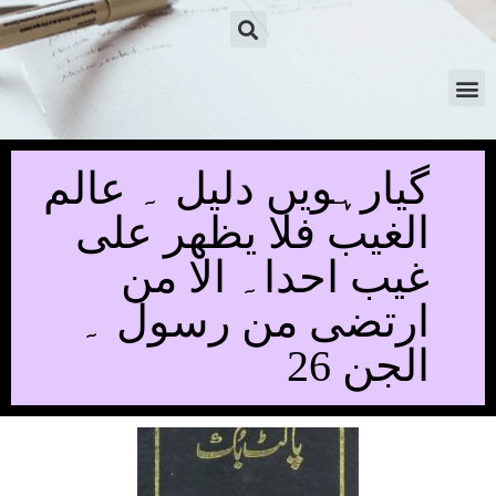
گیارہویں دلیل ۔ عالم
الغيب فلا يظهر على
غيب احدا۔ الا من
ارتضى من رسول ۔
الجن 26