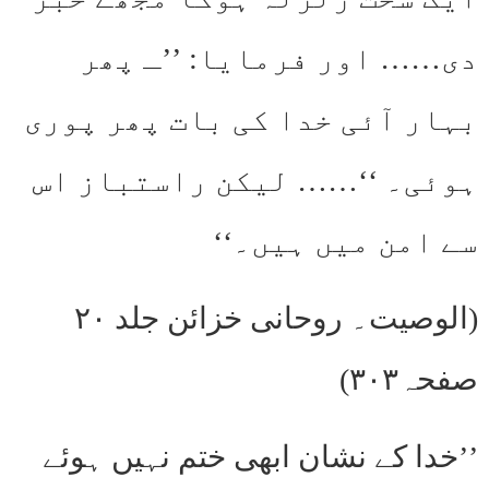
دی…… اور فرمایا: ’’ـ پھر
بہار آئی خدا کی بات پھر پوری
ہوئی۔ ‘‘…… لیکن راستباز اس
سے امن میں ہیں۔‘‘
(الوصیت۔ روحانی خزائن جلد ۲۰
صفحہ۳۰۳)
’’خدا کے نشان ابھی ختم نہیں ہوئے