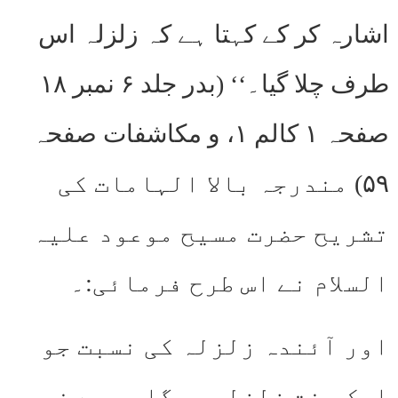
اشارہ کر کے کہتا ہے کہ زلزلہ اس
طرف چلا گیا۔‘‘ (بدر جلد ۶ نمبر ۱۸
صفحہ ۱ کالم ۱، و مکاشفات صفحہ
۵۹) مندرجہ بالا الہامات کی
تشریح حضرت مسیح موعود علیہ
السلام نے اس طرح فرمائی:۔
اور آئندہ زلزلہ کی نسبت جو
ایک سخت زلزلہ ہوگا مجھے خبر