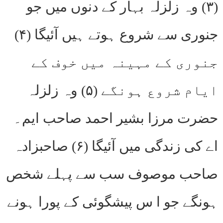
(۳) وہ زلزلہ بہار کے دنوں میں جو
جنوری سے شروع ہوتے ہیں آئیگا (۴)
جنوری کے مہینہ میں خوف کے
ایام شروع ہونگے (۵) وہ زلزلہ
حضرت مرزا بشیر احمد صاحب ایم۔
اے کی زندگی میں آئیگا (۶) صاحبزادہ
صاحب موصوف سب سے پہلے شخص
ہونگے جو ا س پیشگوئی کے پورا ہونے