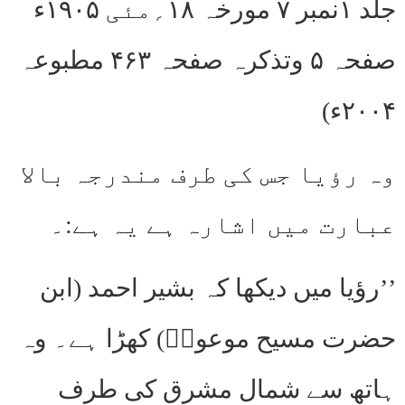
جلد ۱نمبر ۷ مورخہ ۱۸؍مئی ۱۹۰۵ء
صفحہ ۵ وتذکرہ صفحہ ۴۶۳ مطبوعہ
۲۰۰۴ء)
وہ رؤیا جس کی طرف مندرجہ بالا
عبارت میں اشارہ ہے یہ ہے:۔
’’رؤیا میں دیکھا کہ بشیر احمد (ابن
حضرت مسیح موعودؑ) کھڑا ہے۔ وہ
ہاتھ سے شمال مشرق کی طرف