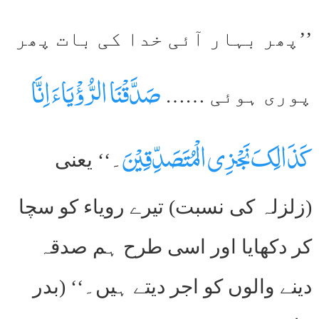
’’پھر بہار آئی خدا کی بات پھر
صَدَّقْنَا الرُّؤْیَاءَ اِنَّا
پوری ہوئی ……
کَذَالِکَ نَجْزِی الْمُتَصَدِّقِیْنَ
۔‘‘ یعنی
(زلزلہ کی نسبت) تیرے رویاء کو سچا
کر دکھایا اور اسی طرح ہم صدقہ
دینے والوں کو اجر دیتے ہیں۔‘‘ (بدر