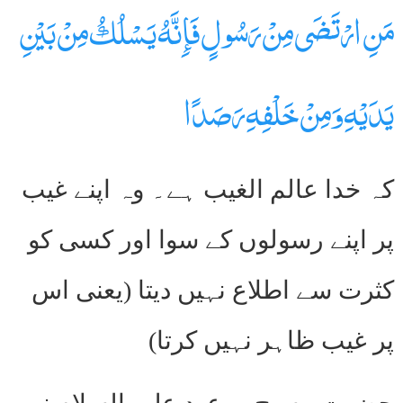
مَنِ ارْتَضَى مِنْ رَسُولٍ فَإِنَّهُ يَسْلُكُ مِنْ بَيْنِ
يَدَيْهِ وَمِنْ خَلْفِهِ رَصَدًا
کہ خدا عالم الغیب ہے۔ وہ اپنے غیب
پر اپنے رسولوں کے سوا اور کسی کو
کثرت سے اطلاع نہیں دیتا (یعنی اس
پر غیب ظاہر نہیں کرتا)