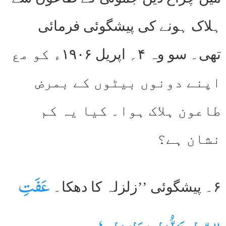
ہلاک ہونے کی پیشگوئی فرمائی
تھی۔ سو وہ ۴؍ اپریل ۱۹۰۶ء کو مع
اپنے دونوں بیٹوں کے بمرض
طاعون ہلاک ہوا۔ کیا یہ کم
نشان ہے؟
عَفَتِ
۶۔ پیشگوئی ’’زلزلہ کا دھکا۔