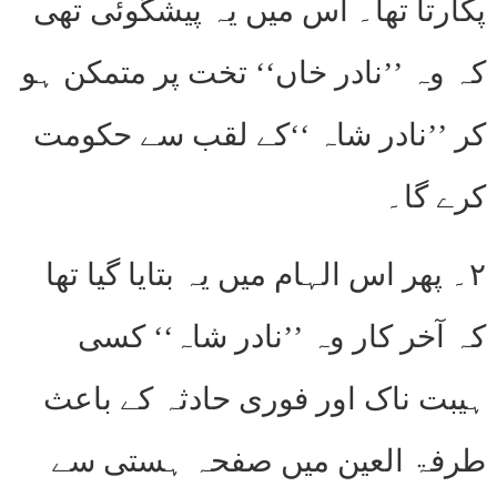
پکارتا تھا۔ اس میں یہ پیشگوئی تھی
کہ وہ ’’نادر خاں‘‘ تخت پر متمکن ہو
کر ’’نادر شاہ ‘‘کے لقب سے حکومت
کرے گا۔
۲۔ پھر اس الہام میں یہ بتایا گیا تھا
کہ آخر کار وہ ’’نادر شاہ‘‘ کسی
ہیبت ناک اور فوری حادثہ کے باعث
طرفۃ العین میں صفحہ ہستی سے