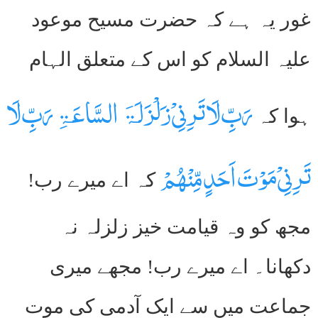
غور یہ ہے کہ حضرت مسیح موعود
علیہ السلام کو اس کے متعلق الہام
رَبِّ لَا تَرِنِیْ زَلْزَلَۃَ السَّاعَۃِ رَبِّ لَا
ہوا کہ
تَرِنِیْ مَوْتَ اَحَدٍ مِّنْھُمْ
کہ اے میرے رب!
مجھ کو وہ قیامت خیز زلزلہ نہ
دکھانا۔ اے میرے رب! مجھے میری
جماعت میں سے ایک آدمی کی موت