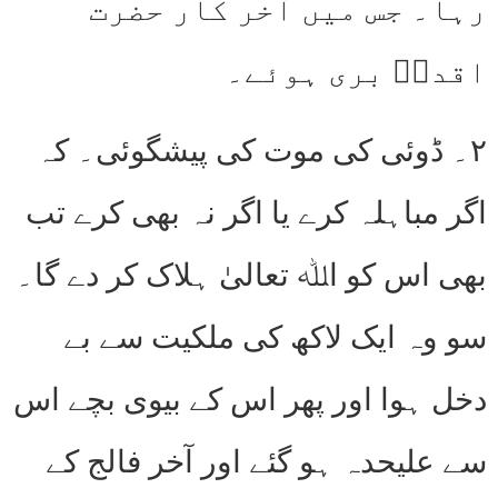
رہا۔ جس میں آخر کار حضرت
اقدسؑ بری ہوئے۔
۲۔ ڈوئی کی موت کی پیشگوئی۔ کہ
اگر مباہلہ کرے یا اگر نہ بھی کرے تب
بھی اس کو اﷲ تعالیٰ ہلاک کر دے گا۔
سو وہ ایک لاکھ کی ملکیت سے بے
دخل ہوا اور پھر اس کے بیوی بچے اس
سے علیحدہ ہو گئے اور آخر فالج کے