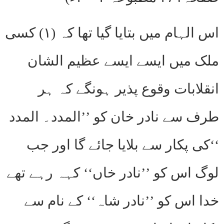
اس الہام میں بتایا گیا تھا کہ (۱) کسی
ملک میں ایسے ایسے عظیم الشان
انقلابات وقوع پذیر ہونگے کہ ہر
طرف سے نادر خان کو ’’المدد۔ المدد
‘‘کی پکار سے بلایا جائے گا اور جب
لوگ اس کو ’’نادر خاں‘‘ کہہ رہے تھے
خدا اس کو ’’نادر شاہ‘‘ کے نام سے