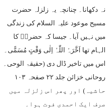
نہ دکھانا۔ چنانچہ یہ زلزلہ حضرت
مسیح موعود علیہ السلام کی زندگی
میں نہیں آیا۔ جیسا کہ حضرتؑ کا
الہام تھا اَخَّرَہُ اللّٰہُ اِلٰی وَقْتٍ مُسَمًّی۔
اس میں تاخیر ڈال دی (حقیقۃ الوحی۔
روحانی خزائن جلد ۲۲ صفحہ ۱۰۳
حاشیہ) اور پھر اس زلزلہ میں
صرف ایک احمدی فوت ہوا۔