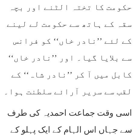
حکومت کا تختہ الٹنے اور بچہ
سقہ کے ہاتھ سے حکومت لے لینے
کے لئے ’’نادر خاں‘‘ کو فرانس
سے بلایا گیا۔ اور ’’نادر خاں‘‘
کابل میں آ کر ’’نادر شاہ‘‘ کے
لقب سے سریر آرائے سلطنت ہوا۔
اسی وقت جماعت احمدیہ کی طرف
سے جہاں اس الہام کے ایک پہلو کے