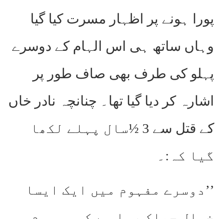
پورا ہونے پر اظہار مسرت کیا گیا
وہاں ساتھ ہی اس الہام کے دوسرے
پہلو کی طرف بھی صاف طور پر
اشارہ کر دیا گیا تھا۔ چنانچہ نادر خاں
کے قتل سے 3 ½سال پہلے لکھا
گیا کہ:۔
’’دوسرے مفہوم میں ایک ایسا
خیال جھلک رہا ہے کہ موسوم