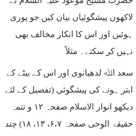
حضرت مسیح موعود علیہ السلام نے
لاکھوں پیشگوئیاں بیان کیں جو پوری
ہوئیں اور اس کا انکار مخالف بھی
نہیں کر سکتے۔ مثلاً
سعد اﷲ لدھیانوی اور اس کے بیٹے کے
ابتر ہونے کی پیشگوئی (تفصیل کے لئے
دیکھو انوار الاسلام صفحہ ۱۲ و تتمہ
حقیقۃ الوحی صفحہ ۶،۷، ۱۳، ۱۸) چند