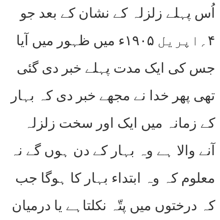
اُس پہلے زلزلہ کے نشان کے بعد جو
۴؍اپریل ۱۹۰۵ء میں ظہور میں آیا
جس کی ایک مدت پہلے خبر دی گئی
تھی پھر خدا نے مجھے خبر دی کہ بہار
کے زمانہ میں ایک اور سخت زلزلہ
آنے والا ہے وہ بہار کے دن ہوں گے نہ
معلوم کہ وہ ابتداء بہار کا ہوگا جب
کہ درختوں میں پتّہ نکلتاہے یا درمیان