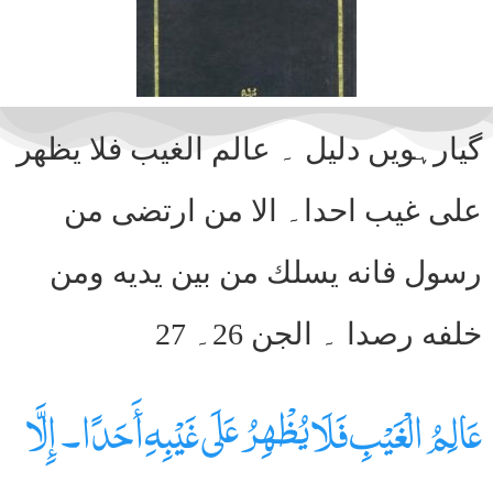
گیارہویں دلیل ۔ عالم الغيب فلا يظهر
على غيب احدا۔ الا من ارتضى من
رسول فانه يسلك من بين يديه ومن
خلفه رصدا ۔ الجن 26۔ 27
عَالِمُ الْغَيْبِ فَلَا يُظْهِرُ عَلَى غَيْبِهِ أَحَدًا۔ إِلَّا