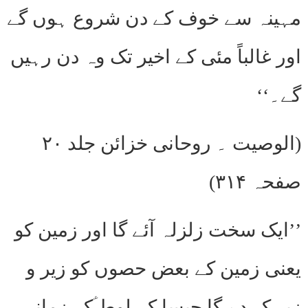
مہینہ سے خوف کے دن شروع ہوں گے
اور غالباً مئی کے اخیر تک وہ دن رہیں
گے۔‘‘
(الوصیت ۔ روحانی خزائن جلد ۲۰
صفحہ ۳۱۴)
’’ایک سخت زلزلہ آئے گا اور زمین کو
یعنی زمین کے بعض حصوں کو زیر و
زبر کر دے گا جیسا کہ لوط ؑکے زمانہ