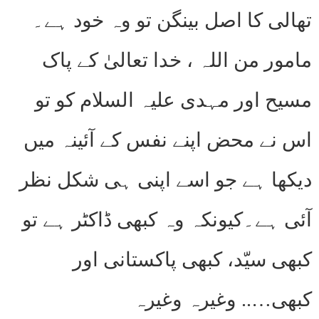
تھالی کا اصل بینگن تو وہ خود ہے۔
مامور من اللہ ، خدا تعالیٰ کے پاک
مسیح اور مہدی علیہ السلام کو تو
اس نے محض اپنے نفس کے آئینہ میں
دیکھا ہے جو اسے اپنی ہی شکل نظر
آئی ہے۔کیونکہ وہ کبھی ڈاکٹر ہے تو
کبھی سیّد، کبھی پاکستانی اور
کبھی….. وغیرہ وغیرہ