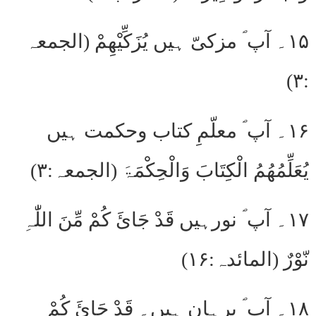
۱۵۔ آپ ؐ مزکیّ ہیں یُزَکِّیْھِمْ (الجمعہ
:۳)
۱۶۔ آپ ؐ معلّمِ کتاب وحکمت ہیں
یُعَلِّمُھُمُ الْکِتَابَ وَالْحِکْمَۃَ (الجمعہ:۳)
۱۷۔ آپ ؐ نورہیں قَدْ جَائَ کُمْ مِّنَ اللّٰہِ
نّوْرٌ (المائدہ:۱۶)
۱۸۔ آپ ؐ برہان ہیں۔ قَدْ جَائَ کُمْ