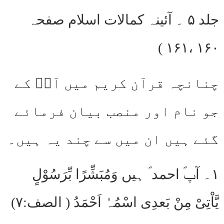
جلد ۵ ۔ آئینہ کمالات اسلام صفحہ
۱۶۰ ،۱۶۱ )
چنانچہ قرآن کریم میں آپؐ کے
جو نام اور منصب بیان فرمائے
گئے ہیں ان میں سے چند یہ ہیں۔
۱۔ آپؐ احمد ؐ ہیں وَمُبَشِّرًا بِّرَسُوْلٍ
یَّاْتِیْ مِنْ بَعدِی اسْمُہٗ اَحْمَدُ ( الصف:۷)