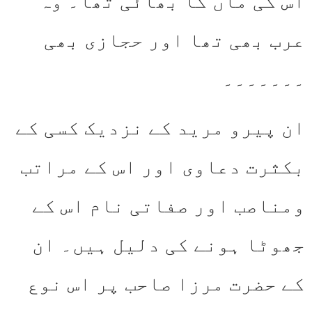
اس کی ماں کا بھائی تھا۔ وہ
عرب بھی تھا اور حجازی بھی
۔۔۔۔۔۔۔
ان پیرو مرید کے نزدیک کسی کے
بکثرت دعاوی اور اس کے مراتب
ومناصب اور صفاتی نام اس کے
جھوٹا ہونے کی دلیل ہیں۔ ان
کے حضرت مرزا صاحب پر اس نوع