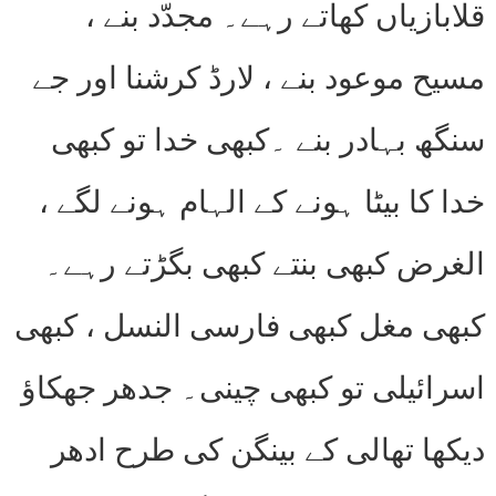
قلابازیاں کھاتے رہے۔ مجدّد بنے ،
مسیح موعود بنے ، لارڈ کرشنا اور جے
سنگھ بہادر بنے ۔کبھی خدا تو کبھی
خدا کا بیٹا ہونے کے الہام ہونے لگے ،
الغرض کبھی بنتے کبھی بگڑتے رہے۔
کبھی مغل کبھی فارسی النسل ، کبھی
اسرائیلی تو کبھی چینی۔ جدھر جھکاؤ
دیکھا تھالی کے بینگن کی طرح ادھر