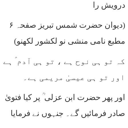
درویش را
(دیوان حضرت شمس تبریز صفحہ ۶
مطبع نامی منشی نو لکشور لکھنو)
کہ تو ہی نوح ہے ، تو ہی آدم ؑ ہے
اور تو ہی عیسیٰ مریمی ہے۔
اور پھر حضرت ابن عزلی ؒ پر کیا فتویٰ
صادر فرمائیں گے۔ جنہوں نے فرمایا