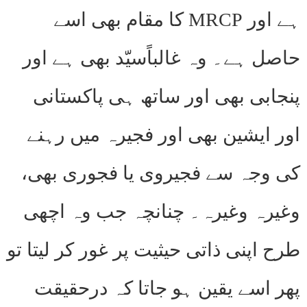
ہے اور MRCP کا مقام بھی اسے
حاصل ہے۔ وہ غالباًسیّد بھی ہے اور
پنجابی بھی اور ساتھ ہی پاکستانی
اور ایشین بھی اور فجیرہ میں رہنے
کی وجہ سے فجیروی یا فجوری بھی،
وغیرہ وغیرہ۔ چنانچہ جب وہ اچھی
طرح اپنی ذاتی حیثیت پر غور کر لیتا تو
پھر اسے یقین ہو جاتا کہ درحقیقت