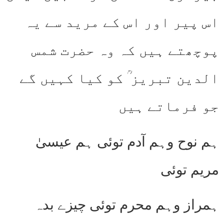
اس پیر اور اس کے مرید سے یہ
پوچھتے ہیں کہ وہ حضرت شمس
الدین تبریز ؒ کو کیا کہیں گے
جو فرماتے ہیں
ہم نوح وہم آدم توئی ہم عیسیٰ
مریم توئی
ہمراز وہم محرم توئی چیزے بدہ