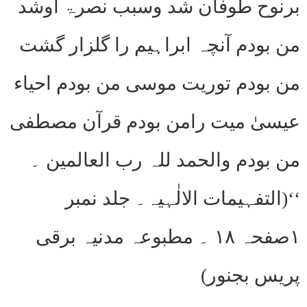
برنوح طوفان شد وسبب نصرۃ اوشد
من بودم آنچہ ابراہیم را گلزار گشت
من بودم توریت موسی من بودم احیاء
عیسیٰ میت رامن بودم قرآن مصطفی
من بودم والحمد للہ رب العالمین ۔
‘‘(التفہیمات الالٰہیہ۔ جلد نمبر
۱صفحہ ۱۸ ۔ مطبوعہ مدنیہ برقی
پریس بجنور)