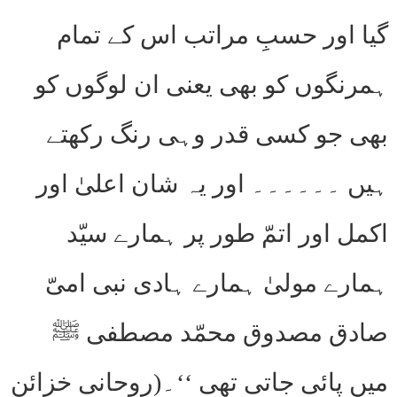
گیا اور حسبِ مراتب اس کے تمام
ہمرنگوں کو بھی یعنی ان لوگوں کو
بھی جو کسی قدر وہی رنگ رکھتے
ہیں ۔۔۔۔۔۔ اور یہ شان اعلیٰ اور
اکمل اور اتمّ طور پر ہمارے سیّد
ہمارے مولیٰ ہمارے ہادی نبی امیّ
صادق مصدوق محمّد مصطفی ﷺ
میں پائی جاتی تھی ‘‘۔(روحانی خزائن