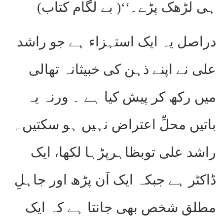
ہی لڑھک پڑے۔‘‘( بے لگام کتاب)
دراصل یہ ایک استہزاء ہے جو راشد
علی نے اپنے ذہن کی خبیثانہ تھالی
میں رکھ کر پیش کیا ہے ۔ ورنہ یہ
باتیں محلِّ اعتراض نہیں ہو سکتیں۔
راشد علی توبظاہرپڑہا لکھا، ایک
ڈاکٹر ہے جبکہ ایک اَن پڑھ اور جاہلِ
مطلق شخص بھی جانتا ہے کہ ایک