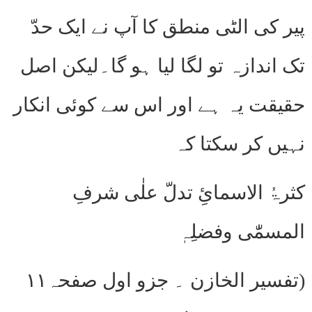
پیر کی الٹی منطق کا آپ نے ایک حدّ
تک اندازہ تو لگا لیا ہو گا۔لیکن اصل
حقیقت یہ ہے اور اس سے کوئی انکار
نہیں کر سکتا کہ
کثرۃُ الاسمائِ تدلّ علٰی شرفِ
المسمّٰی وفضلِہٖ
(تفسیر الخازن ۔ جزو اول صفحہ۱۱