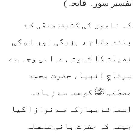
تفسیر سورہ فاتحہ)
کہ ناموں کی کثرت مسمّٰی کے
بلند مقام ، بزرگی اور اس کی
فضیلت کا ثبوت ہے۔اسی وجہ سے
سرتاجِ انبیاء حضرت محمد
مصطفی ﷺ کو سب سے زیادہ
اسمائے مبارکہ سے نوازا گیا
جیسا کہ حضرت بانی سلسلہ