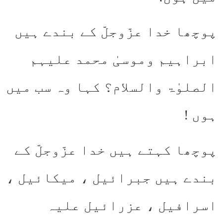
پوچھا خدا عزّوجلّ کے بندے ہیں
ابراہیم وموسیٰ محمد علیہم
الصلوٰۃ والسلام؟ کہا وہ سب میں
ہوں !
پوچھا کہتے ہیں خدا عزّوجلّ کے
بندے ہیں جبرائیل ، میکائیل ،
اسرافیل ، عزرائیل علیہ