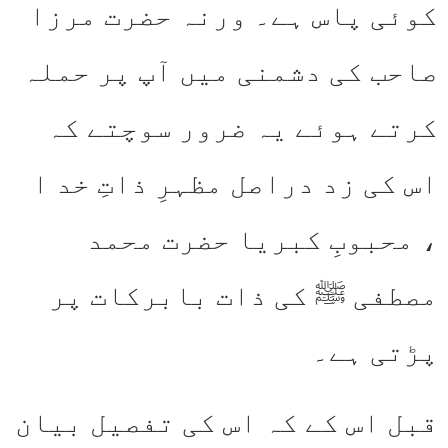
کوئی پاس ہے۔ ورنہ حضرت مرزا
صاحب کی دشمنی میں آپ پر حملہ
کرتے ہوئے یہ ضرور سوچتے کہ
اس کی زد دراصل مظہرِ ذاتِ خد ا
، محبوبِ کبریا حضرت محمد
مصطفی ﷺ کی ذات بابرکات پر
پڑتی ہے۔
قبل اس کے کہ اس کی تفصیل بیان