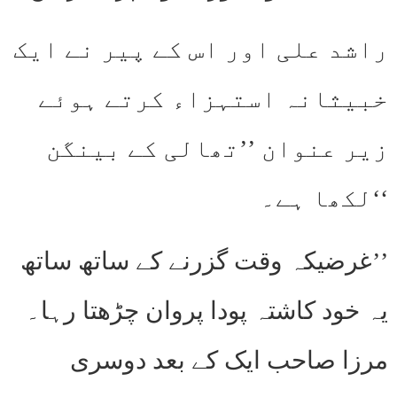
راشد علی اور اس کے پیر نے ایک
خبیثانہ استہزاء کرتے ہوئے
زیر عنوان ’’تھالی کے بینگن
‘‘لکھا ہے۔
’’غرضیکہ وقت گزرنے کے ساتھ ساتھ
یہ خود کاشتہ پودا پروان چڑھتا رہا۔
مرزا صاحب ایک کے بعد دوسری