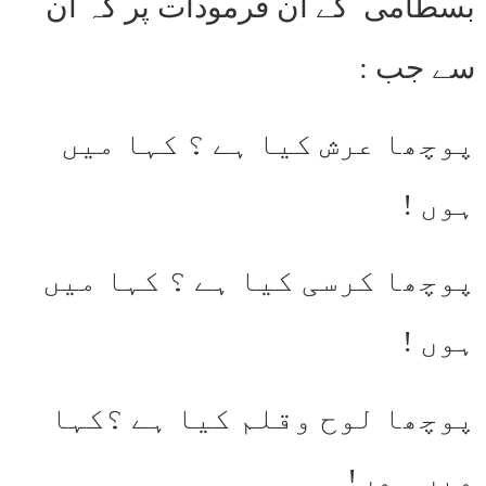
بسطامی ؒ کے ان فرمودات پر کہ ان
سے جب :
پوچھا عرش کیا ہے ؟ کہا میں
ہوں !
پوچھا کرسی کیا ہے ؟ کہا میں
ہوں !
پوچھا لوح وقلم کیا ہے ؟کہا
میں ہوں!