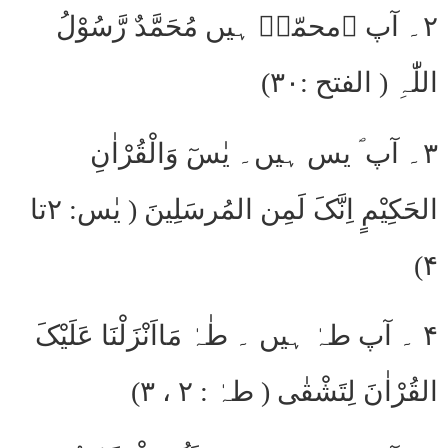
۲۔ آپ ؐمحمّدؐ ہیں مُحَمَّدٌ رَّسُوْلُ
اللّٰہِ ( الفتح :۳۰)
۳۔ آپ ؐ یس ہیں۔ یٰسٓ وَالْقُرْاٰنِ
الحَکِیْمٍ اِنَّکَ لَمِن المُرسَلِینَ ( یٰس: ۲تا
۴)
۴ ۔ آپ طہٰ ہیں ۔ طٰہٰ مَااَنْزَلْنَا عَلَیْکَ
القُرْاٰنَ لِتَشْقٰی ( طہٰ : ۲ ، ۳)