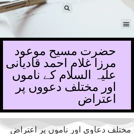
حضرت مسیح موعود
مرزا غلام احمد قادیانی
علیہ السلام کے ناموں
اور مختلف دعووں پر
اعتراض
مختلف دعاوی اور ناموں پر اعتراض