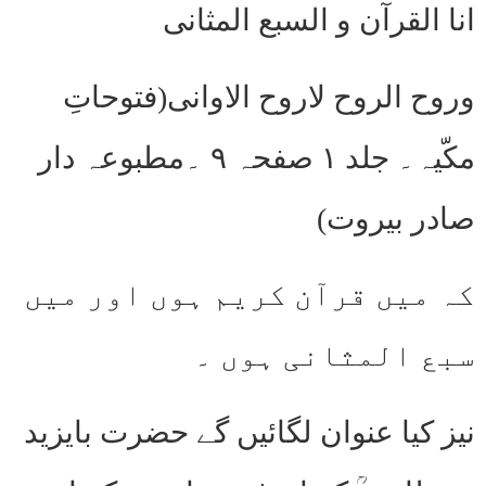
انا القرآن و السبع المثانی
وروح الروح لاروح الاوانی(فتوحاتِ
مکّیہ۔ جلد ۱ صفحہ ۹ ۔مطبوعہ دار
صادر بیروت)
کہ میں قرآن کریم ہوں اور میں
سبع المثانی ہوں ۔
نیز کیا عنوان لگائیں گے حضرت بایزید