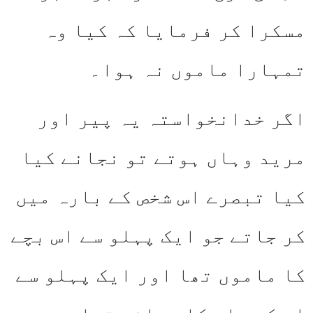
مسکرا کر فرمایا کہ کیا وہ
تمہارا ماموں نہ ہوا۔
اگر خدانخواستہ یہ پیر اور
مرید وہاں ہوتے تو نجانے کیا
کیا تبصرے اس شخص کے بارہ میں
کر جاتے جو ایک پہلو سے اس بچے
کا ماموں تھا اور ایک پہلو سے