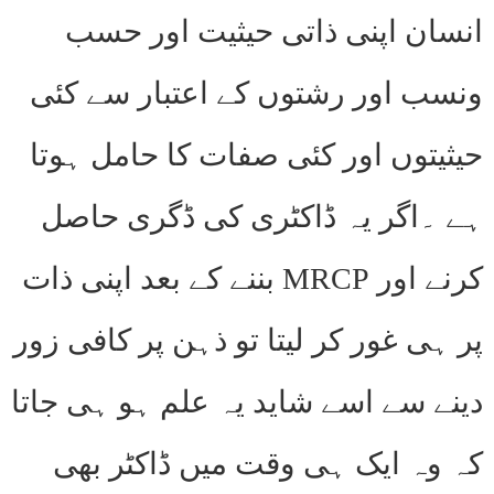
انسان اپنی ذاتی حیثیت اور حسب
ونسب اور رشتوں کے اعتبار سے کئی
حیثیتوں اور کئی صفات کا حامل ہوتا
ہے ۔اگر یہ ڈاکٹری کی ڈگری حاصل
کرنے اور MRCP بننے کے بعد اپنی ذات
پر ہی غور کر لیتا تو ذہن پر کافی زور
دینے سے اسے شاید یہ علم ہو ہی جاتا
کہ وہ ایک ہی وقت میں ڈاکٹر بھی