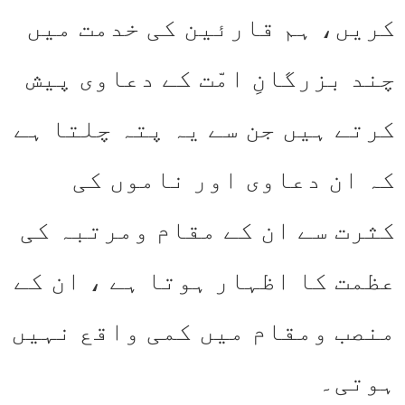
کریں، ہم قارئین کی خدمت میں
چند بزرگانِ امّت کے دعاوی پیش
کرتے ہیں جن سے یہ پتہ چلتا ہے
کہ ان دعاوی اور ناموں کی
کثرت سے ان کے مقام ومرتبہ کی
عظمت کا اظہار ہوتا ہے ، ان کے
منصب ومقام میں کمی واقع نہیں
ہوتی۔