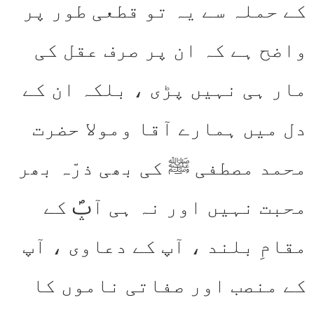
کے حملہ سے یہ تو قطعی طور پر
واضح ہے کہ ان پر صرف عقل کی
مار ہی نہیں پڑی ، بلکہ ان کے
دل میں ہمارے آقا ومولا حضرت
محمد مصطفی ﷺ کی بھی ذرّہ بھر
محبت نہیں اور نہ ہی آپؐ کے
مقامِ بلند ، آپ کے دعاوی ، آپ
کے منصب اور صفاتی ناموں کا