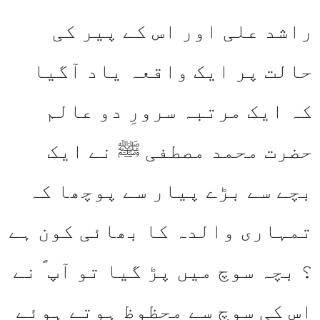
راشد علی اور اس کے پیر کی
حالت پر ایک واقعہ یاد آگیا
کہ ایک مرتبہ سرورِ دو عالم
حضرت محمد مصطفی ﷺ نے ایک
بچے سے بڑے پیار سے پوچھا کہ
تمہاری والدہ کا بھائی کون ہے
؟ بچہ سوچ میں پڑ گیا تو آپ ؐ نے
اس کی سوچ سے محظوظ ہوتے ہوئے