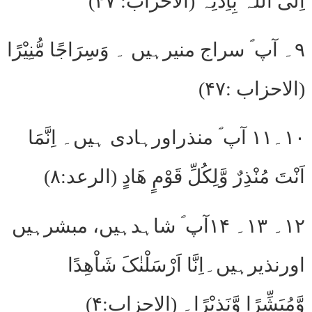
اِلَی اللّٰہ بِاِذْنِہ (الاحزاب: ۴۷)
۹۔ آپ ؐ سراج منیرہیں ۔ وَسِرَاجًا مُّنِیْرًا
(الاحزاب :۴۷)
۱۰۔۱۱ آپ ؐ منذراورہادی ہیں۔ اِنَّمَا
اَنْتَ مُنْذِرٌ وَّلِکُلِّ قَوْمٍ ھَادٍ (الرعد:۸)
۱۲۔ ۱۳۔ ۱۴آپ ؐ شاہدہیں، مبشرہیں
اورنذیرہیں۔اِنَّا اَرْسَلْنٰکَ شَاْھِدًا
وَّمُبَشِّرًا وَّنَذِیْرًا۔ (الاحزاب:۴)