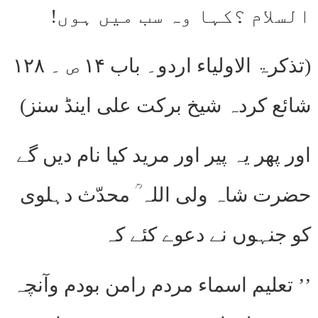
السلام ؟کہا وہ سب میں ہوں!
(تذکرۃ الاولیاء اردو۔ باب ۱۴ ص ۔ ۱۲۸
شائع کردہ شیخ برکت علی اینڈ سنز)
اور پھر یہ پیر اور مرید کیا نام دیں گے
حضرت شاہ ولی اللہ ؒ محدّث دہلوی
کو جنہوں نے دعوے کئے کہ
’’ تعلیم اسماء مردم رامن بودم وآنچہ