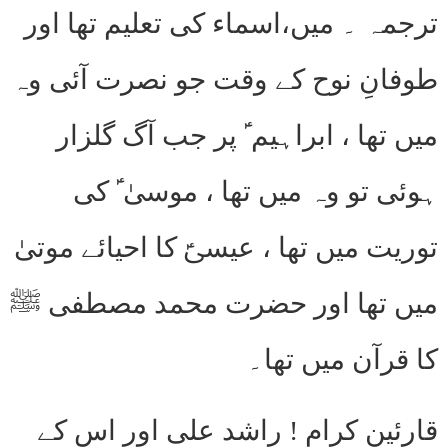
ترجمہ ۔ میں،اسماء کی تعلیم تھا اور
طوفانِ نوح کے وقت جو نصرت آئی وہ
میں تھا ، ابراہیم ؑ پر جب آگ گلزار
ہوئی تو وہ میں تھا ، موسیٰ ؑ کی
توریت میں تھا ، عیسیؑ کا احیائے موتیٰ
میں تھا اور حضرت محمد مصطفی ﷺ
کا قرآن میں تھا۔
قارئین کرام ! راشد علی اور اس کے