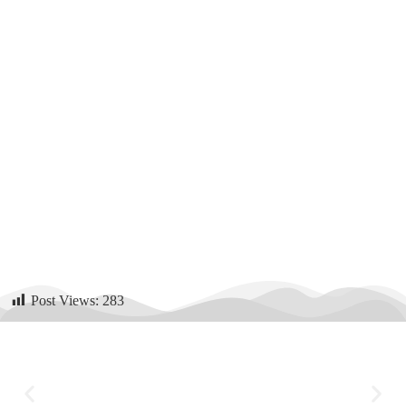
Post Views:
283