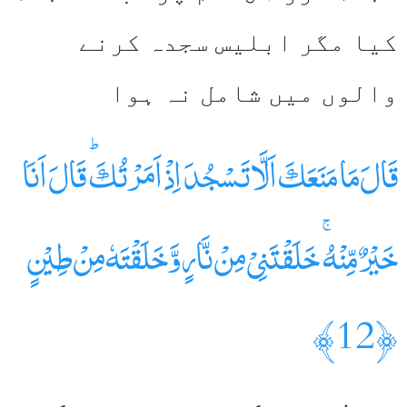
کیا مگر ابلیس سجدہ کرنے
والوں میں شامل نہ ہوا‌
قَالَ مَا مَنَعَكَ اَلَّا تَسۡجُدَ اِذۡ اَمَرۡتُكَ‌ ؕ قَالَ اَنَا
خَيۡرٌ مِّنۡهُ‌ ۚ خَلَقۡتَنِىۡ مِنۡ نَّارٍ وَّخَلَقۡتَهٗ مِنۡ طِيۡنٍ
﴿12﴾