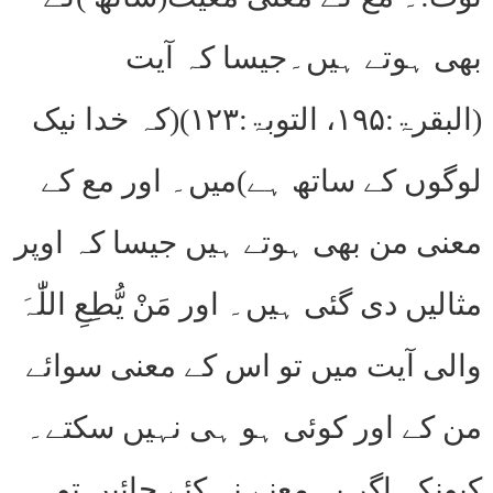
بھی ہوتے ہیں۔جیسا کہ آیت
(البقرۃ:۱۹۵، التوبۃ:۱۲۳)(کہ خدا نیک
لوگوں کے ساتھ ہے)میں۔ اور مع کے
معنی من بھی ہوتے ہیں جیسا کہ اوپر
مثالیں دی گئی ہیں۔ اور مَنْ یُّطِعِ اللّٰہَ
والی آیت میں تو اس کے معنی سوائے
من کے اور کوئی ہو ہی نہیں سکتے۔
کیونکہ اگر یہ معنے نہ کئے جائیں تو