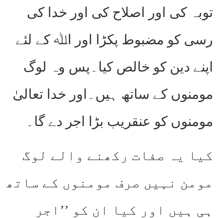
توبہ کی اور اصلاح کی اور خدا کی
رسی کو مضبوط پکڑا اور اﷲ کے لئے
اپنے دین کو خالص کیا۔پس وہ لوگ
مومنوں کے ساتھ ہیں۔اور خدا تعالیٰ
مومنوں کو عنقریب بڑا اجر دے گا۔
کیا یہ صفات رکھنے والے لوگ
مومن نہیں صرف مومنوں کے ساتھ
ہی ہیں اور کیا ان کو ’’اجر