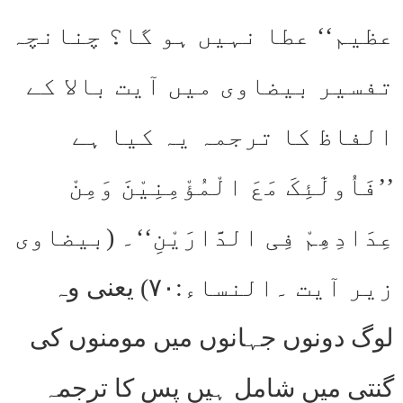
عظیم‘‘ عطا نہیں ہو گا؟ چنانچہ
تفسیر بیضاوی میں آیت بالا کے
الفاظ کا ترجمہ یہ کیا ہے
’’فَاُولٰٓئِکَ مَعَ الْمُؤْمِنِیْنَ وَمِنْ
عِدَادِھِمْ فِی الدَّارَیْنِ‘‘۔ (بیضاوی
زیر آیت ۔النساء:۷۰) یعنی وہ
لوگ دونوں جہانوں میں مومنوں کی
گنتی میں شامل ہیں پس کا ترجمہ