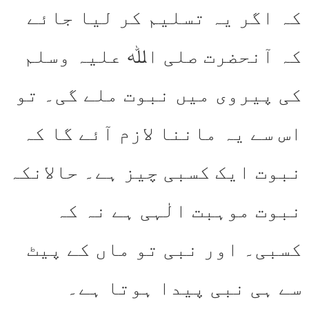
کہ اگر یہ تسلیم کر لیا جائے
کہ آنحضرت صلی اﷲ علیہ وسلم
کی پیروی میں نبوت ملے گی۔ تو
اس سے یہ ماننا لازم آئے گا کہ
نبوت ایک کسبی چیز ہے۔ حالانکہ
نبوت موہبت الٰہی ہے نہ کہ
کسبی۔ اور نبی تو ماں کے پیٹ
سے ہی نبی پیدا ہوتا ہے۔