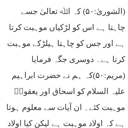
(الشوریٰ:۵۰) کہ اﷲ تعالیٰ جسے
چاہتا ہے اس کو لڑکیاں موہبت کرتا
ہے اور جس کو چاہتا ہیلڑکے موہبت
کرتا ہے۔ دوسری جگہ فرمایا
(مریم:۵۰)کہ ہم نے حضرت ابراہیم
علیہ السلام کو اسحاق اور یعقوبؑ
موہبت کئے۔ ان آیات سے معلوم ہوتا
ہے کہ اولاد موہبت ہے لیکن کیا اولاد