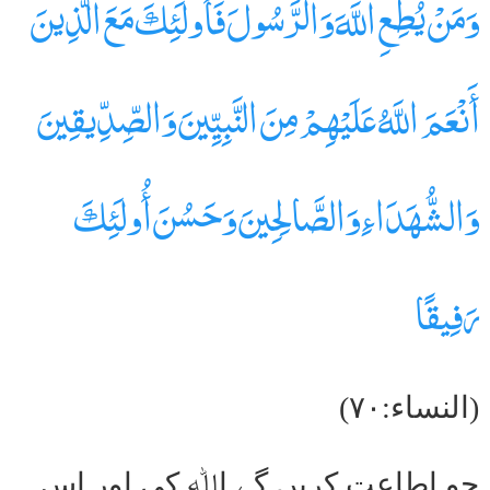
وَمَنْ يُطِعِ اللَّهَ وَالرَّسُولَ فَأُولَئِكَ مَعَ الَّذِينَ
أَنْعَمَ اللَّهُ عَلَيْهِمْ مِنَ النَّبِيِّينَ وَالصِّدِّيقِينَ
وَالشُّهَدَاءِ وَالصَّالِحِينَ وَحَسُنَ أُولَئِكَ
رَفِيقًا
(النساء:۷۰)
جو اطاعت کریں گے اﷲ کی اور اس