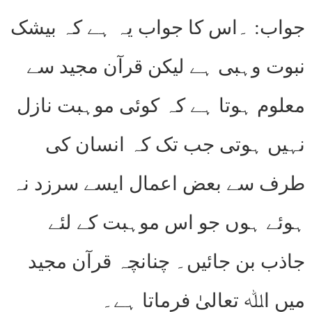
جواب: ۔اس کا جواب یہ ہے کہ بیشک
نبوت وہبی ہے لیکن قرآن مجید سے
معلوم ہوتا ہے کہ کوئی موہبت نازل
نہیں ہوتی جب تک کہ انسان کی
طرف سے بعض اعمال ایسے سرزد نہ
ہوئے ہوں جو اس موہبت کے لئے
جاذب بن جائیں۔ چنانچہ قرآن مجید
میں اﷲ تعالیٰ فرماتا ہے۔