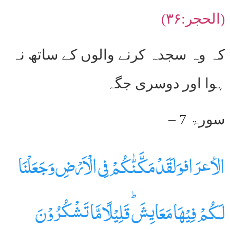
(الحجر:۳۶)
کہ وہ سجدہ کرنے والوں کے ساتھ نہ
ہوا اور دوسری جگہ
سورۃ 7 –
الاٴعرَافوَلَقَدۡ مَكَّـنّٰكُمۡ فِى الۡاَرۡضِ وَجَعَلۡنَا
لَـكُمۡ فِيۡهَا مَعَايِشَ ؕ قَلِيۡلًا مَّا تَشۡكُرُوۡنَ