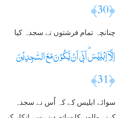
﴿30﴾
چنانچہ تمام فرشتوں نے سجدہ کیا
اِلَّاۤ اِبۡلِيۡسَؕ اَبٰٓى اَنۡ يَّكُوۡنَ مَعَ السّٰجِدِيۡنَ
﴿31﴾
سوائے ابلیس کے کہ اُس نے سجدہ
کرنے والوں کا ساتھ دینے سے انکار کر