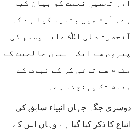
اور تحصیلِ نعمت کو بیان کیا
ہے۔ آیت میں بتایا گیا ہے کہ
آنحضرت صلی اﷲ علیہ وسلم کی
پیروی سے ایک انسان صالحیت کے
مقام سے ترقی کر کے نبوت کے
مقام تک پہنچتا ہے۔
دوسری جگہ جہاں انبیاء سابق کی
اتباع کا ذکر کیا گیا ہے وہاں اس کے