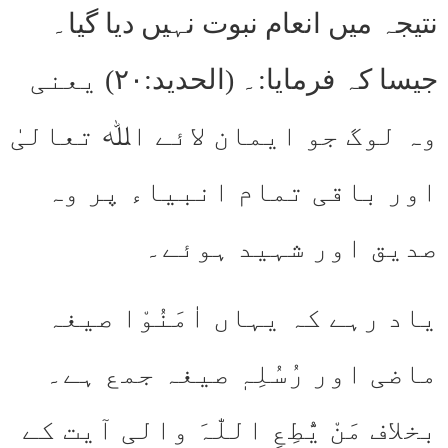
نتیجہ میں انعام نبوت نہیں دیا گیا۔
جیسا کہ فرمایا:۔ (الحدید:۲۰) یعنی
وہ لوگ جو ایمان لائے اﷲ تعالیٰ
اور باقی تمام انبیاء پر وہ
صدیق اور شہید ہوئے۔
یاد رہے کہ یہاں اٰمَنُوْا صیغہ
ماضی اور رُسُلِہٖ صیغہ جمع ہے۔
بخلاف مَنْ یُّطِعِ اللّٰہَ والی آیت کے