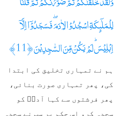
وَلَقَدۡ خَلَقۡنٰكُمۡ ثُمَّ صَوَّرۡنٰكُمۡ ثُمَّ قُلۡنَا
لِلۡمَلٰۤٮِٕكَةِ اسۡجُدُوۡا لِاٰدَمَ‌ ۖ فَسَجَدُوۡۤا اِلَّاۤ
اِبۡلِيۡسَؕ لَمۡ يَكُنۡ مِّنَ السّٰجِدِيۡنَ‏ ﴿11﴾
ہم نے تمہاری تخلیق کی ابتدا
کی، پھر تمہاری صورت بنائی،
پھر فرشتوں سے کہا آدمؑ کو
سجدہ کرو اس حکم پر سب نے سجدہ