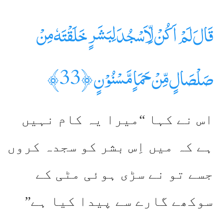
قَالَ لَمۡ اَكُنۡ لِّاَسۡجُدَ لِبَشَرٍ خَلَقۡتَهٗ مِنۡ
صَلۡصَالٍ مِّنۡ حَمَاٍ مَّسۡنُوۡنٍ ﴿33﴾
اس نے کہا “میرا یہ کام نہیں
ہے کہ میں اِس بشر کو سجدہ کروں
جسے تو نے سڑی ہوئی مٹی کے
سوکھے گارے سے پیدا کیا ہے”