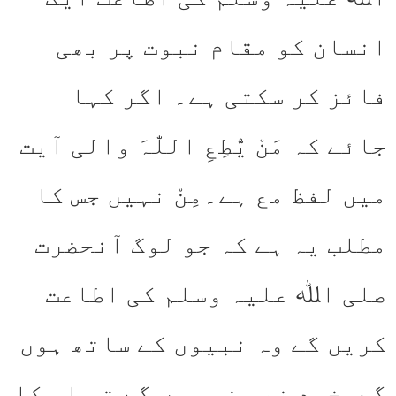
انسان کو مقام نبوت پر بھی
فائز کر سکتی ہے۔ اگر کہا
جائے کہ مَنْ یُّطِعِ اللّٰہَ والی آیت
میں لفظ مع ہے۔مِنْ نہیں جس کا
مطلب یہ ہے کہ جو لوگ آنحضرت
صلی اﷲ علیہ وسلم کی اطاعت
کریں گے وہ نبیوں کے ساتھ ہوں
گے۔خود نبی نہ ہوں گے تو اس کا