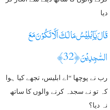
دیا
قَالَ يٰۤاِبۡلِيۡسُ مَا لَـكَ اَلَّا تَكُوۡنَ مَعَ
السّٰجِدِيۡنَ ﴿32﴾
رب نے پوچھا “اے ابلیس، تجھے کیا ہوا
کہ تو نے سجدہ کرنے والوں کا ساتھ
نہ دیا؟