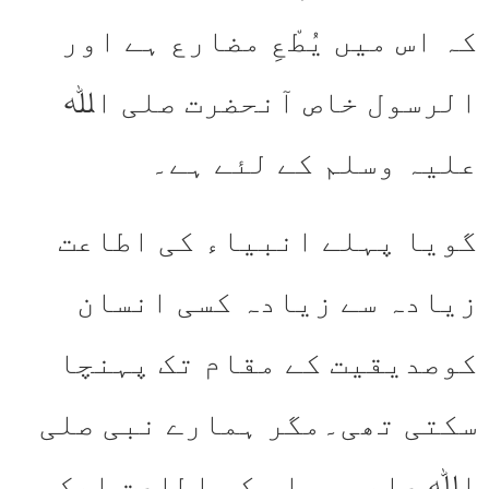
کہ اس میں یُطْعِ مضارع ہے اور
الرسول خاص آنحضرت صلی اﷲ
علیہ وسلم کے لئے ہے۔
گویا پہلے انبیاء کی اطاعت
زیادہ سے زیادہ کسی انسان
کوصدیقیت کے مقام تک پہنچا
سکتی تھی۔مگر ہمارے نبی صلی
اﷲ علیہ وسلم کی اطاعت ایک