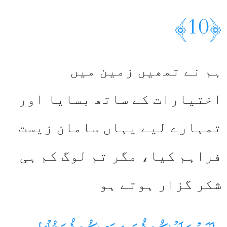
﴿10﴾
ہم نے تمھیں زمین میں
اختیارات کے ساتھ بسایا اور
تمہارے لیے یہاں سامان زیست
فراہم کیا، مگر تم لوگ کم ہی
شکر گزار ہوتے ہو