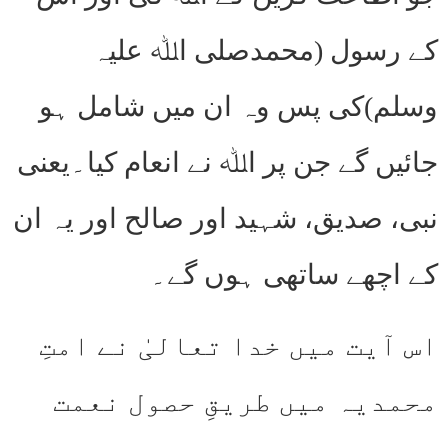
کے رسول (محمدصلی اﷲ علیہ
وسلم)کی پس وہ ان میں شامل ہو
جائیں گے جن پر اﷲ نے انعام کیا۔یعنی
نبی، صدیق، شہید اور صالح اور یہ ان
کے اچھے ساتھی ہوں گے۔
اس آیت میں خدا تعالیٰ نے امتِ
محمدیہ میں طریقِ حصول نعمت