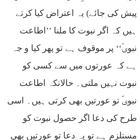
پیش کی جائے) یہ اعتراض کیا کرتے
ہیں کہ اگر نبوت کا ملنا ’’اطاعت
نبویؐ‘‘ پر موقوف ہے تو پھر کیا و جہ
ہے کہ عورتوں میں سے کسی کو
نبوت نہیں ملتی۔ حالانکہ اطاعت
نبویؐ تو عورتیں بھی کرتی ہیں۔ اسی
طرح کی دعا اگر حصول نبوت کو
مستلزم ہے تو یہ دعا تو عورتیں بھی