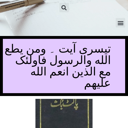
تیسری آیت ۔ ومن یطع
الله والرسول فاولئک
مع الذین انعم الله
علیهم