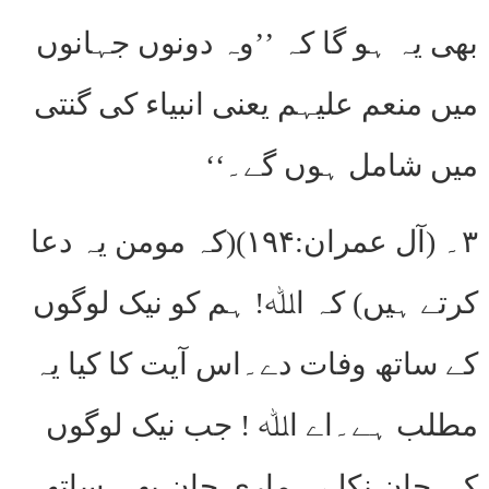
بھی یہ ہو گا کہ ’’وہ دونوں جہانوں
میں منعم علیہم یعنی انبیاء کی گنتی
میں شامل ہوں گے۔‘‘
۳۔ (آل عمران:۱۹۴)(کہ مومن یہ دعا
کرتے ہیں) کہ اﷲ! ہم کو نیک لوگوں
کے ساتھ وفات دے۔اس آیت کا کیا یہ
مطلب ہے۔اے اﷲ ! جب نیک لوگوں
کی جان نکلے ہماری جان بھی ساتھ