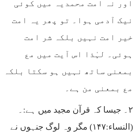
اور نہ امت محمدیہ میں کوئی
نیک آدمی ہوا۔ تو پھر یہ امت
خیر امت نہیں بلکہ شر امت
ہوئی۔ لہٰذا اس آیت میں مع
بمعنی ساتھ نہیں ہو سکتا بلکہ
مع بمعنی من ہے۔
۲۔ جیسا کہ قرآن مجید میں ہے:۔
(النساء:۱۴۷) مگر وہ لوگ جنہوں نے