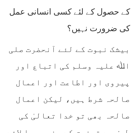
کے حصول کے لئے کسی انسانی عمل
کی ضرورت نہیں؟
بیشک نبوت کے لئے آنحضرت صلی
اﷲ علیہ وسلم کی اتباع اور
پیروی اور اطاعت اور اعمال
صالحہ شرط ہیں، لیکن اعمال
صالحہ بھی تو خدا تعالیٰ کی
طرف سے توفیق کے بغیر بجا لائے