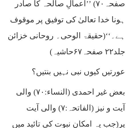
صفحہ۷۰) ’’اعمالِ صالحہ کا صادر
ہونا خدا تعالیٰ کی توفیق پر موقوف
ہے۔‘‘(حقیقۃ الوحی۔ روحانی خزائن
جلد۲۲ صفحہ۶۷حاشیہ)
عورتیں کیوں نبی نہیں بنتیں؟
بعض غیر احمدی (النساء:۷۰) والی
آیت و نیز (الفاتحہ:۷) والی آیت
پر(جب یہ امکانِ نبوت کی تائید میں