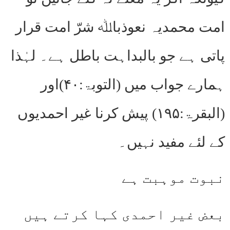
امت محمدیہ نعوذباﷲ شرّ امت قرار
پاتی ہے جو بالبداہت باطل ہے۔ لہٰذا
ہمارے جواب میں (التوبۃ:۴۰)اور
(البقرۃ:۱۹۵) پیش کرنا غیر احمدیوں
کے لئے مفید نہیں۔
نبوت موہبت ہے
بعض غیر احمدی کہا کرتے ہیں