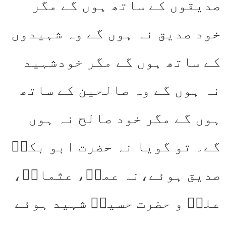
صدیقوں کے ساتھ ہوں گے مگر
خود صدیق نہ ہوں گے وہ شہیدوں
کے ساتھ ہوں گے مگر خودشہید
نہ ہوں گے وہ صالحین کے ساتھ
ہوں گے مگر خود صالح نہ ہوں
گے۔ تو گویا نہ حضرت ابو بکرؓ
صدیق ہوئے،نہ عمرؓ، عثمانؓ،
علیؓ و حضرت حسینؓ شہید ہوئے