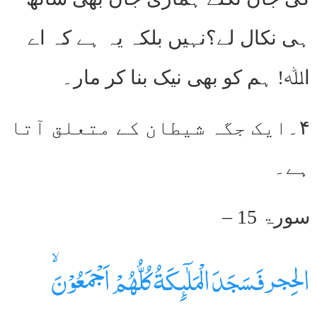
ہی نکال لے؟نہیں بلکہ یہ ہے کہ اے
اﷲ! ہم کو بھی نیک بنا کر مار۔
۴۔ایک جگہ شیطان کے متعلق آتا
ہے۔
سورۃ 15 –
الحِجرفَسَجَدَ الۡمَلٰۤٮِٕكَةُ كُلُّهُمۡ اَجۡمَعُوۡنَۙ