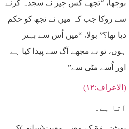
پوچھا، “تجھے کس چیز نے سجدہ کرنے
سے روکا جب کہ میں نے تجھ کو حکم
دیا تھا؟” بولا، “میں اُس سے بہتر
ہوں، تو نے مجھے آگ سے پیدا کیا ہے
اور اُسے مٹی سے”
(الاعراف:۱۲)
آتا ہے۔
نوٹ:۔ مَعَ کے معنی معیت(ساتھ )کے