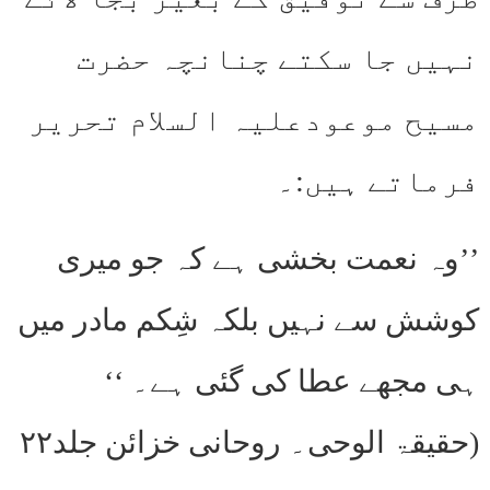
نہیں جا سکتے چنانچہ حضرت
مسیح موعودعلیہ السلام تحریر
فرماتے ہیں:۔
’’وہ نعمت بخشی ہے کہ جو میری
کوشش سے نہیں بلکہ شِکم مادر میں
ہی مجھے عطا کی گئی ہے۔ ‘‘
(حقیقۃ الوحی۔ روحانی خزائن جلد۲۲