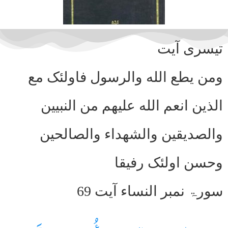
تیسری آیت
ومن یطع الله والرسول فاولئک مع
الذین انعم الله علیهم من النبیین
والصدیقین والشهداء والصالحین
وحسن اولئک رفیقا
سورۃ نمبر النساء آیت 69