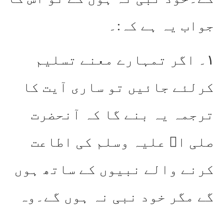
جواب یہ ہے کہ:۔
۱۔ اگر تمہارے معنے تسلیم
کرلئے جائیں تو ساری آیت کا
ترجمہ یہ بنے گا کہ آنحضرت
صلی اﷲ علیہ وسلم کی اطاعت
کرنے والے نبیوں کے ساتھ ہوں
گے مگر خود نبی نہ ہوں گے۔وہ