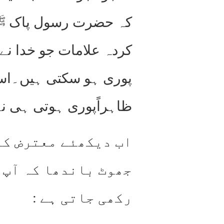
کہ حضرت رسول پاک ﷺنے
کردہ علامات جو خدا نے
پوری ہو سکتی ہیں۔اسی 
ظاہراًپوری ہوتی ہی نہ
اب دیکھئے معترض کہ
جھوٹ باندھا کہ آپ 
رکھی جاتی ہے :