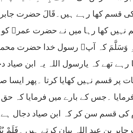
 قسم کھا رہے ہیں۔قَالَ حضرت جابر بن عبد
عُمَرَ ۔م
عِنْدَ النَّبِیِّ صَلَّی اللّٰہُ عَلَیْہِ 
ا رہے تھے کہ یارسول اللہ یہ ابن صیاد
ت پر قسم نہیں کھایا کرتا ۔پھر ایسا 
فرمایا ۔جس کے بارے میں فرمایا کہ حق
م کی قسم سن کر کہ ابن صیاد دجال ہے 
ن عبد اللہ بیان کرتے ہیں ۔فَلَمْ یُنْکِرْ