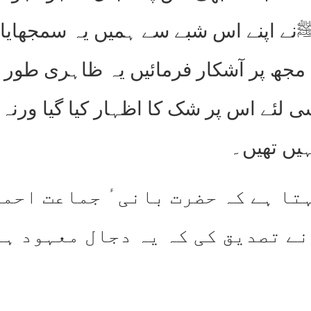
 اپنے اس شبے سے ہمیں یہ سمجھایا ک
 مجھ پر آشکار فرمائیں یہ ظاہری طور پ
لئے اس پر شک کا اظہار کیا گیا ورنہ 
یں تھیں۔
تا ہے کہ حضرت بانیٴ جماعت احمد
نے تصدیق کی کہ یہ دجال معہود ہ