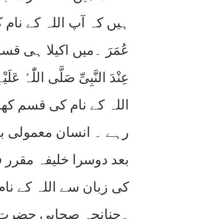
ہیں کہ آپ اللہ کے نام کی
اللہ کے نام کی قسم کھ
رہے ۔ انسان معمولی با
بعد دوسرا خلیفہ مقرر 
کی زبان سے اللہ کے نا
۔چنانچہ صحابی حضرت جابر ب