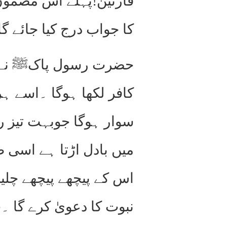
قارئین!پہلے اس مضمون
کا جواب درج کیا جائے گا
حضرت رسول پاکﷺ نے دجا
کافر لکھا ہوگا ۔اسے ہر
سوار ہوگا جوبہت تیز ر
میں بادل اڑتا ہے اسی 
اس کے پیچھے پیچھے چلی
نبوت کا دعویٰ کرے گا ۔