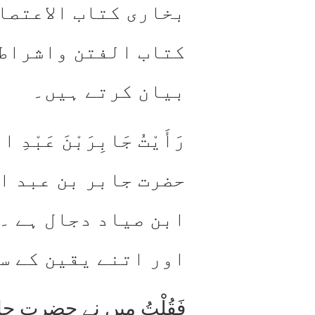
بخاری کتاب الاعتصا
کتاب الفتن واشراط 
بیان کرتے ہیں۔
رَأَیْتُ جَابِرَبْنَ عَبْدِ
حضرت جابر بن عبد ال
ابن صیاد دجال ہے ۔
اور اتنے یقین کے س
فَقُلْتُ میں نے حضرت جاب