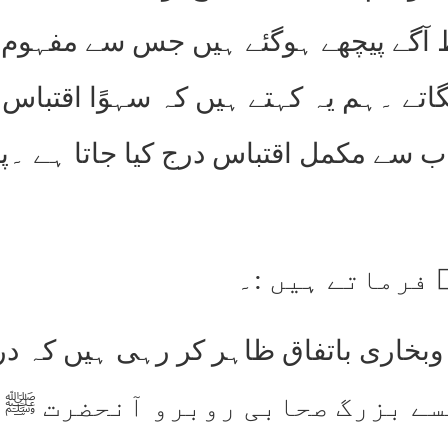
 آگے پیچھے ہوگئے ہیں جس سے مفہوم و
لگاتے ۔ہم یہ کہتے ہیں کہ سہوًا اقتباس
 سے مکمل اقتباس درج کیا جاتا ہے ۔پھ
 فرماتے ہیں :۔
خاری باتفاق ظاہر کر رہی ہیں کہ درا
ت عمرفاروق جیسے بزرگ صحابی روبرو آنحض