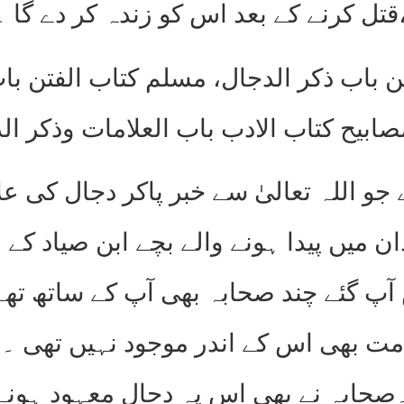
،قتل کرنے کے بعد اس کو زندہ کر دے گا 
 باب ذکر الدجال، مسلم کتاب الفتن باب 
صابیح کتاب الادب باب العلامات وذکر ال
اللہ تعالیٰ سے خبر پاکر دجال کی علا
ن میں پیدا ہونے والے بچے ابن صیاد کے 
پ گئے چند صحابہ بھی آپ کے ساتھ تھے
مت بھی اس کے اندر موجود نہیں تھی ۔
۔صحابہ نے بھی اس پہ دجال معہود ہونے 