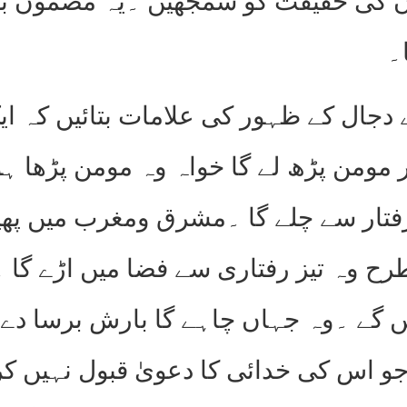
 کی حقیقت کو سمجھیں ۔یہ مضمون بیان
۔
ل کے ظہور کی علامات بتائیں کہ ایک 
 مومن پڑھ لے گا خواہ وہ مومن پڑھا ہو
فتار سے چلے گا ۔مشرق ومغرب میں پھیل
طرح وہ تیز رفتاری سے فضا میں اڑے گا 
ں گے ۔وہ جہاں چاہے گا بارش برسا دے گ
جو اس کی خدائی کا دعویٰ قبول نہیں کر