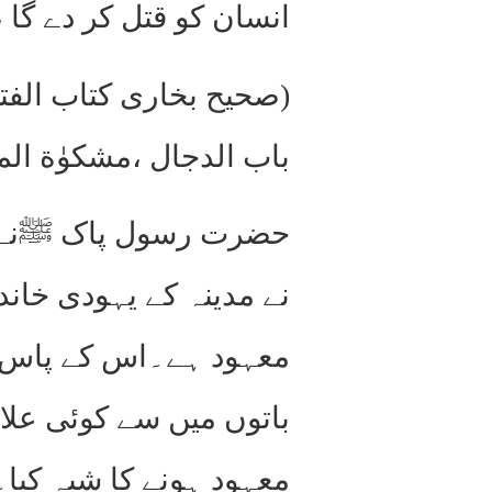
انسان کو قتل کر دے گا 
(صحیح بخاری کتاب الفتن
باب الدجال ،مشکوٰة الم
حضرت رسول پاک ﷺنے جو 
نے مدینہ کے یہودی خاندا
معہود ہے۔اس کے پاس آ
باتوں میں سے کوئی علا
معہود ہونے کا شبہ کیا