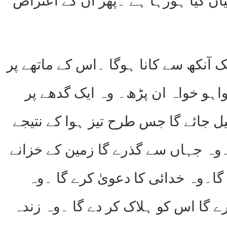
 کیا ہورہا ہے ۔پھر ان کے اعتراض
آنکھ سے کانا ہوگا ۔اس کے ماتھے پر
اہو خواہ ان پڑھ۔ وہ ایک گدھے پر
 جائے گا جس طرح تیز ہوا کے نتیجے
۔وہ جہاں سے گذرے گا زمین کے خزانے
ا۔وہ خدائی کا دعویٰ کرے گا ۔وہ
ے گا اس کو ہلاک کر دے گا ۔وہ زندہ