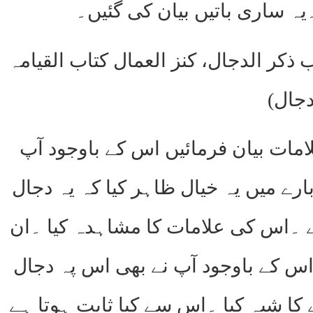
۔یہ ساری باتیں بیان کی گئیں۔
ذکر الدجال، کنز العمال کتاب القیامہ
دجال)
مات بیان فرمائیں اس کے باوجود آپ
بارے میں یہ خیال ظاہر کیا کہ یہ دجال
 ۔اس کی علامات کا مشاہدہ کیا ۔ان
اس کے باوجود آپ نے بھی اس پہ دجال
کا شبہ کیا ۔اس سے کیا ثابت ہوتا ہے