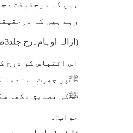
ہیں کہ درحقیقت دجا
رہے ہیں کہ درحقیقت
(ازالہ اوہام۔رخ جلد3صفحہ222)
اس اقتباس کو درج ک
ﷺپر جھوٹ باندھا کہ
ﷺکی تصدیق دکھا سک
جواب:۔