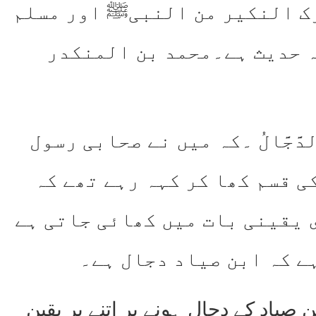
رک النکیر من النبیﷺ اور مسلم
ہ حدیث ہے۔محمد بن المنکدر
َائِدِ الدَّجَّالُ ۔کہ میں نے صحابی رسول
ی قسم کھا کر کہہ رہے تھے کہ
 یقینی بات میں کھائی جاتی ہے
ے کہ ابن صیاد دجال ہے۔
ابن صیاد کے دجال ہونے پر اتنے پر یقین