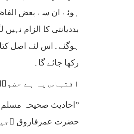
ہوئے ان سے بعض الفاظ
بددیانتی کا الزام نہیں 
ہوگئے۔اس لئے اصل کتاب
رکھا جائے گا۔
اقتباس یہ ہے حضورؑ
”احادیث صحیحہ مسلم وب
حضر