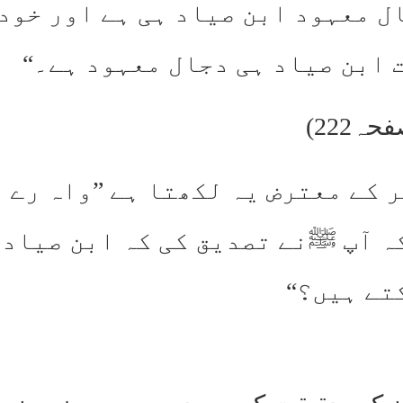
ل معہود ابن صیاد ہی ہے اور خود
 ابن صیاد ہی دجال معہود ہے۔“
ر کے معترض یہ لکھتا ہے ”واہ رے 
 آپ ﷺنے تصدیق کی کہ ابن صیاد د
تے ہیں؟“