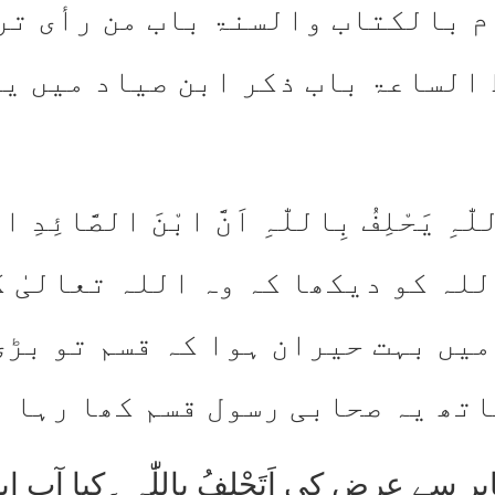
م بالکتاب والسنۃ باب من رأی ت
الساعۃ باب ذکر ابن صیاد میں ی
 اللّٰہِ یَحْلِفُ بِاللّٰہِ اَنَّ ابْنَ الصّ
لہ کو دیکھا کہ وہ اللہ تعالیٰ ک
میں بہت حیران ہوا کہ قسم تو بڑی
اتھ یہ صحابی رسول قسم کھا رہا ہ
ر سے عرض کی اَتَحْلِفُ بِاللّٰہِ ۔کیا آپ 