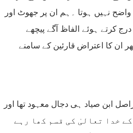
اضح نہیں ہوتا ۔ہم ان پر جھوٹ اور
 درج کرتے ہوئے الفاظ آگے پیچھے
ر ان کا اعتراض قارئین کے سامنے
صل ابن صیاد ہی دجال معہود تھا اور
رت ﷺ کے خدا تعالیٰ کی قسم کھا رہے