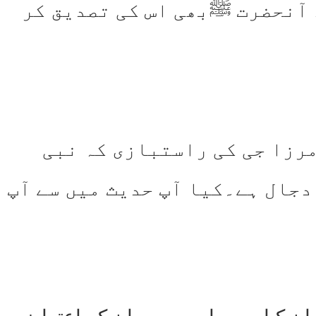
 آنحضرت ﷺبھی اس کی تصدیق کر
مرزا جی کی راستبازی کہ نبی
جال ہے۔کیا آپ حدیث میں سے آپ