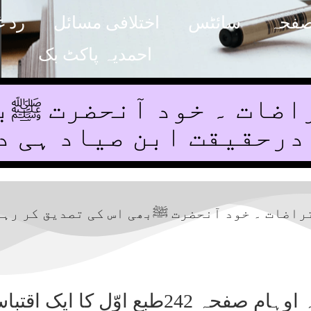
صفحہ
سائٹس
اختلافی مسائل
رد غ
احمدیہ پاکٹ بک
اضات ۔ خود آنحضرت ﷺبھ
درحقیقت ابن صیاد ہی د
راضات ۔ خود آنحضرت ﷺبھی اس کی تصدیق کر رہے
اس عنوان کے نیچے ازالہ اوہام صفحہ