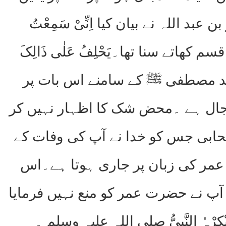
 اللہ نے بیان کیا اِنِّیْ سَمِعْتُ
یں اکیلا ہی قسم نہیں کھا رہا میں نے حضرت عمر کو قسم کھاتے سنا تھا۔یَحْلِفُ عَلٰی ذَالِکَ
وَسَلَّمَ کہ آپ رسول خدا حضرت محمد مصطفی ﷺ کے سامنے اس بات پر
 دجال ہے ۔محض شک کا اظہار نہیں کر
صحابی جس کو خدا نے آپ کی وفات کے
 عمر کی زبان پر جاری ہوتا ہے۔اس
آپ نے حضرت عمر کو منع نہیں فرمایا
ہُ النَّبِیُّ صلی اللہ علیہ وسلم ۔