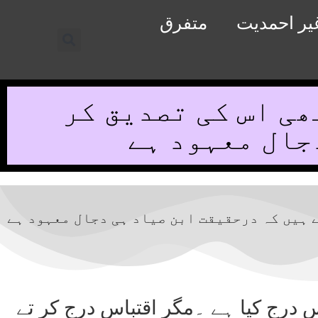
یر احمدیت
متفرق
ی اس کی تصدیق کر
جال معہود ہے
 ہیں کہ درحقیقت ابن صیاد ہی دجال معہود ہے
 242طبع اوّل کا ایک اقتباس درج کیا ہے ۔مگر اقتباس درج کر تے