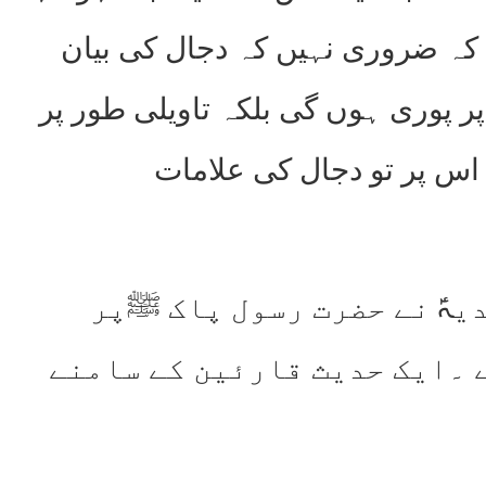
ہ ضروری نہیں کہ دجال کی بیان
ر پوری ہوں گی بلکہ تاویلی طور پر
اس پر تو دجال کی علامات
یہؑ نے حضرت رسول پاک ﷺپر
ے ۔ایک حدیث قارئین کے سامنے