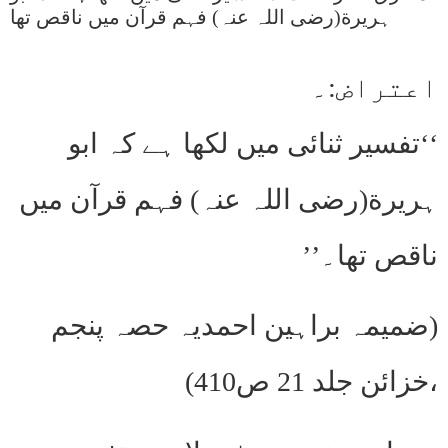
ہریرة(رضی اللہ عنہ) فہم قرآن میں ناقص تھا
اعتراض:۔
‘‘تفسیر ثنائی میں لکھا ہے کہ ابو
ہریرة(رضی اللہ عنہ) فہم قرآن میں
ناقص تھا۔’’
(ضمیمہ براہین احمدیہ حصہ پنجم
،خزائن جلد 21 ص410)