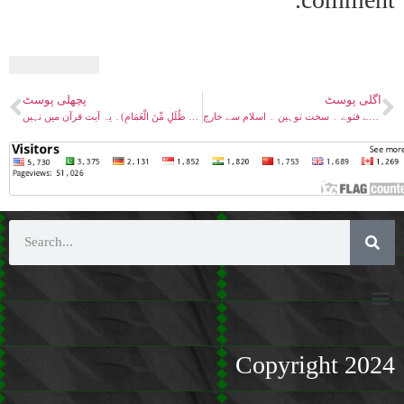
اگلی پوسٹ
پچھلی پوسٹ
متفرق اعتراضات ۔ قرآن کو حدیث کی پیشگوئیاں ۔ مسیح موعود اسلامی علماء کے ہاتھ سے دکھ ۔ کافر قرار ۔ قتل کے فتوے ۔ سخت توہین ۔ اسلام سے خارج
متفق اعتراضات ۔ گویا خدازمین پر خود اُتر آئے گا جیسا کہ وہ فرماتا ہے(یوم یأتی ربک فِي ظُلَلٍ مِّنَ الْغَمَامِ)۔ یہ آیت قرآن میں نہیں
Copyright 2024