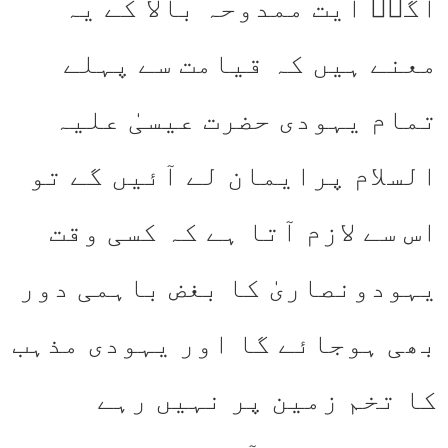
اگرؔ آیت ممدوحہ بالا کے یہ
معنے ہیں کہ قیامت سے پہلے
تمام یہودی حضرت عیسیٰ علیہ
السلام پرایمان لے آئیں گے تو
اس سے لازم آتا ہے کہ کسی وقت
یہودونصاریٰ کا بغض باہمی دور
بھی ہوجائے گا اور یہودی مذہب
کا تخم زمین پر نہیں رہے