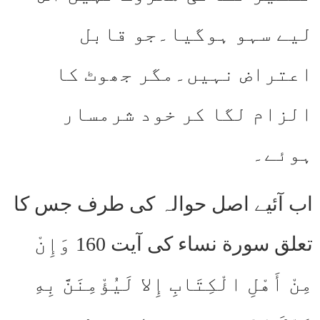
لیے سہو ہوگیا۔جو قابل
اعتراض نہیں۔مگر جھوٹ کا
الزام لگا کر خود شرمسار
ہوئے۔
اب آئیے اصل حوالہ کی طرف جس کا
تعلق سورة نساء کی آیت 160 وَإِنْ
مِنْ أَهْلِ الْكِتَابِ إِلا لَيُؤْمِنَنَّ بِهِ