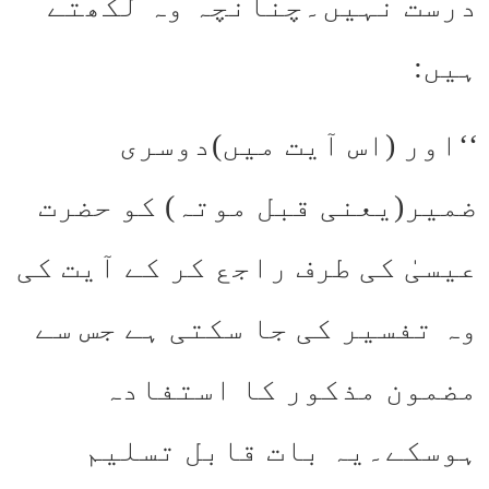
درست نہیں۔چنانچہ وہ لکھتے
ہیں:
‘‘اور (اس آیت میں)دوسری
ضمیر(یعنی قبل موتہ) کو حضرت
عیسیٰ کی طرف راجع کر کے آیت کی
وہ تفسیر کی جا سکتی ہے جس سے
مضمون مذکور کا استفادہ
ہوسکے۔یہ بات قابل تسلیم