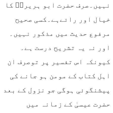
نہیں۔صرف حضرت ابو ہریرةؓ کا
خیال اور رائےہے۔کسی صحیح
مرفوع حدیث میں مذکور نہیں۔
اور نہ یہ تشریح درست ہے۔
کیونکہ اس تفسیر پر توصرف ان
اہل کتاب کے مومن ہو جانے کی
پیشنگوئی ہوگی جو نزول کے بعد
حضرت عیسیٰ کے زمانہ میں