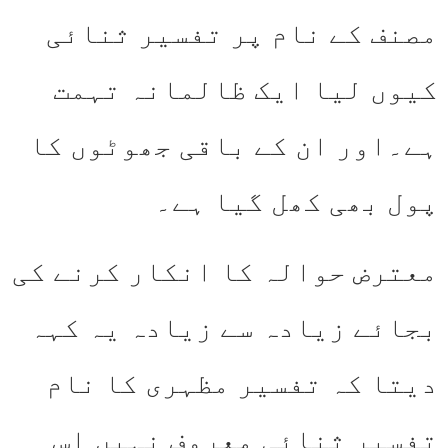
مصنف کے نام پر تفسیر ثنائی
کیوں لیا ایک ظالمانہ تہمت
ہے۔اور ان کے باقی جھوٹوں کا
پول بھی کھل گیا ہے۔
معترض حوالہ کا انکار کرنے کی
بجائے زیادہ سے زیادہ یہ کہہ
دیتا کہ تفسیر مظہری کا نام
تفسیر ثنائی معروف نہیں اس