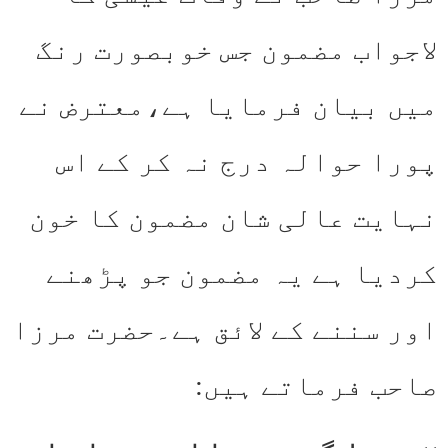
لاجواب مضمون جس خوبصورت رنگ
میں بیان فرمایا ہے،معترض نے
پورا حوالہ درج نہ کر کے اس
نہایت عالی شان مضمون کا خون
کردیا ہے یہ مضمون جو پڑھنے
اور سننے کے لائق ہے۔حضرت مرزا
صاحب فرماتے ہیں: