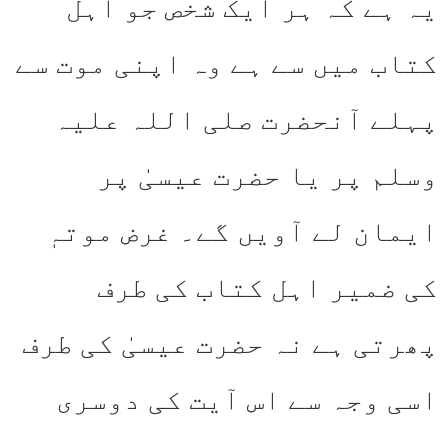
یہ ہے کہ ہر ایک شخص جو اہل
کتاب میں سے ہے وہ اپنی موت سے
پہلے آنحضرت صلی اللہ علیہ
وسلم پر یا حضرت عیسیٰ پر
ایمان لے آویں گے۔ غرض موتہٖ
کی ضمیر اہل کتاب کی طرف
پھرتی ہے نہ حضرت عیسیٰ کی طرف
اسی وجہ سے اس آیت کی دوسری