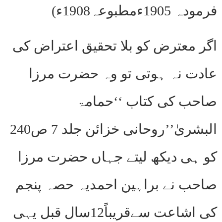
فرمودہ 1905ءمطبوعہ1908ء)
اگر معترض کو بلا تحقیق اعتراض کی
عادت نہ ہوتی تو وہ حضرت مرزا
صاحب کی کتاب ‘‘حمامۃ
البشریٰ’’روحانی خزائن جلد 7 ص240
کو ہی دیکھ لیتے جہاں حضرت مرزا
صاحب نے براہین احمدیہ حصہ پنجم
کی اشاعت سےقریباً12سال قبل یہی