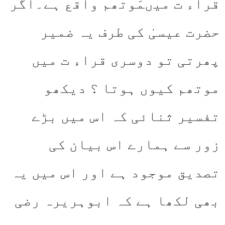
قراء ت میںمَوتھم واقع ہے۔اگر
حضرت عیسیٰ کی طرف یہ ضمیر
پھرتی تو دوسری قراء ت میں
موتھم کیوں ہوتا ؟ دیکھو
تفسیر ثنائی کہ اس میں بڑے
زور سے ہمارے اس بیان کی
تصدیق موجود ہے اور اس میں یہ
بھی لکھا ہے کہ ابوہریرہ رضی