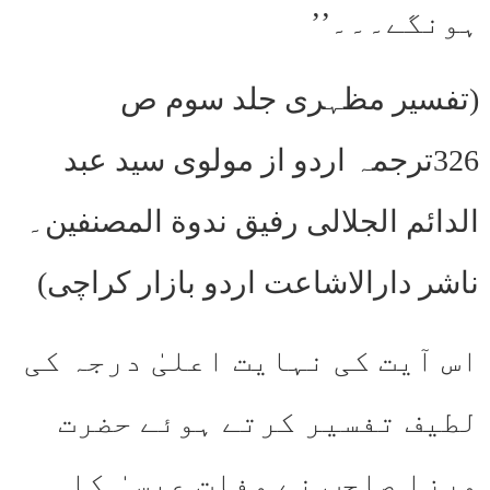
ہونگے۔۔۔’’
(تفسیر مظہری جلد سوم ص
326ترجمہ اردو از مولوی سید عبد
الدائم الجلالی رفیق ندوة المصنفین۔
ناشر دارالاشاعت اردو بازار کراچی)
اس آیت کی نہایت اعلیٰ درجہ کی
لطیف تفسیر کرتے ہوئے حضرت
مرزا صاحب نے وفات عیسیٰ کا