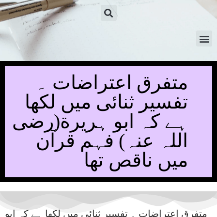
متفرق اعتراضات ۔
تفسیر ثنائی میں لکھا
ہے کہ ابو ہریرة(رضی
اللہ عنہ) فہم قرآن
میں ناقص تھا
متفرق اعتراضات ۔ تفسیر ثنائی میں لکھا ہے کہ ابو