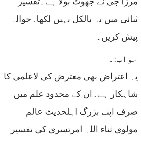
مرزا جی نے جھوٹ بولا ہے۔تفسیر
ثنائی میں یہ بالکل نہیں لکھا۔حوالہ
پیش کریں۔
جواب:۔
یہ اعتراض بھی معترض کی لاعلمی کا
شاہکار ہے۔ان کے محدود علم میں
صرف اپنے بزرگ اہلحدیث عالم
مولوی ثناء اللہ امرتسری کی تفسیر