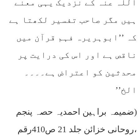
اللہ عنہ کے نزدیک یہی معنے
ہیں مگر صاحب تفسیر لکھتا ہے
کہ ’’ابوہریرہ فہم قرآن میں
ناقص ہے اور اس کی درایت پر
محدثین کو اعتراض ہے۔۔۔۔
الخ’’
(ضمیمہ براہین احمدیہ حصہ پنجم
،روحانی خزائن جلد 21 ص410رقم