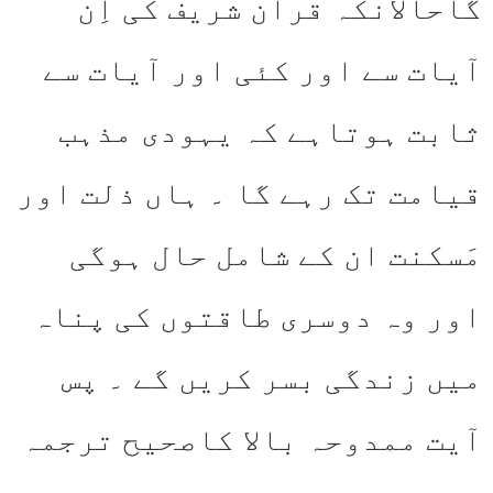
گاحالانکہ قرآن شریف کی اِن
آیات سے اور کئی اور آیات سے
ثابت ہوتاہے کہ یہودی مذہب
قیامت تک رہے گا ۔ ہاں ذلت اور
مَسکنت ان کے شامل حال ہوگی
اور وہ دوسری طاقتوں کی پناہ
میں زندگی بسر کریں گے ۔ پس
آیت ممدوحہ بالا کاصحیح ترجمہ