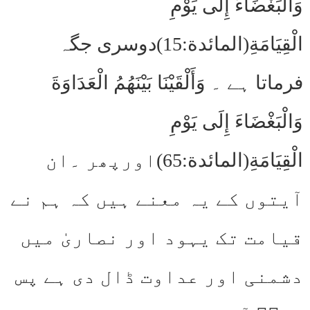
وَالْبَغْضَاءَ إِلَى يَوْمِ
الْقِيَامَةِ(المائدة:15)دوسری جگہ
فرماتا ہے ۔ وَأَلْقَيْنَا بَيْنَهُمُ الْعَدَاوَةَ
وَالْبَغْضَاءَ إِلَى يَوْمِ
الْقِيَامَةِ(المائدة:65)اورپھر ۔ان
آیتوں کے یہ معنے ہیں کہ ہم نے
قیامت تک یہود اور نصاریٰ میں
دشمنی اور عداوت ڈال دی ہے پس