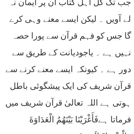
جب تک کل اہل کتاب اُن پر ایمان نہ
لے آویں ۔ لیکن ایسے معنے وہی کرے
گا جس کو فہم قرآن سے پورا حصہ
نہیں ہے ۔ یاجودیانت کے طریق سے
دور ہے ۔ کیونکہ ایسے معنے کرنے سے
قرآن شریف کی ایک پیشگوئی باطل
ہوتی ہے اللہ تعالیٰ قرآن شریف میں
فرماتا ہےفَأَغْرَيْنَا بَيْنَهُمُ الْعَدَاوَةَ