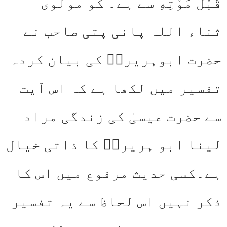
قَبْلَ مَوْتِهِ سے ہے۔ کو مولوی
ثناء اللہ پانی پتی صاحب نے
حضرت ابوہریرةؓ کی بیان کردہ
تفسیر میں لکھا ہے کہ اس آیت
سے حضرت عیسیٰ کی زندگی مراد
لینا ابو ہریرةؓ کا ذاتی خیال
ہے۔کسی حدیث مرفوع میں اس کا
ذکر نہیں اس لحاظ سے یہ تفسیر