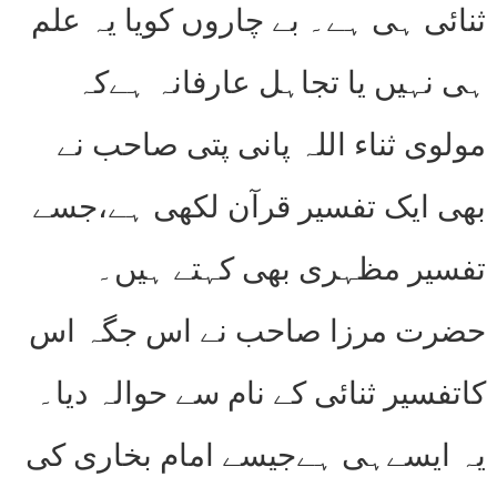
ثنائی ہی ہے۔ بے چاروں کویا یہ علم
ہی نہیں یا تجاہل عارفانہ ہےکہ
مولوی ثناء اللہ پانی پتی صاحب نے
بھی ایک تفسیر قرآن لکھی ہے،جسے
تفسیر مظہری بھی کہتے ہیں۔
حضرت مرزا صاحب نے اس جگہ اس
کاتفسیر ثنائی کے نام سے حوالہ دیا۔
یہ ایسےہی ہےجیسے امام بخاری کی