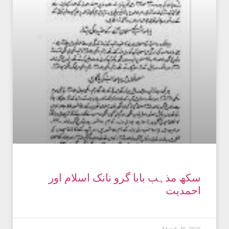
سکھ مذہب بابا گرو نانک اسلام اور
احمدیت