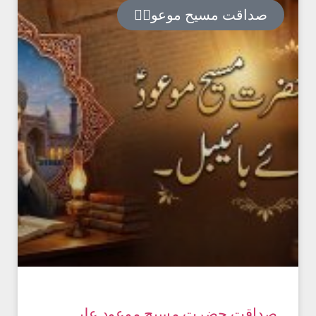
صداقت مسیح موعودؑ
صداقت حضرت مسیح موعود علیہ