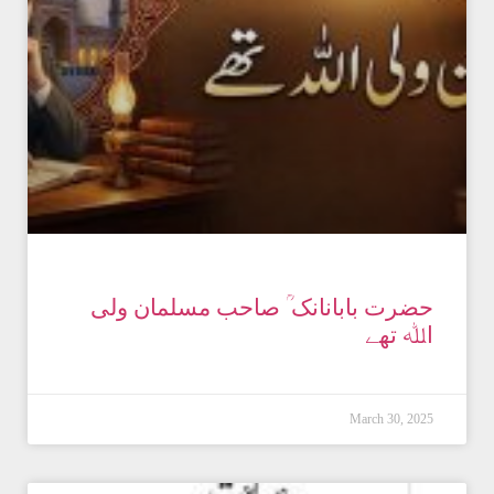
حضرت بابانانک ؒ صاحب مسلمان ولی
اﷲ تھے
March 30, 2025