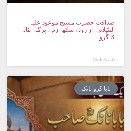
صداقت حضرت مسیح موعود علیہ
السّلام۔ از روئے سکھ ازم ۔پرگنہ بٹالہ
کا گُرو
March 30, 2025
بابا گرو نانک