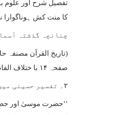
تفصیل شرح اور علوم باط
کا منت کش ہوناگوارا نہ
چنانچہ گذشتہ آسمان
صفحہ ۱۴ با ختلاف الفاظ مطبوعہ مطبع فیض عام علی گڑھ ۱۳۲۶ ھ زیر عنوان ’’تمہید‘‘ صفحہ۸)
۲۔ تفسیر حسینی میں ہے :۔
’’حضرت موسیٰ اور حضرت 