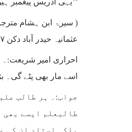
’’یہی ادریس پیغمبر ہیں 
عثمانیہ حیدر آباد دکن ۱۳۶۷ ھ)
احراری امیر شریعت:۔ ا
اسے مار بھی پٹے گی۔ ب
جواب:۔ ہر طالب علم
طالبعلم ایسے بھی ہ
بلکہ استاد ان کی ع