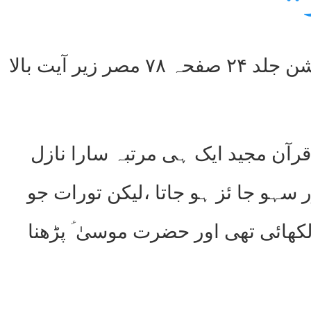
ی۔ ‘‘
(تفسیر کبیر رازی جلد۶ صفحہ ۴۷۲ مطبوعہ مطبع اوّل۔ نیا ایڈیشن جلد ۲۴ صفحہ ۷۸ مصر زیر آیت بالا
رآن مجید ایک ہی مرتبہ سارا نازل
سہو جا ئز ہو جاتا ،لیکن تورات جو
کھائی تھی اور حضرت موسیٰ ؑ پڑھنا