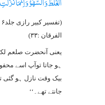
الْغَلَطُ وَالسَّھْوُ وَاِنَّمَا نَزَلَت
الفرقان :۳۳)
یعنی آنحضرت صلعم لکھے
ہو جاتا توآپ اسے محفو
بیک وقت نازل ہو گئی ت
جانتے تھے۔‘‘