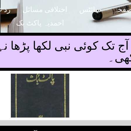
صفحہ
سائٹس
اختلافی مسائل
رد غ
احمدیہ پاکٹ بک
راض 12 ۔ آج تک کوئی نبی لکھا پڑھ
کھی۔