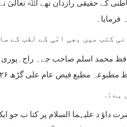
نی کے حقیقی رازدان تھے اﷲ تعالیٰ نے 
 فرمایا۔
ی کتب میں بھی امّی کے لقب کے سا
داؤ د علیہما السلام پر کتا ب جو ایک ب