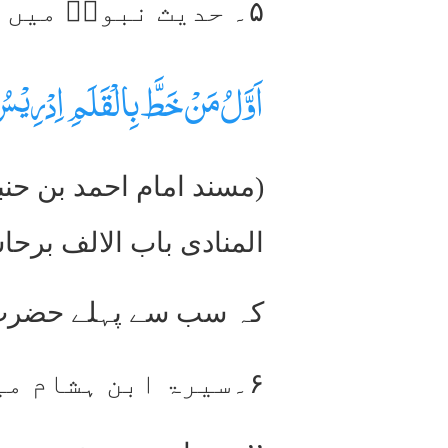
۵۔ حدیث نبویؐ میں ہے:۔
اَوَّلُ مَنْ خَطَّ بِالْقَلَمِ اِدْرِی
(مسند امام احمد بن حنب
المنادی باب الالف برحاشیہ 
کہ سب سے پہلے حضرت ا
۶۔سیرۃ ابن ہشام میں ہے:۔