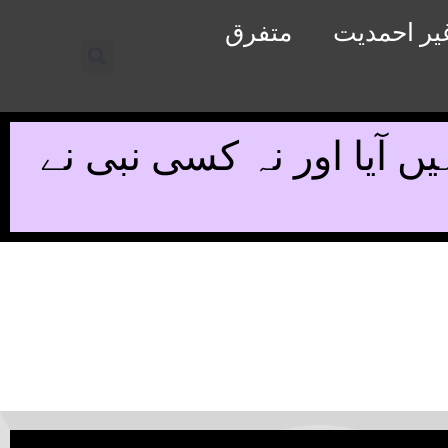
یر احمدیت
متفرق
ا نہیں آیا اور نہ کسی نبی نے