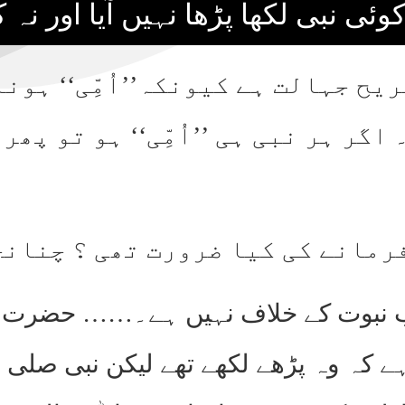
یح جہالت ہے کیونکہ’’اُمِّی‘‘ ہو
گر ہر نبی ہی ’’اُمِّی‘‘ ہو تو پھر
نصب نبوت کے خلاف نہیں ہے۔…… حضرت 
ے کہ وہ پڑھے لکھے تھے لیکن نبی صلی ا