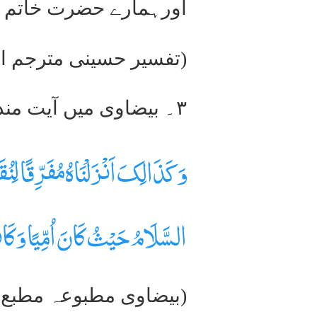
اورہمارے حضرت خاتم الن
(تفسیر حسینی مترجم اردو جلد ۲ صفحہ ۱۴۰ زیر آی
۳۔ بیضاوی میں آیت مندرجہ بالا (الفرقان:۳۳)کے ماتحت لکھا ہے:۔
وَکَذَالِکَ اَنْزَلْنَاہُ مُفَرِّقًا لِن
السَّلَامُ حَیْثُ کَانَ اُمِّیًا وَکَا
(بیضاوی مطبوعہ مطبع احمدی 