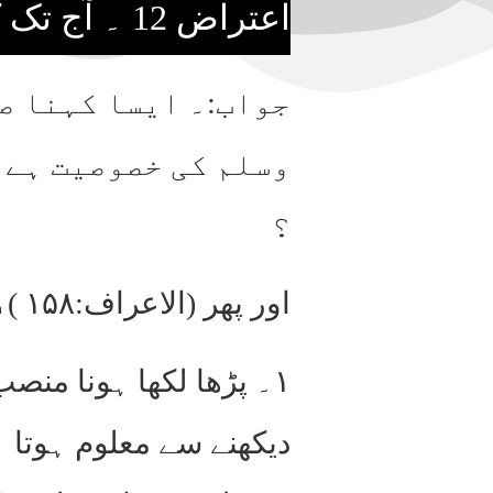
اعتراض 12 ۔ آج تک کوئی نبی لکھا پڑھا نہیں آیا اور نہ کسی نبی نے کوئی کتاب لکھی۔
جواب:۔ ایسا کہنا صر
وسلم کی خصوصیت ہے۔ ا
؟
اور پھر (الاعراف:۱۵۸ )فرمانے کی کیا ضرورت تھی ؟ چنانچہ لکھا ہے:۔
۱۔ پڑھا لکھا ہونا م
دیکھنے سے معلوم ہوتا ہ