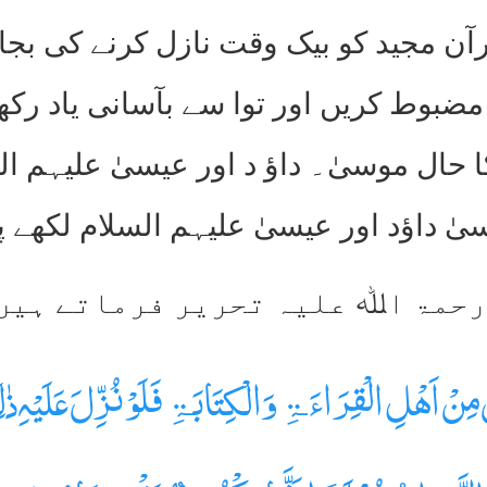
ن مجید کو بیک وقت نازل کرنے کی بجائے 
ضبوط کریں اور توا سے بآسانی یاد ر
حال موسیٰ۔ داؤ د اور عیسیٰ علیہم ال
سیٰ داؤد اور عیسیٰ علیہم السلام لکھے 
ْ مِنْ اَھْلِ الْقِرَاءَ ۃِ وَالْکِتَابَۃِ فَلَوْ نُزِّلَ عَلَیْہِ ذ