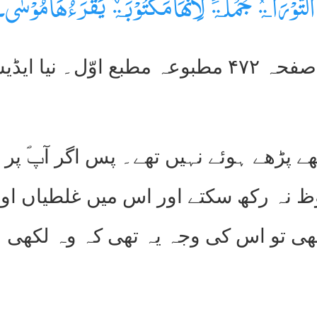
ِ التَّوْرَاۃُ جُمْلَۃً لِاَنَّھَا مَکْتُوْبَۃٌ یَقْرَءُ ھَا مُوْسٰ
 پڑھے ہوئے نہیں تھے۔ پس اگر آپؐ پر ق
ظ نہ رکھ سکتے اور اس میں غلطیاں اور 
ھی تو اس کی وجہ یہ تھی کہ وہ لکھی ل