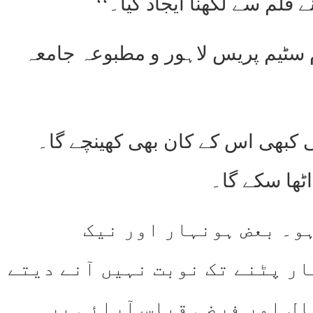
 قلم سے لکھنا ایجاد کیا۔‘‘
د ۱ صفحہ ۱ مطبوعہ رفاہ عام سٹیم پریس لاہور و مطبوعہ جامعہ
ی کبھی اس کے کان بھی کھینچے گا۔
ٹھا سکے گا۔
ہو۔ بعض ہونہار اور نیک
ار پٹنے تک نوبت نہیں آنے دیتے
ال اور فرضی قیاس آرائی پر