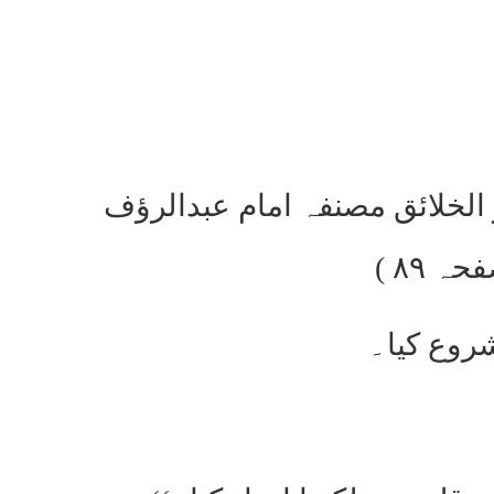
 الخلائق مصنفہ امام عبدالرؤف
روع کیا۔