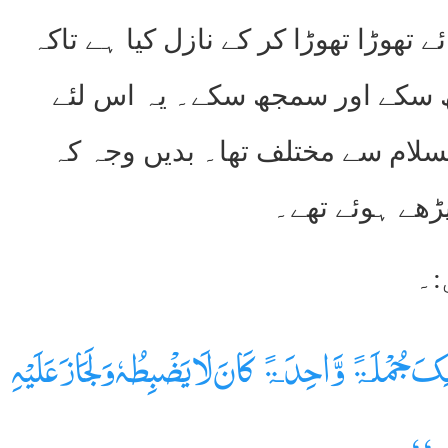
تھوڑا تھوڑا کر کے نازل کیا ہے تاکہ
کھ سکے اور سمجھ سکے۔ یہ اس لئے
سلام سے مختلف تھا۔ بدیں وجہ کہ
پڑھے ہوئے تھے۔
ٰلِکَ جُمْلَۃً وَّاحِدَۃً کَانَ لَا یَضْبِطُہٗ وَلَجَازَ عَلَیْہِ