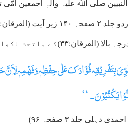
بیین صلی اﷲ علیہ وآلہٖ اجمعین امّی ت
ت (الفرقان:۳۳ )
ُقَوِّیَ بِتَفْرِیْقِہٖ فُؤَادَکَ عَلٰی حِفْظِہٖ وَفَھْمِہٖ لِاَنَّ 
نُوْا یَکْتُبُوْنَ۔ ‘‘
دہلی جلد ۳ صفحہ ۹۶)