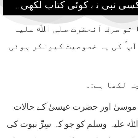
نا تو صرف آنحضرت صلی اﷲ علیہ
 آپ ؐ کی یہ خصوصیت کیونکر ہوئی
موسیٰ اور حضرت عیسیٰ ؑکے حالات
ﷲ علیہ وسلم کو جو کہ سِرِّ نبوت کی