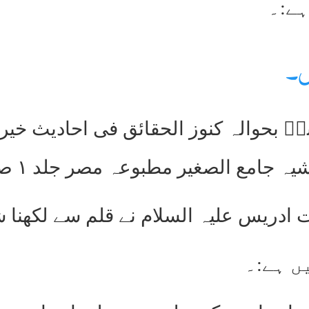
ْسُ۔
لؒ بحوالہ کنوز الحقائق فی احادیث خیر
جامع الصغیر مطبوعہ مصر جلد ۱ صفحہ ۸۹ )
دریس علیہ السلام نے قلم سے لکھنا ش