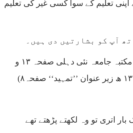
اپنی تعلیم کے سوا کسی غیر کی تعلیم
تھ آپ کو بشارتیں دی ہیں۔
(تاریخ القرآن مصنفہ حافظ محمد اسلم صاحب جے۔ راج۔پوری مکتبہ جامعہ نئی دہلی صفحہ ۱۳ و
ار اتری تو وہ لکھتے پڑھتے تھے