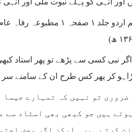
اور انہی کو پہلے نبوت ملی اور انہی نے
( سیرۃ ابن ہشام مترجم اردو جل
گر نبی کسی سے پڑھے تو پھر استاد کبھ
ڑاہو کر پھر کس طرح ان کے سامنے سر ا
 ضروری تو نہیں کہ تمہارے جیسا 
وتے ہیں جو کبھی بھی استاد سے م
زت کرتے ہیں۔ لیکن اگر محض احتم