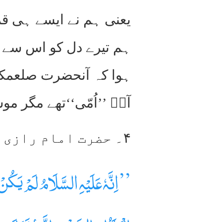
یعنی ہم نے ایسے ہی قرآ
ہم تیرے دل کو اس سے م
ہوا کہ آنحضرت صلعمکا 
آپؐ ’’اُمّی‘‘تھے مگر مو
۴۔ حضرت امام رازی رحمۃ اﷲ علیہ تحریر فرماتے ہیں:۔
’’اِنَّہٗ عَلَیْہِ السَّلَامُ لَمْ یَکُن