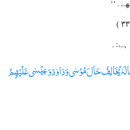
ھے۔‘‘
حَالَہٗ یُخَالِفُ حَالَ مُوْسٰی وَدَاوٗدَ وَ عِیْسٰی عَلَیْھِمُ