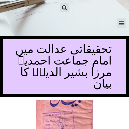
تحقیقاتی عدالت میں
امام جماعت احمدیہ
مرزا بشیر الدینؓ کا
بیان