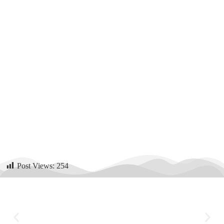
Post Views:
254