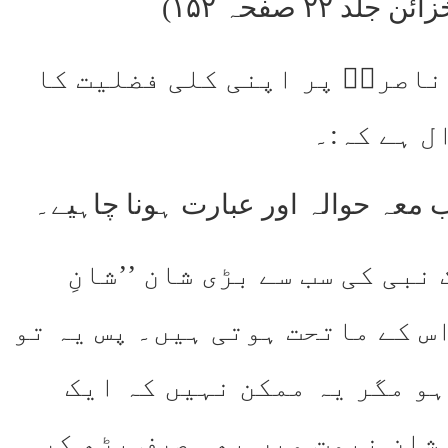
ناصریؑ پر اپنی کلی فضلیت کا
ل ہے کہ:۔
ب معہ حوالہ اور عبارت ہونا چاہیے۔
نبی کی سب سے بڑی شان ’’شانِ
س کے ماتحت ہوتی ہیں۔ پس یہ تو
ہو مگر یہ ممکن نہیں کہ ایک
 شانِ نبوت میں بھی صرف بڑھ کر