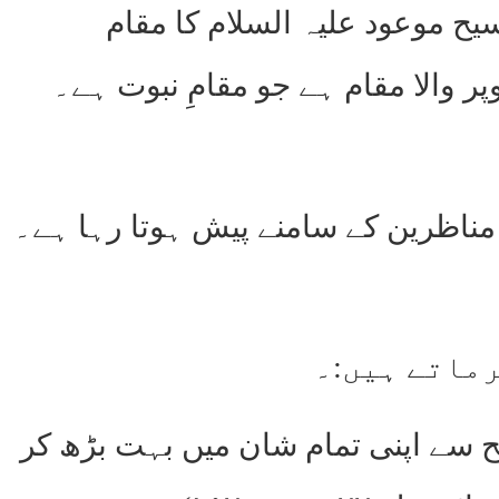
سیح موعود علیہ السلام کا مقام
 والا مقام ہے جو مقامِ نبوت ہے۔
 مناظرین کے سامنے پیش ہوتا رہا ہے۔
رماتے ہیں:۔
یح سے اپنی تمام شان میں بہت بڑھ کر