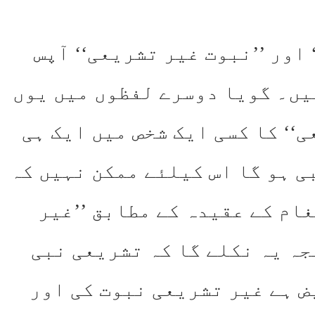
 اور ’’نبوت غیر تشریعی‘‘ آپس
یں۔ گویا دوسرے لفظوں میں یوں
ی‘‘ کا کسی ایک شخص میں ایک ہی
ی ہو گا اس کیلئے ممکن نہیں کہ
غام کے عقیدہ کے مطابق ’’غیر
جہ یہ نکلے گا کہ تشریعی نبی
 ہے غیر تشریعی نبوت کی اور