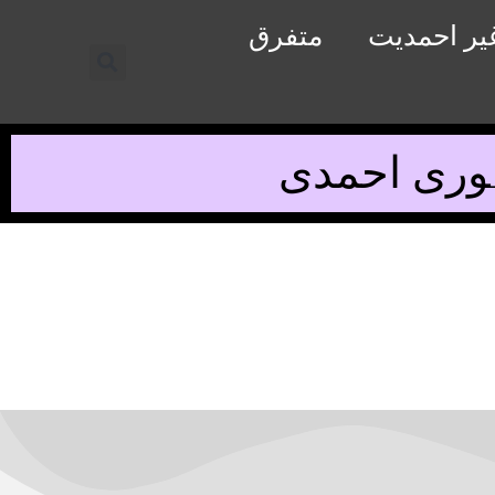
یر احمدیت
متفرق
ہوری احمدی