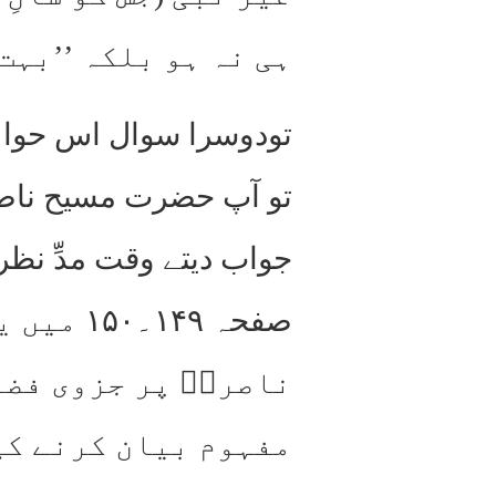
ہی نہ ہو بلکہ ’’بہت 
تودوسرا سوال اس حوالہ
تو آپ حضرت مسیح ناصری
جواب دیتے وقت مدِّ نظ
صفحہ ۴۹
ناصریؑ پر جزوی فضیل
مفہوم بیان کرنے کی