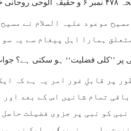
مسیح موعود علیہ السلام نے مسیح 
متعلق ہمارا اہل پیغام سے یہ سوا
نبی پر ’’کلی فضلیت‘‘ ہو سکتی ہے؟ جوا
ر پر قابلِ غور امر یہ ہے کہ ایک 
باقی تمام شانیں اس کے بعد اور ا
نبی کو نبی پر جزوی فضیلت حاصل 
 نبوت ملی ہی نہیں) وہ ایک نبی پر