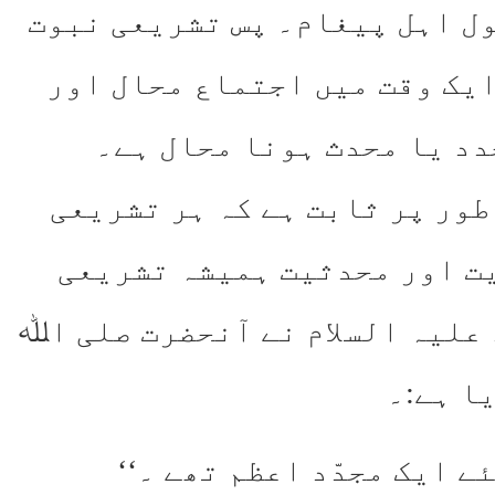
ل اہل پیغام۔ پس تشریعی نبوت
یک وقت میں اجتماع محال اور
دد یا محدث ہونا محال ہے۔
طور پر ثابت ہے کہ ہر تشریعی
یت اور محدثیت ہمیشہ تشریعی
 علیہ السلام نے آنحضرت صلی اﷲ
ا ہے:۔
 ایک مجدّد اعظم تھے ۔‘‘