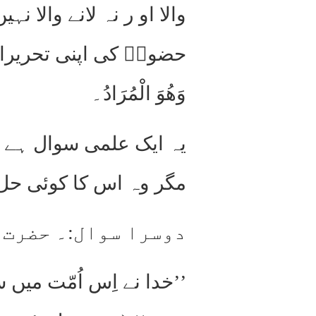
والا او ر نہ لانے والا
حضورؑ کی اپنی تحریرات
وَھُوَ الْمُرَادُ۔
یہ ایک علمی سوال ہے ج
مگر وہ اس کا کوئی حل
دوسرا سوال:۔ حضرت 
’’خدا نے اِس اُمّت میں