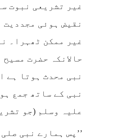
غیر تشریعی نبوت سے
نقیض ہوئی مجددیت ا
غیر ممکن ٹھہرا۔ نت
حالانکہ حضرت مسیح م
نبی محدث ہوتا ہے ا
نبی کے ساتھ جمع ہو
علیہ وسلم (جو تشری
’’پس ہمارے نبی صلی 