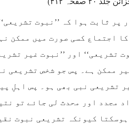
 ۲۰ صفحہ ۴۱۲)
 پر ثابت ہوا کہ ’’نبوت تشریعی‘‘
کا اجتماع کسی صورت میں ممکن نہ
ت تشریعی‘‘ اور ’’نبوت غیر تشریع
یر ممکن ہے۔ پس جو شخص تشریعی نب
ر تشریعی نبی بھی ہو۔ پس اہلِ پی
اد مجدد اور محدث لی جائے تو نتی
ہوسکتا کیونکہ تشریعی نبوت نقیض