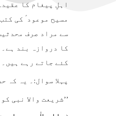
اہلِ پیغام کا عقیدہ
مسیح موعود ؑ کی کتب
سے مراد صرف محدثیت
کا دروازہ بند ہے۔ ا
کئے جاتے رہے ہیں۔
پہلا سوال:۔ یہ کہ ح
’’شریعت والا نبی کو