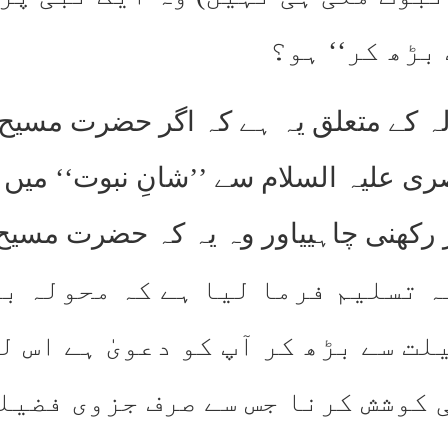
بڑھ کر‘‘ ہو؟
 کے متعلق یہ ہے کہ اگر حضرت مسیح مو
 علیہ السلام سے ’’شانِ نبوت‘‘ میں ک
ر رکھنی چاہییاور وہ یہ کہ حضرت مسیح 
۱۔۱۵۰ میں یہ تسلیم فرما لیا ہے کہ محو
ت سے بڑھ کر آپ کو دعویٰ ہے اس ل
 کوشش کرنا جس سے صرف جزوی فضیلت