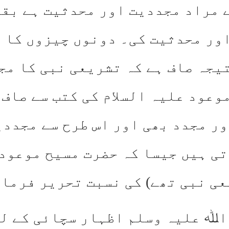
 مراد مجددیت اور محدثیت ہے بقو
ور محدثیت کی۔ دونوں چیزوں کا ا
یجہ صاف ہے کہ تشریعی نبی کا مج
وعود علیہ السلام کی کتب سے صاف 
ور مجدد بھی اور اس طرح سے مجدد
تی ہیں جیسا کہ حضرت مسیح موعود
عی نبی تھے) کی نسبت تحریر فرمای
اﷲ علیہ وسلم اظہار سچائی کے لئے