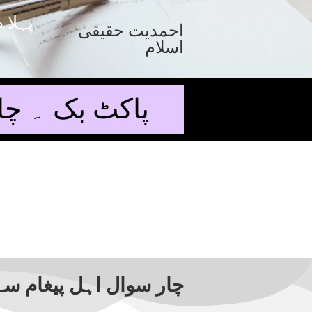
پہلا 
احمدیت حقیقی
اسلام
پاکٹ بک ۔ چا
چار سوال اہل پیغام سے