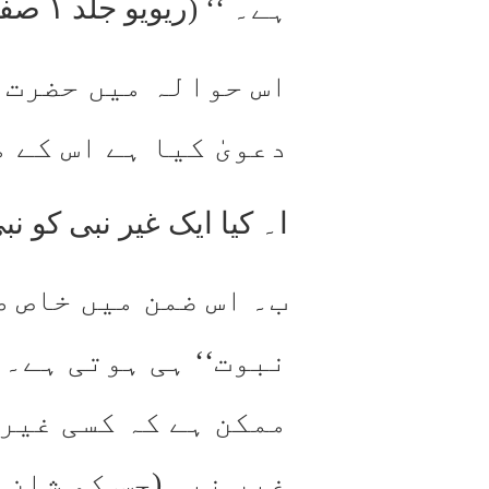
ہے۔ ‘‘ (ریویو جلد ۱ صفحہ ۴۷۸ نمبر ۶ و حقیقۃ الوحی روحانی خزائن جلد ۲۲ صفحہ ۱۵۲)
اس حوالہ میں حضرت 
دعویٰ کیا ہے اس کے 
ا۔ کیا ایک غیر نبی کو 
ب۔ اس ضمن میں خاص طو
نبوت‘‘ ہی ہوتی ہے۔ 
ممکن ہے کہ کسی غیر 
غیر نبی (جس کو شانِ