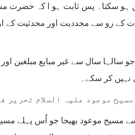
 نہیں ہو سکتا۔ پس ثابت ہو ا کہ حضرت م
 کے رو سے مجددیت اور محدثیت کے اوپر
و سالہا سال سے غیر مبایع مبلغین اور
 نہیں کر سکے۔
مسیح موعود علیہ السلام تحریر ف
 سے مسیح موعود بھیجا جو اُس پہلے مس