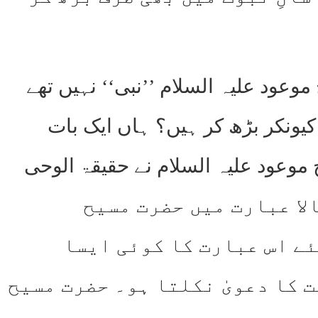
عود علیہ السلام ’’نبی‘‘ نہیں تھے
یونکر بڑھ کر ہیں؟ ہاں ایک بات
موعود علیہ السلام نے حقیقۃ الوحی
لہ بالا عبارت میں حضرت مسیح
ئے اس عبارت کا کوئی ایسا
 کا دعویٰ نکلتا ہو۔ حضرت مسیح