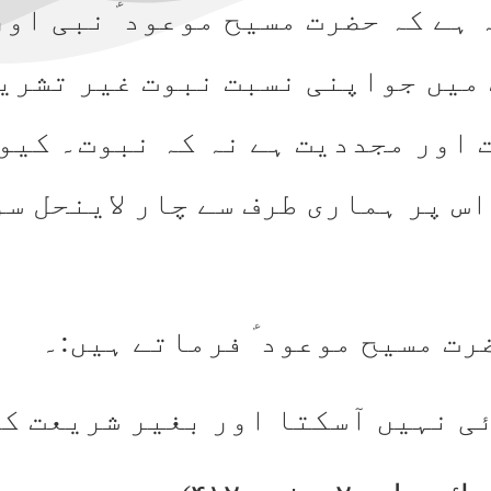
 ہے کہ حضرت مسیح موعود ؑ نبی او
 میں جواپنی نسبت نبوت غیر تشریع
 اور مجددیت ہے نہ کہ نبوت۔ کیو
س پر ہماری طرف سے چار لاینحل سو
ضرت مسیح موعود ؑ فرماتے ہیں:۔
ئی نہیں آسکتا اور بغیر شریعت کے 