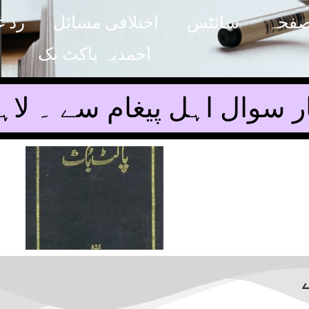
صفحہ
سائٹس
اختلافی مسائل
رد غ
احمدیہ پاکٹ بک
ر سوال اہل پیغام سے ۔ لا