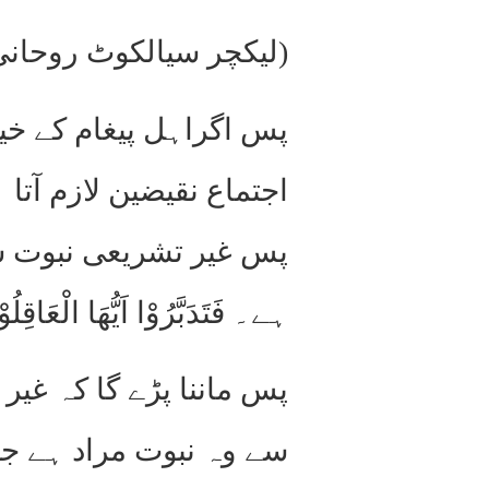
(لیکچر سیالکوٹ روحانی خزائن ج
پس اگراہل پیغام کے خی
اجتماع نقیضین لازم آت
پس غیر تشریعی نبوت سے
ہے۔ فَتَدَبَّرُوْا اَیُّھَا الْعَاقِلُ
پس ماننا پڑے گا کہ غی
سے وہ نبوت مراد ہے جو