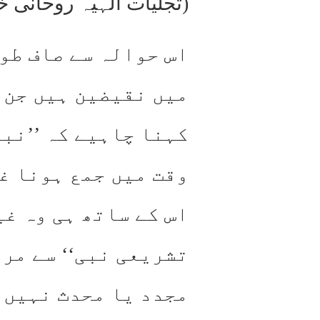
(تجلیات الٰہیہ روحانی خزائن جلد
اس حوالہ سے صاف طور
میں نقیضین ہیں جن 
کہنا چاہیے کہ ’’نبو
وقت میں جمع ہونا غ
اس کے ساتھ ہی وہ غی
تشریعی نبی‘‘ سے مر
مجدد یا محدث نہیں 