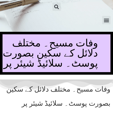
وفات مسیح۔ مختلف
دلائل کے سکین بصورت
پوسٹ۔ سلائیڈ شیئر پر
وفات مسیح۔ مختلف دلائل کے سکین
بصورت پوسٹ۔ سلائیڈ شیئر پر