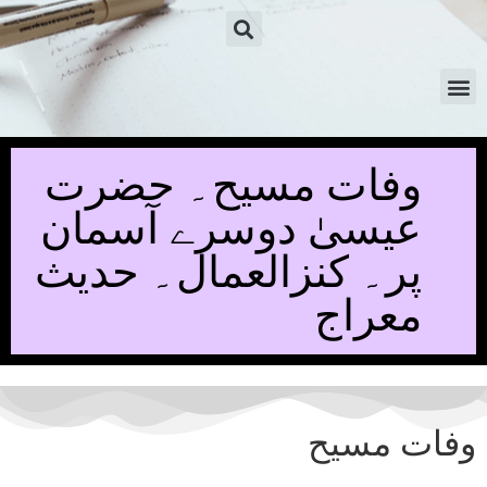
وفات مسیح۔ حضرت
عیسیٰ دوسرے آسمان
پر۔ کنزالعمال۔ حدیث
معراج
وفات مسیح