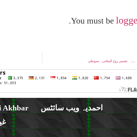
logge
You must be
 ہے ۔ تفسیر روح المعانی۔ سیوطی
احمدیہ ویب سائٹس
 Akhbar
غی