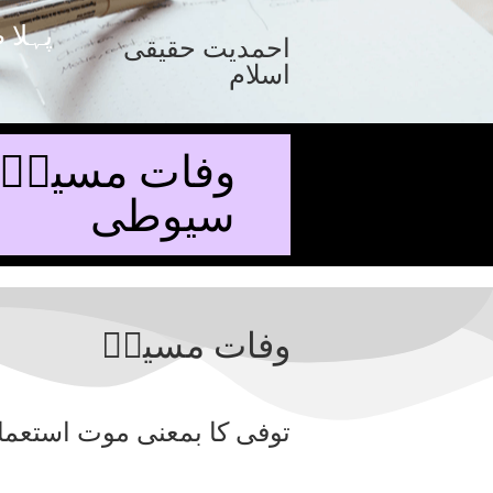
پہلا 
احمدیت حقیقی
اسلام
وفات مسیحؑ۔ 
سیوطی
وفات مسیحؑ
توفی کا بمعنی موت استعما