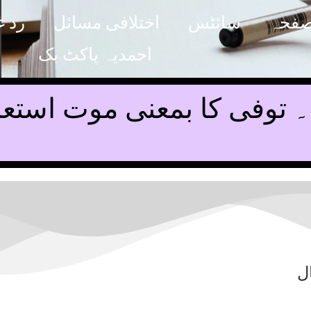
صفحہ
سائٹس
اختلافی مسائل
رد غ
احمدیہ پاکٹ بک
توفی کا بمعنی موت استعمال
ل