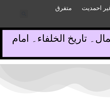
یر احمدیت
متفرق
۔ تاریخ الخلفاء۔ امام