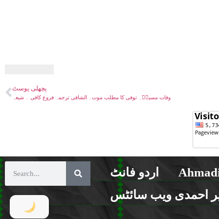
پچھلی پوسٹ
وفات مسیحؑ۔ توفی کا مطلب موت۔ الشافی ترجمہ فروع کافی ۔ شیعہ
Ahmadi
اردو فانٹ
ر احمدی ویب سائٹس