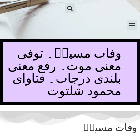
وفات مسیحؑ۔ توفی
معنی موت۔ رفع معنی
بلندی درجات۔ فتاوای
محمود شلتوت
وفات مسیحؑ