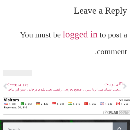
Leave a Reply
logged in
You must be
to post a
comment.
اگلی پوسٹ
پچھلی پوسٹ
وفات مسیحؑ۔ نزول کے معنی آسمان سے اترنا نہیں ۔ صحیح بخاری
وفات مسیحؑ۔ رسول اللہ ﷺ کی دعا و رفعینی یعنی بلندی درجات۔ سنن ابن ماجہ