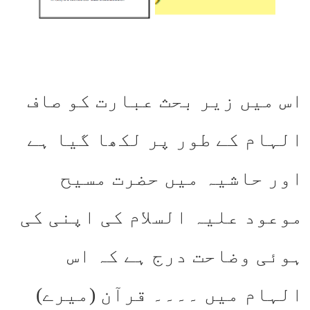
اس میں زیر بحث عبارت کو صاف
الہام کے طور پر لکھا گیا ہے
اور حاشیہ میں حضرت مسیح
موعود علیہ السلام کی اپنی کی
ہوئی وضاحت درج ہے کہ اس
الہام میں ۔۔۔۔ قرآن (میرے)