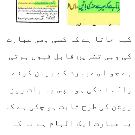
کہا جاتا ہے کہ کسی بھی عبارت
کی وہی تشریح قابل قبول ہوتی
ہے جو اس عبارت کے بیان کرنے
والے نے کی ہو۔ پس یہ بات روز
روشن کی طرح ثابت ہو چکی ہے کہ
یہ عبارت ایک الہام ہے نہ کہ