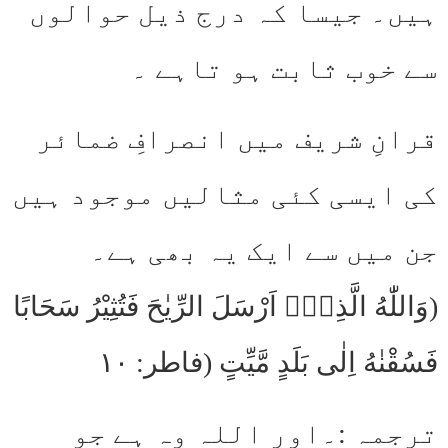
ہیں۔ جیسا کہ درج ذیل حوالوں
سے خوب ثابت ہو تاہے ۔
قرانِ شریف میں انصرافِ ضمائر
کی ایسی کئی مثالیں موجود ہیں
جن میں سے ایک یہ بھی ہے۔
(وَاللّٰهُ الَّذِىْۤ اَرْسَلَ الرِّيٰحَ فَتُثِيْرُ سَحَابًا
فَسُقْنٰهُ اِلٰى بَلَدٍ مَّيِّتٍ (فاطر: ۱۰
ترجمہ :۔اور اللہ وہ ہے جو