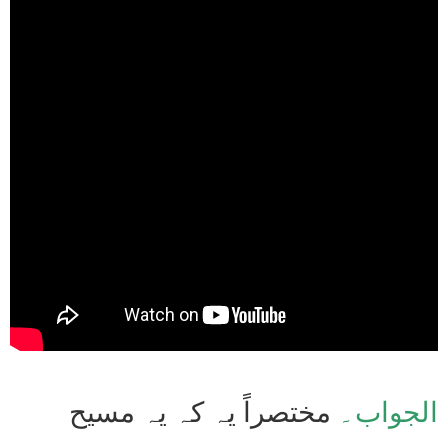
الجواب۔
مختصراً یہ کہ یہ مسیح