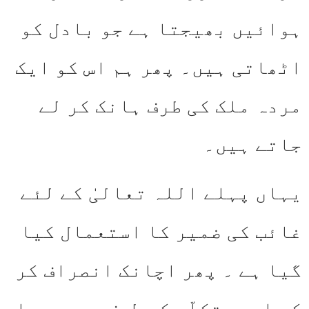
ہوائیں بھیجتا ہے جو بادل کو
اٹھاتی ہیں۔ پھر ہم اس کو ایک
مردہ ملک کی طرف ہانک کر لے
جاتے ہیں۔
یہاں پہلے اللہ تعالیٰ کے لئے
غائب کی ضمیر کا استعمال کیا
گیا ہے ۔ پھر اچانک انصراف کر
کے اسے متکلّم کی طرف پھیر دیا