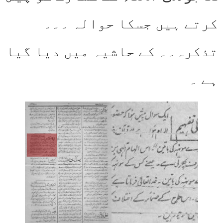
کرتے ہیں جسکا حوالہ ۔۔۔
تذکرہ۔۔ کے حاشیہ میں دیا گیا
ہے ۔