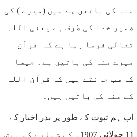
منہ کی باتیں ہے میں (میرے ) کی
ضمیر خدا کی طرف ہے یعنی اللہ
تعالیٰ فرما رہا ہے کہ قرآن
میرے منہ کی باتیں ہے۔ جیسا
کہ سب جانتے ہیں کہ قرآن اللہ
کے منہ کی باتیں ہیں۔
اب ہم ثبوت کے طور پر بدر اخبار کے
11 جولائی 1907ء کے شمارے کو پیش