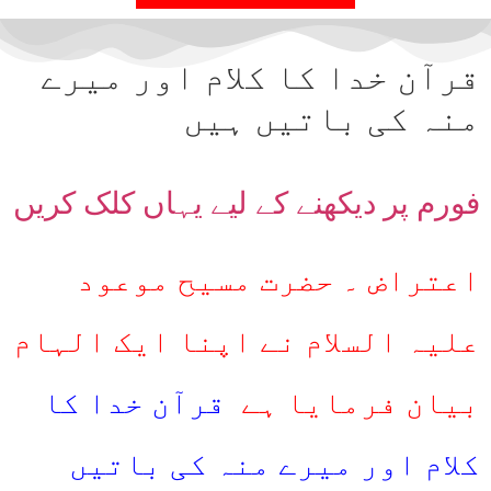
قرآن خدا کا کلام اور میرے
منہ کی باتیں ہیں
فورم پر دیکھنے کے لیے یہاں کلک کریں
اعتراض ۔ حضرت مسیح موعود
علیہ السلام نے اپنا ایک الہام
بیان فرمایا ہے
قرآن خدا کا
کلام اور میرے منہ کی باتیں