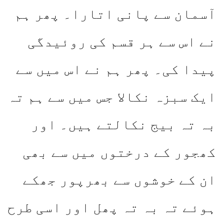
آسمان سے پانی اتارا۔ پھر ہم
نے اس سے ہر قسم کی روئیدگی
پیدا کی۔ پھر ہم نے اس میں سے
ایک سبزہ نکالا جس میں سے ہم تہ
بہ تہ بیج نکالتے ہیں۔ اور
کھجور کے درختوں میں سے بھی
ان کے خوشوں سے بھرپور جھکے
ہوئے تہ بہ تہ پھل اور اسی طرح