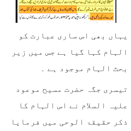
یہاں بھی اس ساری عبارت کو
الہام کہا گیا ہے جس میں زیر
بحث الہام موجود ہے ۔
تیسری جگہ حضرت مسیح موعود
علیہ السلام نے اس الہام کا
ذکر حقیقۃ الوحی میں فرمایا