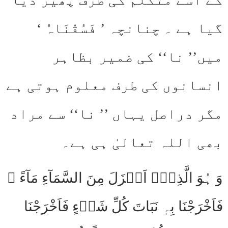
گیا ہے ۔ چنانچہ ’ فَسُقْنَاہُ ‘
میں’’ نا‘‘ کی ضمیر بظاہر
انسانوں کی طرف معلوم ہوتی ہے
مگر دراصل یہاں ’’ نا‘‘ سے مراد
بھی اللہ تعالیٰ ہی ہے۔
وَ ہُوَ الَّذِیۡۤ اَنۡزَلَ مِنَ السَّمَآءِ مَآءً ۚ
فَاَخْرَجْنَا بِہٖ نَبَاتَ کُلِّ شَیۡءٍ فَاَخْرَجْنَا