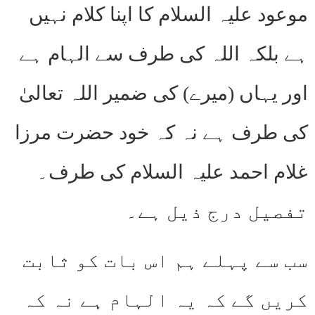
موعود علیہ السلام کا اپنا کلام نہیں
ہے بلکہ اللہ کی طرف سے الہام ہے
اور یہاں (میرے) کی ضمیر اللہ تعالیٰ
کی طرف ہے نہ کہ خود حضرت مرزا
غلام احمد علیہ السلام کی طرف۔
تفصیل درج ذیل ہے۔
سب سے پہلے ہم اس بات کو ثابت
کریں گے کہ یہ الہام ہے نہ کہ