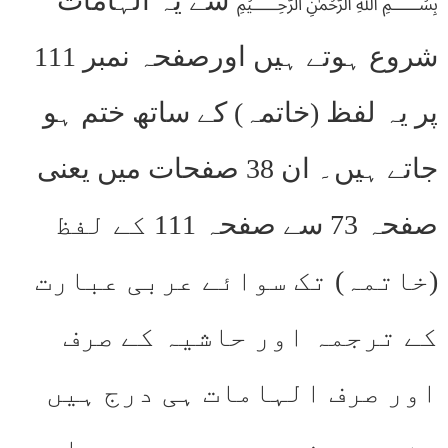
﷽ سے یہ الہامات
شروع ہوتے ہیں اورصفحہ نمبر 111
پر یہ لفظ (خاتمہ) کے ساتھ ختم ہو
جاتے ہیں۔ ان 38 صفحات میں یعنی
صفحہ 73 سے صفحہ 111 کے لفظ
(خاتمہ) تک سوائے عربی عبارت
کے ترجمہ اور حاشیہ کے صرف
اور صرف الہامات ہی درج ہیں