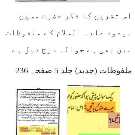
اس تشریح کا ذکر حضرت مسیح
موعود علیہ السلام کے ملفوظات
میں بھی ہے حوالہ درج ذیل ہے
ملفوظات (جدید) جلد 5 صفحہ 236