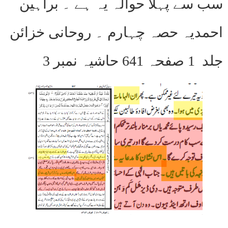
سب سے پہلا حوالہ یہ ہے ۔ براہین
احمدیہ حصہ چہارم ۔ روحانی خزائن
جلد 1 صفحہ 641 حاشیہ نمبر 3