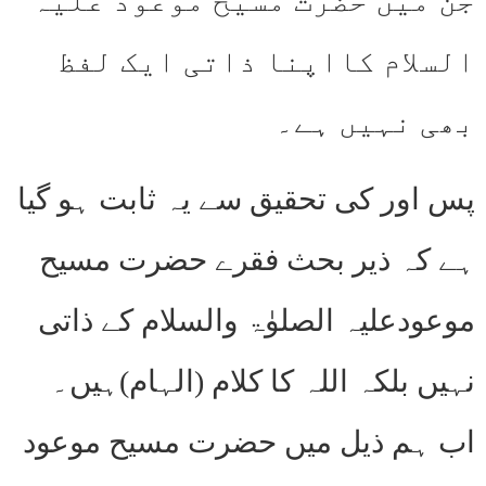
جن میں حضرت مسیح موعود علیہ
السلام کااپنا ذاتی ایک لفظ
بھی نہیں ہے۔
پس اور کی تحقیق سے یہ ثابت ہو گیا
ہے کہ ذیر بحث فقرے حضرت مسیح
موعودعلیہ الصلوٰۃ والسلام کے ذاتی
نہیں بلکہ اللہ کا کلام (الہام)ہیں۔
اب ہم ذیل میں حضرت مسیح موعود