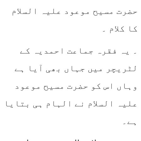
حضرت مسیح موعود علیہ السلام
کا کلام ۔
۔ یہ فقرہ جماعت احمدیہ کے
لٹریچر میں جہاں بھی آیا ہے
وہاں اس کو حضرت مسیح موعود
علیہ السلام نے الہام ہی بتایا
ہے۔