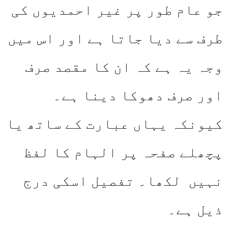
جو عام طور پر غیر احمدیوں کی
طرف سے دیا جاتا ہے اور اس میں
وجہ یہ ہے کہ ان کا مقصد صرف
اور صرف دھوکا دینا ہے۔
کیونکہ یہاں عبارت کے ساتھ یا
پچھلے صفحہ پر الہام کا لفظ
نہیں لکھا۔ تفصیل اسکی درج
ذیل ہے۔