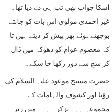
اسکا جواب بھی تب ہی دے دیا تھا۔
غیر احمدی مولوی اس بات کو جانتے
بوجھتےہوئے پھر پیش کر دیتے ہیں تا
کہ معصوم عوام کو دھوکہ میں ڈال
کر سچ سے دور رکھا جا سکے۔
حضرت مسیح موعود علیہ السلام کی
رؤیا اور کشوف والہامات کے
مجموعہ ۔۔۔ تزکرہ ۔۔۔ میں زیر