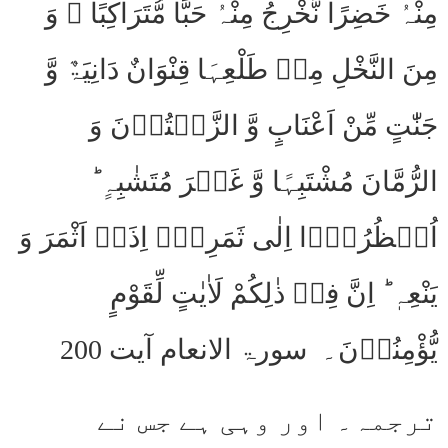
مِنْہُ خَضِرًا نُّخْرِجُ مِنْہُ حَبًّا مُّتَرَاکِبًا ۚ وَ
مِنَ النَّخْلِ مِنۡ طَلْعِہَا قِنْوَانٌ دَانِیَۃٌ وَّ
جَنّٰتٍ مِّنْ اَعْنَابٍ وَّ الزَّیۡتُوۡنَ وَ
الرُّمَّانَ مُشْتَبِہًا وَّ غَیۡرَ مُتَشٰبِہٍ ؕ
اُنۡظُرُوۡۤا اِلٰی ثَمَرِہٖۤ اِذَاۤ اَثْمَرَ وَ
یَنْعِہٖ ؕ اِنَّ فِیۡ ذٰلِکُمْ لَاٰیٰتٍ لِّقَوْمٍ
یُّؤْمِنُوۡنَ۔ سورۃ الانعام آیت 200
ترجمہ۔ اور وہی ہے جس نے