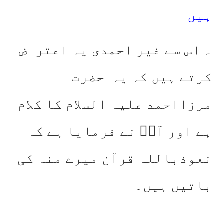
ہیں
۔ اس سے غیر احمدی یہ اعتراض
کرتے ہیں کہ یہ حضرت
مرزااحمد علیہ السلام کا کلام
ہے اور آپؑ نے فرمایا ہے کہ
نعوذباللہ قرآن میرے منہ کی
باتیں ہیں۔