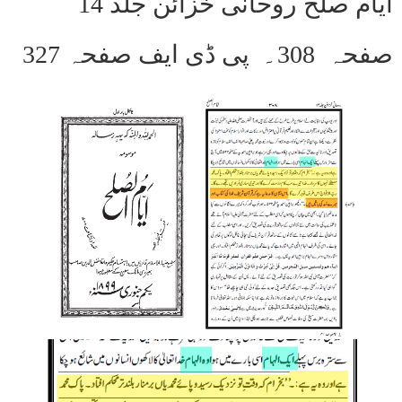
ایام صلح روحانی خزائن جلد 14
صفحہ 308۔ پی ڈی ایف صفحہ 327