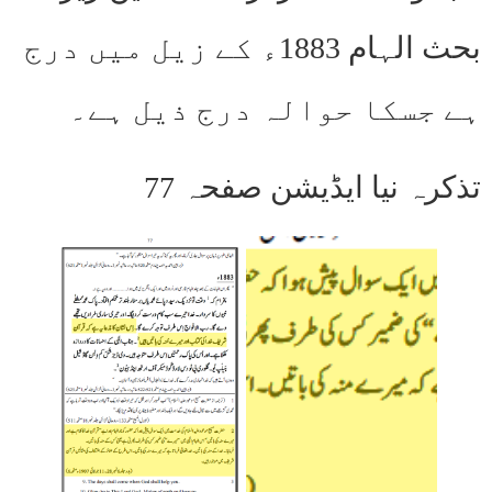
بحث الہام 1883ء کے زیل میں درج
ہے جسکا حوالہ درج ذیل ہے۔
تذکرہ نیا ایڈیشن صفحہ 77