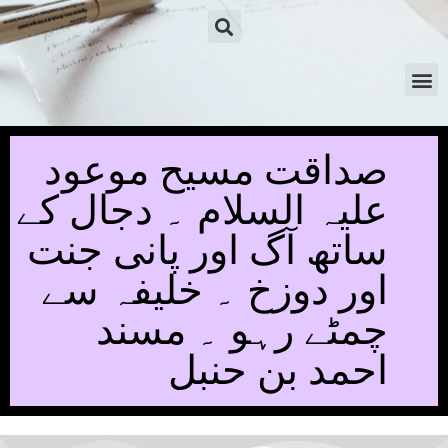
صداقت مسیح موعود
علیہ السلام ۔ دجال کے
ساتھ آگ اور پانی جنت
اور دوزخ ۔ خلیفہ سے
چمٹے رہو ۔ مسند
احمد بن حنبل