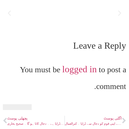
Leave a Reply
logged in
You must be
to post a
comment.
اگلی پوسٹ
پچھلی پوسٹ
صداقت مسیح موعود علیہ السلام ۔ نوحؑ کے بعد ہر نبی نے اپنی قوم کو دجال سے ڈرایا ۔ کنزالعمال
صداقت مسیح موعود علیہ السلام ۔ دجال کے ساتھ کھانے اور پانی کے پہاڑ ۔ ہر نبی نے دجال سے ڈرایا ہے ۔ دجال کانا ہو گا ۔ صحیح بخاری