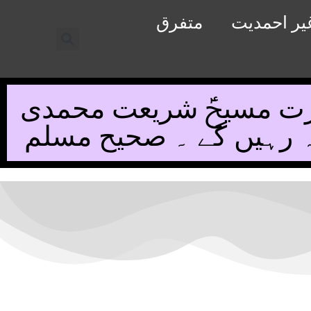
یر احمدیت
متفرق
رت مسیحؑ شریعت محمدی
نہ رہیں گے ۔ صحیح مسلم