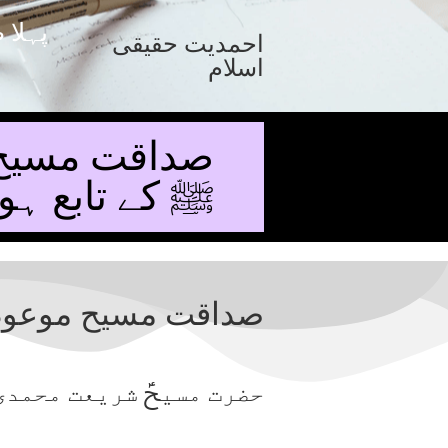
پہلا 
احمدیت حقیقی
اسلام
صداقت مسیح 
ﷺ کے تابع ہو
صداقت مسیح موعود 
حضرت مسیحؑ شریعت محمدی