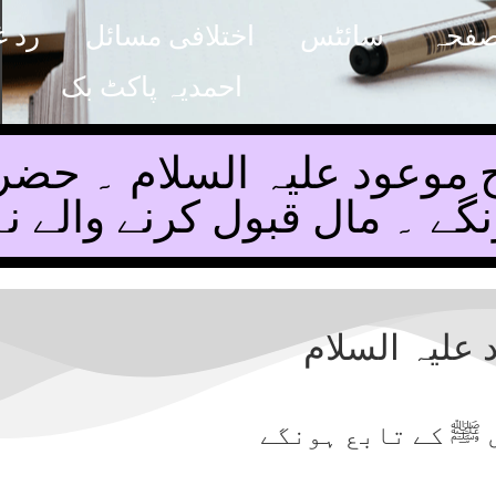
صفحہ
سائٹس
اختلافی مسائل
رد غ
احمدیہ پاکٹ بک
موعود علیہ السلام ۔ حض
نگے ۔ مال قبول کرنے والے 
علیہ السلام
 ﷺ کے تابع ہونگے