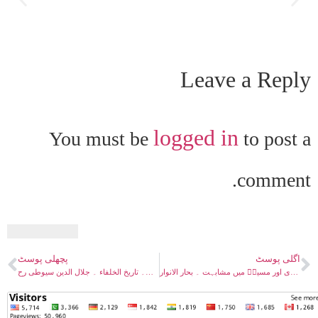
Leave a Reply
logged in
You must be
to post a
comment.
اگلی پوسٹ
پچھلی پوسٹ
صداقت مسیح موعود علیہ السلام ۔ امام مہدی اور مسیحؑ میں مشابہت ۔ بحار الانوار
صداقت مسیح موعود علیہ السلام ۔ و لا مھدی الا عیسی ابن مریم ۔ مسیحؑ ہی مہدی ہیں۔ تاریخ الخلفاء ۔ جلال الدین سیوطی رح