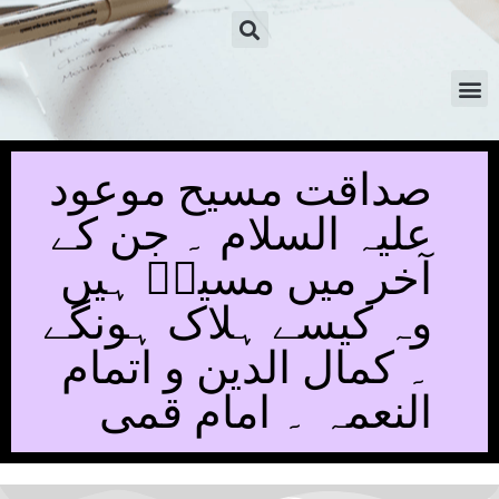
صداقت مسیح موعود
علیہ السلام ۔ جن کے
آخر میں مسیحؑ ہیں
وہ کیسے ہلاک ہونگے
۔ کمال الدین و اتمام
النعمہ ۔ امام قمی