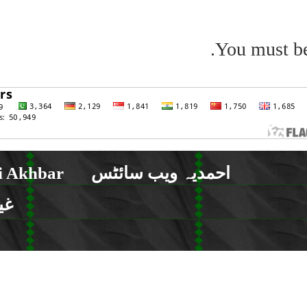
You must b
احمدیہ ویب سائٹس
 Akhbar
غی