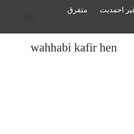
یر احمدیت
متفرق
wahhabi kafir hen