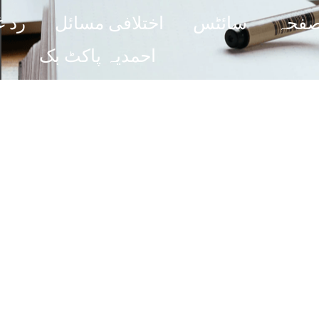
صفحہ
سائٹس
اختلافی مسائل
رد غ
احمدیہ پاکٹ بک