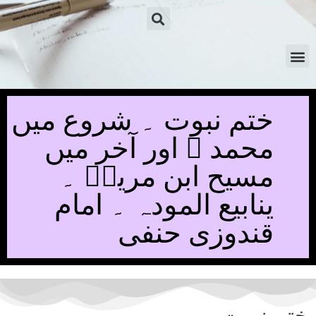
ختم نبوت ۔ شروع میں
محمد ﷺ اور آخر میں
مسیح ابن مریمؑ ۔
ینابیع المودہ ۔ امام
قندوزی حنفی