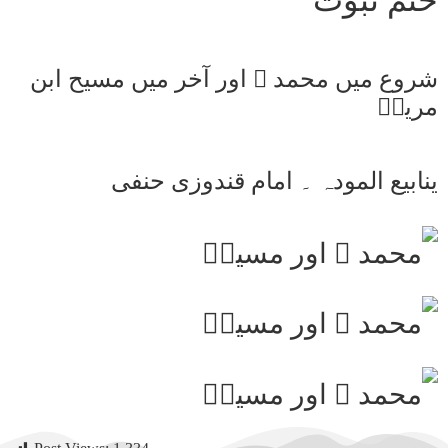
ختم نبوت
شروع میں محمد ﷺ اور آخر میں مسیح ابن
مریمؑ
ینابیع المودہ ۔ امام قندوزی حنفی