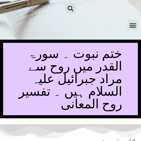
ختم نبوت ۔ سورۃ
القدر میں روح سے
مراد جبرائیل علیہ
السلام ہیں ۔ تفسیر
روح المعانی