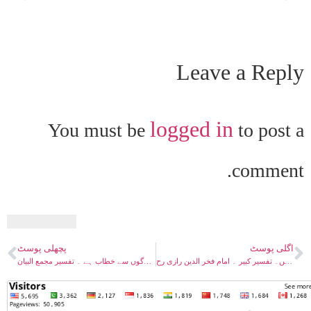
Leave a Reply
logged in
You must be
to post a
comment.
اگلی پوسٹ
پچھلی پوسٹ
ختم نبوت ۔ الہامات و مکاشفات فرشتے اب بھی کرتے ہیں۔ تفسیر کبیر ۔ امام فخر الدین رازی رح
ختم نبوت ۔ یا بنی آدم اما یاتنکم ۔ الاعراف آیت 35 ۔ قیامت تک کے لوگوں سے خطاب ہے ۔ تفسیر مجمع البیان