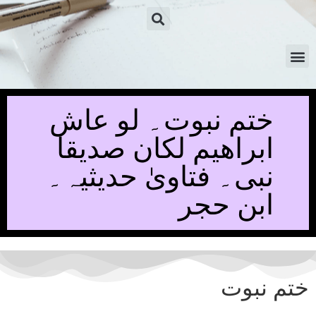
ختم نبوت۔ لو عاش
ابراھیم لکان صدیقا
نبی۔ فتاویٰ حدیثیہ۔
ابن حجر
ختم نبوت