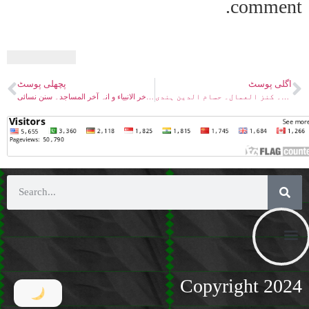
comment.
اگلی پوسٹ
پچھلی پوسٹ
ختم نبوت۔ لو عاش ابراھیم لکان نبی۔ کنز العمال۔ حسام الدین ہندی
ختم نبوت۔ انی آخر الانبیاء و انہ آخر المساجد۔ سنن نسائی
Copyright 2024