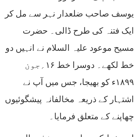
یوسف صاحب ضلعدار نہر سے مل کر
ایک فتنہ کی طرح ڈالی۔ حضرت
مسیح موعود علیہ السلام نے انہیں دو
خط لکھے۔ دوسرا خط ۱۶؍جون
۱۸۹۹ء کو بھیجا، جس میں آپ نے
اشتہار کے ذریعہ مخالفانہ پیشگوئیوں
چھاپنے کے متعلق فرمایا۔