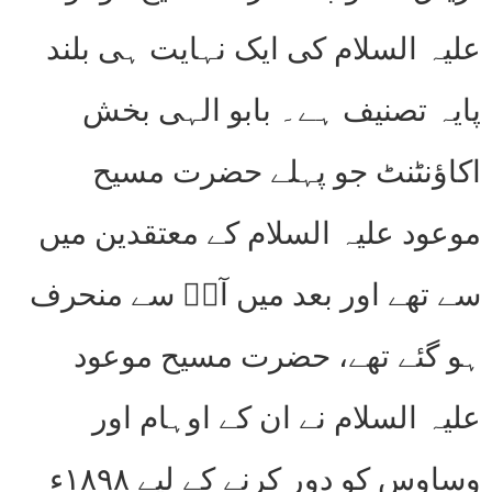
علیہ السلام کی ایک نہایت ہی بلند
پایہ تصنیف ہے۔ بابو الہی بخش
اکاؤنٹنٹ جو پہلے حضرت مسیح
موعود علیہ السلام کے معتقدین میں
سے تھے اور بعد میں آپؑ سے منحرف
ہو گئے تھے، حضرت مسیح موعود
علیہ السلام نے ان کے اوہام اور
وساوس کو دور کرنے کے لیے ۱۸۹۸ء