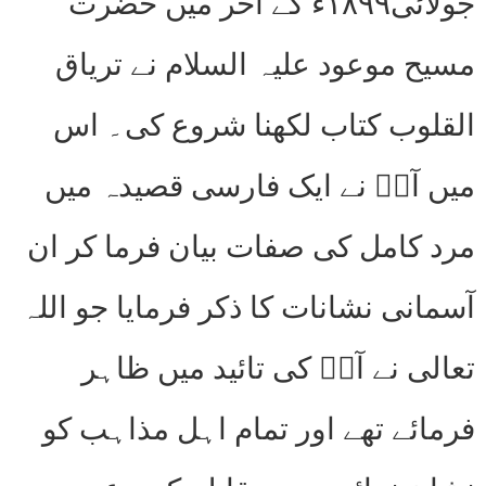
جولائی۱۸۹۹ء کے آخر میں حضرت
مسیح موعود علیہ السلام نے تریاق
القلوب کتاب لکھنا شروع کی۔ اس
میں آپؑ نے ایک فارسی قصیدہ میں
مرد کامل کی صفات بیان فرما کر ان
آسمانی نشانات کا ذکر فرمایا جو اللہ
تعالی نے آپؑ کی تائید میں ظاہر
فرمائے تھے اور تمام اہل مذاہب کو