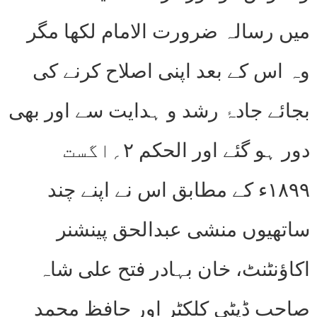
میں رسالہ ضرورت الامام لکھا مگر
وہ اس کے بعد اپنی اصلاح کرنے کی
بجائے جادۂ رشد و ہدایت سے اور بھی
دور ہو گئے اور الحکم ۲؍اگست
۱۸۹۹ء کے مطابق اس نے اپنے چند
ساتھیوں منشی عبدالحق پینشنر
اکاؤنٹنٹ، خان بہادر فتح علی شاہ
صاحب ڈپٹی کلکٹر اور حافظ محمد