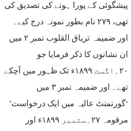
پیشگوئی کے پورا ہونے کی تصدیق کی
تھی، ۲۷۹ نام بطور نمونہ درج کیے۔
اور ضمیمہ تریاق القلوب نمبر ۲ میں
ان نشانوں کا ذکر فرمایا جو
۲۰؍اگست ۱۸۹۹ء تک ظہور میں آچکے
تھے۔ اور ضمیمہ نمبر ۳ میں
‘گورنمنٹ عالیہ میں ایک درخواست’
مرقومہ ۲۷؍ستمبر ۱۸۹۹ء اور