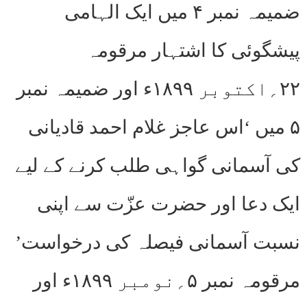
ضمیمہ نمبر ۴ میں ایک الہامی
پیشگوئی کا اشتہار مرقومہ
۲۲؍اکتوبر ۱۸۹۹ء اور ضمیمہ نمبر
۵ میں ‘اس عاجز غلام احمد قادیانی
کی آسمانی گواہی طلب کرنے کے لیے
ایک دعا اور حضرت عزّت سے اپنی
نسبت آسمانی فیصلہ کی درخواست’
مرقومہ نمبر ۵؍نومبر ۱۸۹۹ء اور