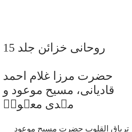
روحانی خزائن جلد 15
حضرت مرزا غلام احمد
قادیانی، مسیح موعود و
مہدی معہودؑ
تریاق القلوب حضرت مسیح موعود