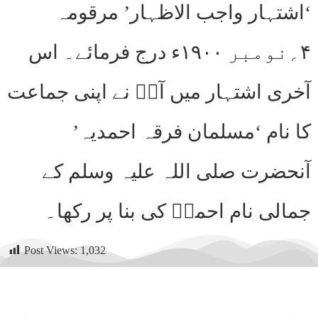
‘اشتہار واجب الاظہار’ مرقومہ
۴؍نومبر ۱۹۰۰ء درج فرمائے۔ اس
آخری اشتہار میں آپؑ نے اپنی جماعت
کا نام ‘مسلمان فرقہ احمدیہ’
آنحضرت صلی اللہ علیہ وسلم کے
جمالی نام احمدؐ کی بنا پر رکھا۔
Post Views:
1,032