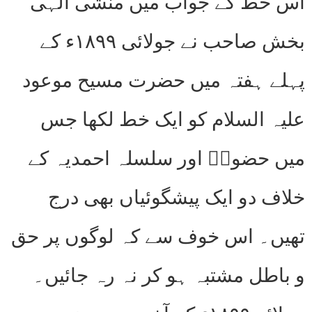
اس خط کے جواب میں منشی الہی
بخش صاحب نے جولائی ۱۸۹۹ء کے
پہلے ہفتہ میں حضرت مسیح موعود
علیہ السلام کو ایک خط لکھا جس
میں حضورؑ اور سلسلہ احمدیہ کے
خلاف دو ایک پیشگوئیاں بھی درج
تھیں۔ اس خوف سے کہ لوگوں پر حق
و باطل مشتبہ ہو کر نہ رہ جائیں۔