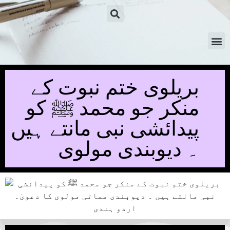
بریلوی ختم نبوت کے
منکر جو محمد ﷺ کو
پیدائشی نبی مانتے ہیں
۔ دیوبندی مولوی