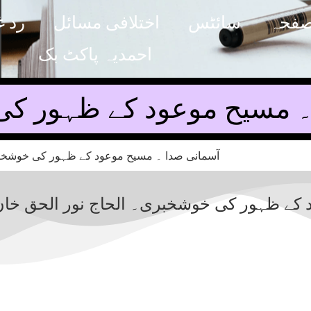
صفحہ
سائٹس
اختلافی مسائل
رد غ
احمدیہ پاکٹ بک
 ۔ مسیح موعود کے ظہور ک
 کے ظہور کی خوشخبری۔ الحاج نور الحق خان