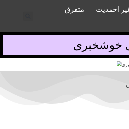
یر احمدیت
متفرق
ی خوشخبری