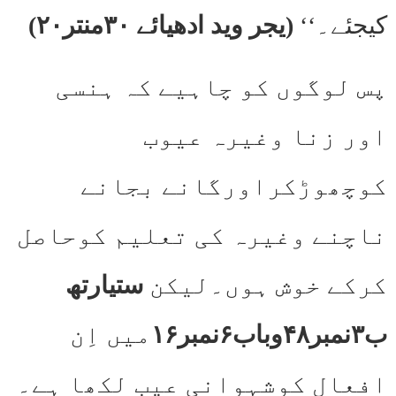
کیجئے۔‘‘
(یجر وید ادھیائے ۳۰منتر۲۰)
پس لوگوں کو چاہیے کہ ہنسی
اور زنا وغیرہ عیوب
کوچھوڑکراورگانے بجانے
ناچنے وغیرہ کی تعلیم کوحاصل
کرکے خوش ہوں۔لیکن
ستیارتھ
ب۳نمبر۴۸وباب۶نمبر۱۶
میں اِن
افعال کوشہوانی عیب لکھا ہے۔