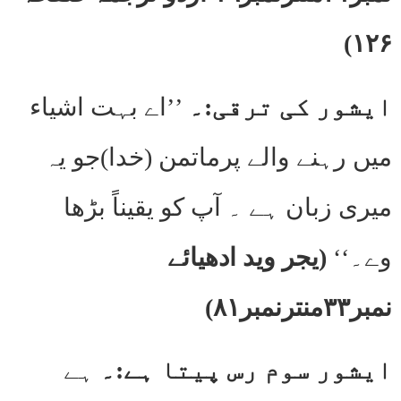
۱۲۶)
ایشور کی ترقی:۔
’’اے بہت اشیاء
میں رہنے والے پرماتمن (خدا)جو یہ
میری زبان ہے ۔ آپ کو یقیناً بڑھا
وے۔‘‘
(یجر وید ادھیائے
نمبر۳۳منترنمبر۸۱)
ایشور سوم رس پیتا ہے:۔
ہے