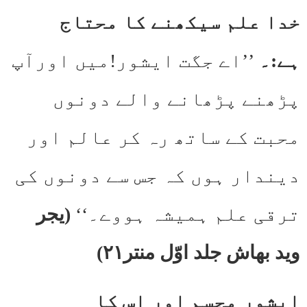
خدا علم سیکھنے کا محتاج
ہے:۔
’’اے جگت ایشور!میں اورآپ
پڑھنے پڑھانے والے دونوں
محبت کے ساتھ رہ کر عالم اور
دیندار ہوں کہ جس سے دونوں کی
ترقی علم ہمیشہ ہووے۔‘‘
(یجر
وید بھاش جلد اوّل منتر۲۱)
ایشور مجسم اور اس کا