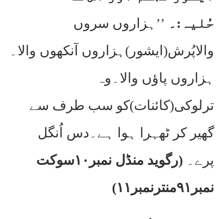
حُلیہ:۔
’’ہزاروں سروں
والاپُرش(ایشور)ہزاروں آنکھوں والا۔
ہزاروں پاؤں والا۔وہ
ترلوکی(کائنات)کو سب طرف سے
گھیر کر ٹھہرا ہوا ہے۔دس اُنگل
پرے۔
(رگوید منڈل نمبر۱۰سوکت
نمبر۹۱منترنمبر۱۱)