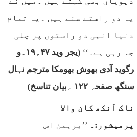
دیویاں بھی کہتے ہیں ۔میں نے
یہ دو راستے سنے ہیں ۔یہ تمام
دنیا انہی دو راستوں پر چلی
جا رہی ہے۔‘‘
(یجر وید ۴۷؍۱۹۔و
رگوید آدی بھوش بھومکا مترجم نہال
سنگھ صفحہ ۱۲۲ ۔بیان تناسخ)
ناک آنکھ کان والا
پرمیشور:۔
’’برہمن اس