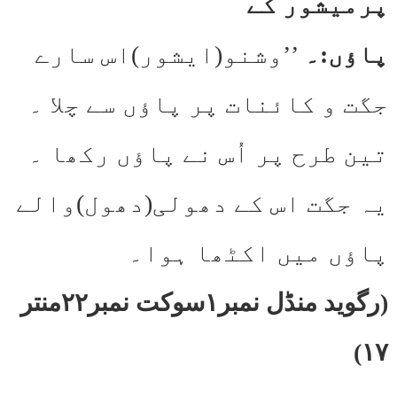
پرمیشور کے
پاؤں:۔
’’وشنو(ایشور)اس سارے
جگت و کائنات پر پاؤں سے چلا ۔
تین طرح پر اُس نے پاؤں رکھا ۔
یہ جگت اس کے دھولی(دھول)والے
پاؤں میں اکٹھا ہوا۔
(رگوید منڈل نمبر۱سوکت نمبر۲۲منتر
۱۷)