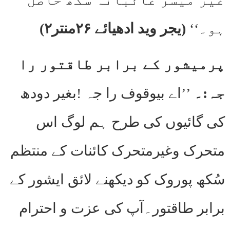
ہو۔‘‘
(یجر وید ادھیائے ۲۶منتر۲)
پرمیشور کے برابر طاقتور را
جہ:۔
’’اے بیوقوف را جہ !بغیر دودھ
کی گائیوں کی طرح ہم لوگ اس
متحرک وغیرمتحرک کائنات کے منتظم
سُکھ پوروک کو دیکھنے لائق ایشور کے
برابر طاقتور۔آپ کی عزت و احترام