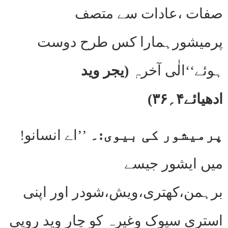
صفات ،عادات سے متصف
پرمیشورہمارا کس طرح دوست
ہوئے‘‘الٰی آخرہٖ
(یجر وید
ادھیائے۴؍۳۶)
پرمیشور کی بیوی:۔
’’اے انسانو!
میں ایشور جیسے
برہمن،کھتری،ویش،شودر اور اپنی
استری سیوک وغیرہ کو چار وید روپی