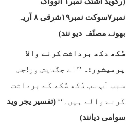
(رگوید اشٹک نمبر۱ انوواک
نمبر۷سوکت نمبر۱۹شرقی ۸ آریہ
بھونے مصنّفہ دیو نند)
سُکھ دکھ برداشت کرنے والا
پرمیشور:۔
’’اے جگدیش ور!جس
سبب آپ سب دُکھ سُکھ کے برداشت
کرنے والے ہیں۔‘‘
(تفسیر یجر وید
سوامی دیانند)