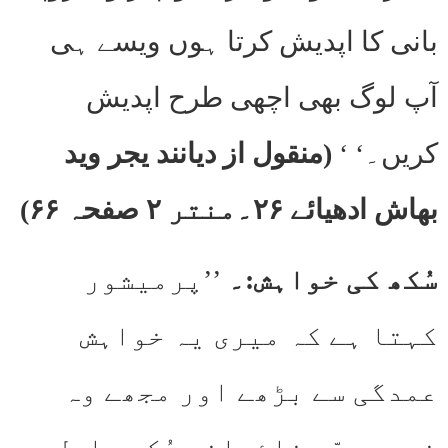
بانی کا اپدیش کرتا ہوں ویسے ہی
آپ لوگ بھی اچھی طرح اپدیش
کریں۔‘ ‘
(منقول از دیانند یجر وید
بھاش ادھیائے ۲۶۔منتر ۲ صفحہ ۶۶)
سُکھ کی خواہش:۔
’’پرمیشور
کہتا ہے کہ میری یہ خواہش
عمدگی سے بڑھے اور مجھے وہ
غیر میسّر غائبانہ سُکھ حاصل