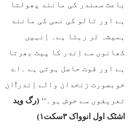
باعث سمندر کی مانند پھولتا
ہے اور تالو کی نمی کی مانند
ہمیشہ تر رہتا ہے۔ اِنہیں
کھانوں سے اِندر کا پیٹ بھرتا
ہے اور قوت حاصل ہوتی ہے ۔اے
خوبصورت زنخدان والے اِندر!ان
تعریفوں سے خوش ہو۔‘‘
(رگ وید
اشٹک اول انوواک ۳سکت۱)