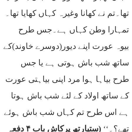
تھا۔تم نے کھانا وغیرہ کہاں کھایا تھا۔
تمہارا وطن کہاں ہے۔جس طرح
بیوہ عورت اپنے دیور(دوسرے خاوند)کے
ساتھ شب باش ہوتی ہے یا جس
طرح بیاہا ہوا مرد اپنی بیاہتی عورت
کے ساتھ اولاد کے لئے شب باش ہوتا
ہے اس طرح تم کہاں شب باش ہوئے
تھے؟۔‘‘
(ستیارتھ پرکاش باب ۴ دفعہ