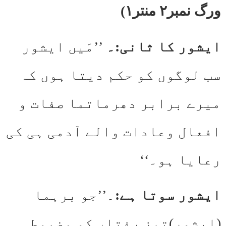
ورگ نمبر۲ منتر۱)
ایشور کا ثانی:۔
’’مَیں ایشور
سب لوگوں کو حکم دیتا ہوں کہ
میرے برابر دھرماتما صفات و
افعال وعادات والے آدمی ہی کی
رعایا ہو۔‘‘
ایشور سوتا ہے:
۔’’جو برہما
(ایشور)تیز رفتار کو مضبوط