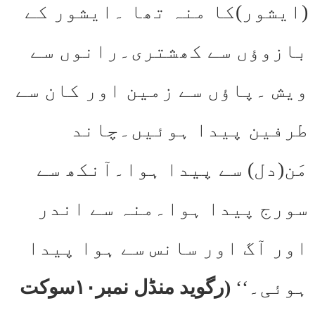
(ایشور)کا منہ تھا ۔ایشور کے
بازوؤں سے کھشتری۔رانوں سے
ویش ۔پاؤں سے زمین اور کان سے
طرفین پیدا ہوئیں۔چاند
مَن(دل) سے پیدا ہوا۔آنکھ سے
سورج پیدا ہوا۔منہ سے اندر
اور آگ اور سانس سے ہوا پیدا
ہوئی۔‘‘
(رگوید منڈل نمبر۱۰سوکت