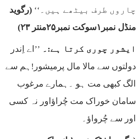
چاروں طرف بیٹھے ہیں۔‘‘
(رگوید
منڈل نمبر۱سوکت نمبر۲۵منتر ۲۳)
ایشور چوری کرتا ہے:۔
’’اے اِندر
دولتوں سے مالا مال پرمیشور!ہم سے
الگ کبھی مت ہو ۔ہمارے مرغوب
سامان خوراک مت چُراؤاور نہ کسی
اور سے چُرواؤ۔