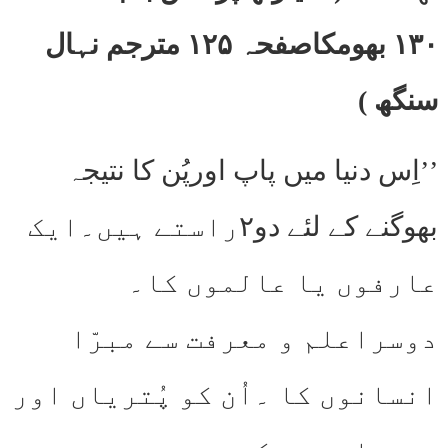
۱۳۰ بھومکاصفحہ ۱۲۵ مترجم نہال
سنگھ )
’’اِس دنیا میں پاپ اورپُن کا نتیجہ
بھوگنے کے لئے دو۲راستے ہیں۔ایک
عارفوں یا عالموں کا۔
دوسراعلم و معرفت سے مبرّا
انسانوں کا ۔اُن کو پُتریاں اور