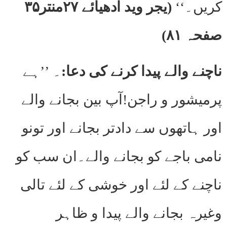
کریں۔‘‘
(یجر وید ادھیائے ۲۷منتر۳۵
صفحہ ۸۱)
ناچنے والے پیدا کرنے کی دعا:
۔ ’’ہے
پرمیشور و راجن!آپ بین بجانے والے
اور ہاتھوں سے دادتر بجانے اور تونو
نامی باجے کو بجانے والے۔ان سب کو
ناچنے کے لئے اور خوشی کے لئے تالی
وغیرہ بجانے والے پیدا و ظاہر