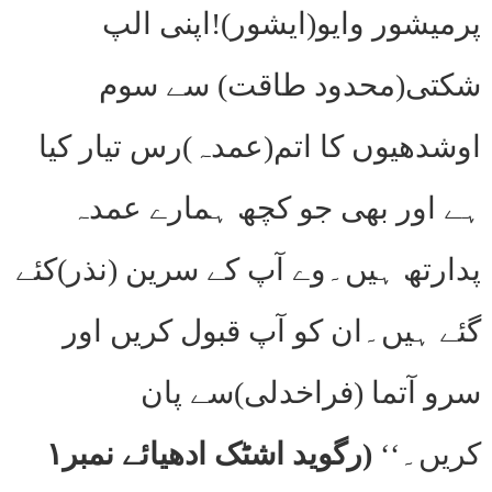
پرمیشور وایو(ایشور)!اپنی الپ
شکتی(محدود طاقت) سے سوم
اوشدھیوں کا اتم(عمدہ)رس تیار کیا
ہے اور بھی جو کچھ ہمارے عمدہ
پدارتھ ہیں۔وے آپ کے سرین (نذر)کئے
گئے ہیں۔ان کو آپ قبول کریں اور
سرو آتما (فراخدلی)سے پان
کریں۔‘‘
(رگوید اشٹک ادھیائے نمبر۱