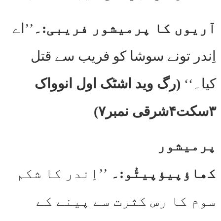
آریوں کا پرمیشور فریبی:۔
’’اے
اِندر تونے سوشا کو فریب سے قتل
کیا۔‘‘
(رگ وید اشٹک اول انوواک
۳سکت۴شرقی نمبر۷)
پرمیشور
کھاؤپیؤپیٹُو:۔
’’اِندر کا شکم
سوم کا رس کثرت سے پینے کے