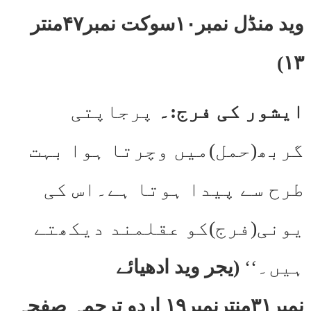
وید منڈل نمبر۱۰سوکت نمبر۴۷منتر
۱۳)
ایشور کی فرج:۔
پرجاپتی
گربھ(حمل)میں وچرتا ہوا بہت
طرح سے پیدا ہوتا ہے۔اس کی
یونی(فرج)کو عقلمند دیکھتے
ہیں۔‘‘
(یجر وید ادھیائے
نمبر۳۱منترنمبر۱۹ اردو ترجمہ صفحہ