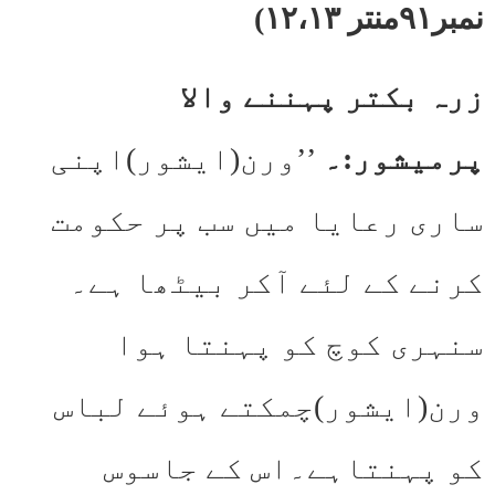
نمبر۹۱منتر ۱۲،۱۳)
زرہ بکتر پہننے والا
پرمیشور:۔
’’ورن(ایشور)اپنی
ساری رعایا میں سب پر حکومت
کرنے کے لئے آکر بیٹھا ہے۔
سنہری کوچ کو پہنتا ہوا
ورن(ایشور)چمکتے ہوئے لباس
کو پہنتاہے۔اس کے جاسوس