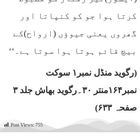
کرتا ہوا جو کو کنپاتا اور
گھروں یعنی جیوؤں (ارواح)کے
بیچ قائم ہوتا ہوا سوتا ہے۔‘‘
(رگوید منڈل نمبر۱ سوکت
نمبر۱۶۴منتر ۳۰۔رگوید بھاش جلد ۳
صفحہ ۶۳۳)
Post Views:
755