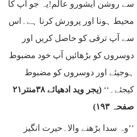
سے روشن ایشورو عالم!یہ جو آپ کا
محیط ہونا اور پرورش کرنا ہے۔اس
سے آپ ترقی کو حاصل کریں اور
دوسروں کو بڑھائیں آپ خود مضبوط
ہوجیئے اور دوسروں کو مضبوط
کیجئے۔‘‘
(یجر وید ادھیائے ۳۸منتر۲۱
صفحہ ۱۹۳)
’’وہ سدا بڑھنے والا۔حیرت انگیز