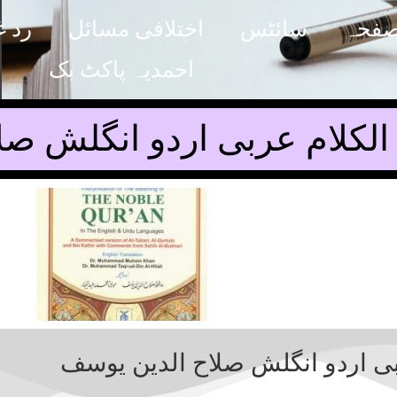
صفحہ
سائٹس
اختلافی مسائل
رد غ
احمدیہ پاکٹ بک
لکلام عربی اردو انگلش صل
ی اردو انگلش صلاح الدین یوسف