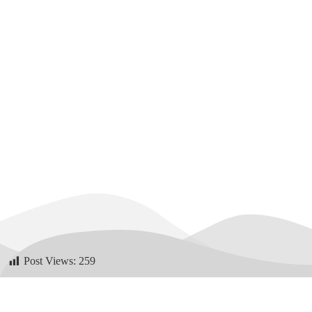
Post Views:
259