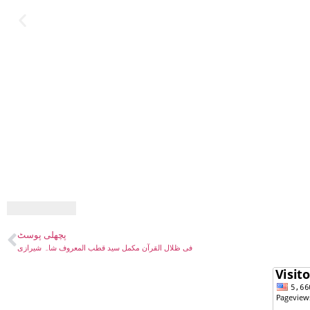
پچھلی پوسٹ
فی ظلال القرآن مکمل سید قطب المعروف شاہ شیرازی