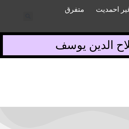
یر احمدیت
متفرق
اح الدین یوسف