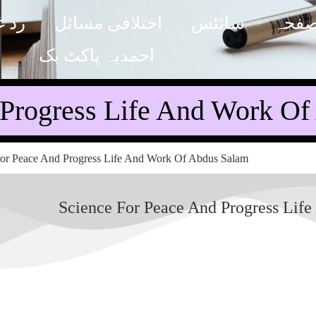
صفحہ
سائٹس
اختلافی مسائل
رد غ
احمدیہ پاکٹ بک
 Progress Life And Work O
Science For Peace And Progress Lif