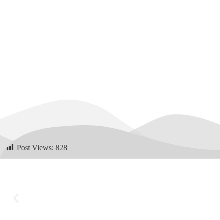
Post Views:
828