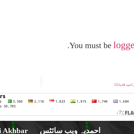
logge
You must be
حمد قادیانیؑ
احمدیہ ویب سائٹس
 Akhbar