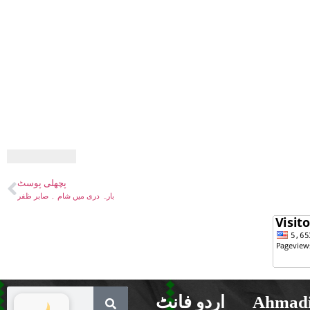
پچھلی پوسٹ
بارہ دری میں شام ۔ صابر ظفر
Ahmadi
اردو فانٹ