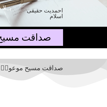
پہلا 
احمدیت حقیقی
اسلام
صداقت مسیح م
صداقت مسیح موعودؑ پر