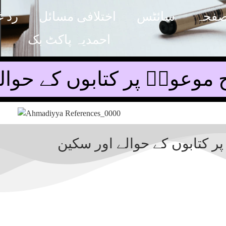
صفحہ
سائٹس
اختلافی مسائل
رد غ
احمدیہ پاکٹ بک
وعودؑ پر کتابوں کے حوال
 کتابوں کے حوالے اور سکین