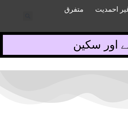
یر احمدیت
متفرق
ے اور سکین