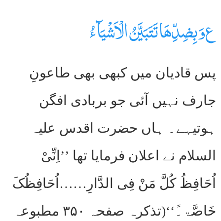
ع وَ بِضِدِّھَا تَتَبَیَّنُ الْاَشْیَآءُ
پس قادیان میں کبھی بھی طاعونِ
جارف نہیں آئی جو بربادی افگن
ہوتیہے۔ ہاں حضرت اقدس علیہ
السلام نے اعلان فرمایا تھا ’’اِنِّیْ
اُحَافِظُ کُلَّ مَنْ فِی الدَّارِ……اُحَافِظُکَ
خَاصَّۃ۔ً‘‘(تذکرہ صفحہ ۳۵۰ مطبوعہ