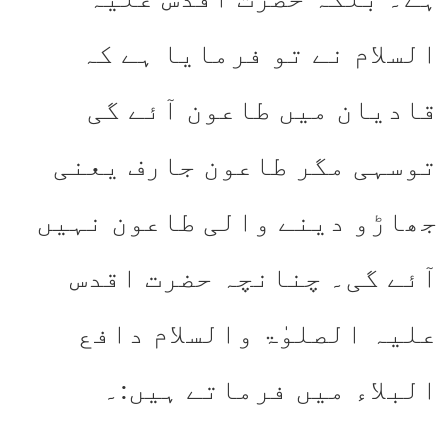
السلام نے تو فرمایا ہے کہ
قادیان میں طاعون آئے گی
توسہی مگر طاعون جارف یعنی
جھاڑو دینے والی طاعون نہیں
آئے گی۔ چنانچہ حضرت اقدس
علیہ الصلوٰۃ والسلام دافع
البلاء میں فرماتے ہیں:۔