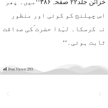
خزائن جلد۲۲ صفحہ۳۸۶‘‘میں۔ پھر
اس چیلنج کو کوئی اور منظور
نہ کرسکا۔ لہٰذا حضرت ؑکی صداقت
ثابت ہوئی۔‘‘
Post Views:
293