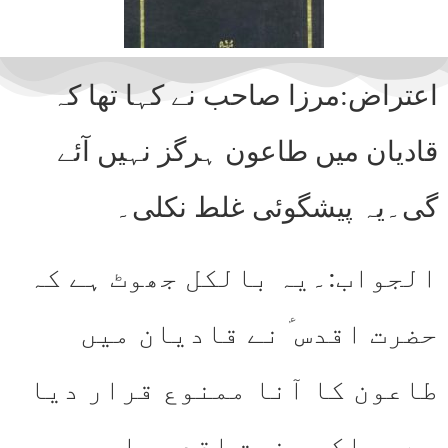
اعتراض:مرزا صاحب نے کہا تھا کہ
قادیان میں طاعون ہرگز نہیں آئے
گی۔یہ پیشگوئی غلط نکلی۔
الجواب:۔یہ بالکل جھوٹ ہے کہ
حضرت اقدس ؑ نے قادیان میں
طاعون کا آنا ممنوع قرار دیا
ہے۔ بلکہ حضرت اقدس علیہ