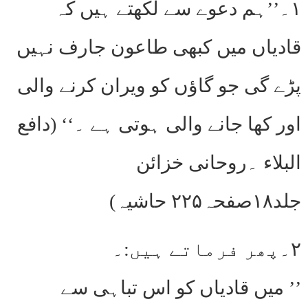
۱۔’’ہم دعوے سے لکھتے ہیں کہ
قادیاں میں کبھی طاعون جارف نہیں
پڑے گی جو گاؤں کو ویران کرنے والی
اور کھا جانے والی ہوتی ہے ۔‘‘ (دافع
البلاء ۔روحانی خزائن
جلد۱۸صفحہ۲۲۵ حاشیہ)
۲۔پھر فرماتے ہیں:۔
’’ میں قادیاں کو اس تباہی سے