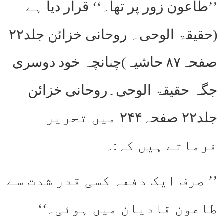
’’طاعون زور پر تھا۔‘‘ قرار دیا ہے
(حقیقۃ الوحی۔ روحانی خزائن جلد۲۲
صفحہ۸۷ حاشیہ)چنانچہ خود دوسری
جگہ حقیقۃ الوحی۔روحانی خزائن
جلد۲۲ صفحہ۲۴۴ میں تحریر
فرماتے ہیں کہ:۔
’’ صرف ایک دفعہ کسی قدر شدت سے
طاعون قادیان میں ہوئی۔‘‘