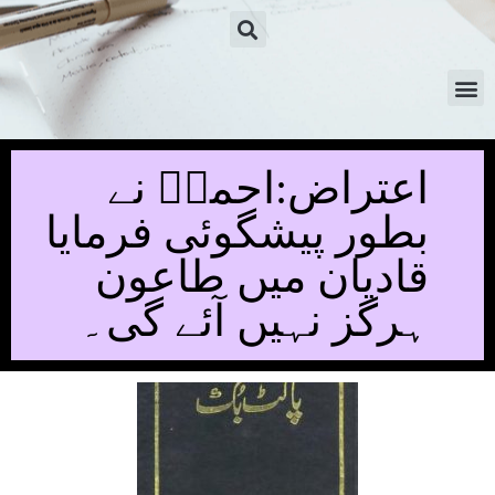
اعتراض:احمدؑ نے
بطور پیشگوئی فرمایا
قادیان میں طاعون
ہرگز نہیں آئے گی۔