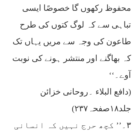
محفوظ رکھوں گا خصوصًا ایسی
تباہی سے کہ لوگ کتوں کی طرح
طاعون کی وجہ سے مریں یہاں تک
کہ بھاگنے اور منتشر ہونے کی نوبت
آوے۔‘‘
(دافع البلاء ۔روحانی خزائن
جلد۱۸صفحہ۲۳۷)
۳۔’’ کچھ حرج نہیں کہ انسانی