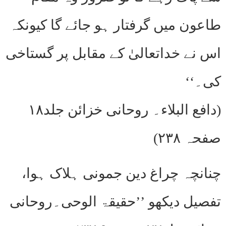
طاعون میں گرفتار ہو جائے گا کیونکہ
اس نے خداتعالیٰ کے مقابل پر گستاخی
کی۔‘‘
(دافع البلاء۔ روحانی خزائن جلد۱۸
صفحہ ۲۳۸)
چنانچہ چراغ دین جمونی ہلاک ہوا،
تفصیل دیکھو ’’حقیقۃ الوحی۔روحانی