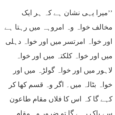
’’میرا یہی نشان ہے کہ ہر ایک
مخالف خواہ وہ امروہہ میں رہتا ہے
اور خواہ امرتسر میں اور خواہ دہلی
میں اور خواہ کلکتہ میں اور خواہ
لاہور میں اور خواہ گولڑہ میں اور
خواہ بٹالہ میں۔ اگر وہ قسم کھا کر
کہے گا کہ اس کا فلاں مقام طاعون
سے پاک رہے گا تو ضرور وہ مقام