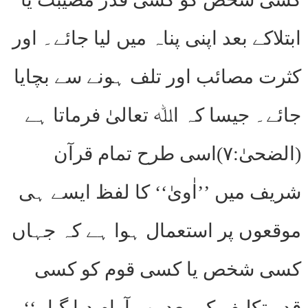
ابتلاکے بعد اپنی پناہ میں لیا جائے۔ اور
کثرت مصائب اور تلف ہونے سے بچایا
جائے۔ جیسا کہ اﷲ تعالیٰ فرماتا ہے
(الضحیٰ:۷)اسی طرح تمام قرآن
شریف میں ’’اٰویٰ‘‘ کا لفظ ایسے ہی
موقعوں پر استعمال ہوا ہے کہ جہاں
کسی شخص یا کسی قوم کو کسی
قدر تکلیف کے بعد پھر آرام دیا گیا۔‘‘