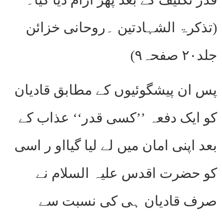
(تذکرۃ الشہادتین ۔روحانی خزائن
جلد۲۰ صفحہ۹)
پس ان پیشگوئیوں کے مطابق قادیان
کو ایک دفعہ ’’کسی قدر‘‘ عذاب کے
بعد اپنی امان میں لے لیا گیااو ر اسی
کو حضرت اقدس علیہ السلام نے
صرف قادیان ہی کی نسبت سے