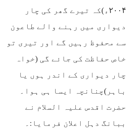
۲۰۰۴ء)کہ تیرے گھر کی چار
دیواری میں رہنے والے طاعون
سے محفوظ رہیں گے اور تیری تو
خاص حفاظت کی جائے گی (خواہ
چار دیواری کے اندر ہوں یا
باہر)چنانچہ ایسا ہی ہوا۔
حضرت اقدس علیہ السلام نے
ببانگ دہل اعلان فرمایا:۔