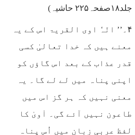
جلد۱۸صفحہ۲۲۵ حاشیہ)
۴۔’’ انّہٗ اوی القریۃ اس کے یہ
معنے ہیں کہ خدا تعالیٰ کسی
قدر عذاب کے بعد اس گاؤں کو
اپنی پناہ میں لے لے گا۔ یہ
معنی نہیں کہ ہر گز اس میں
طاعون نہیں آئے گی۔ اٰویٰ کا
لفظ عربی زبان میں اُس پناہ