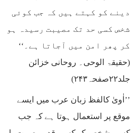
دینے کو کہتے ہیں کہ جب کوئی
شخص کسی حد تک مصیبت رسیدہ ہو
کر پھر امن میں آجاتا ہے۔‘‘
(حقیقۃ الوحی۔ روحانی خزائن
جلد۲۲صفحہ۲۴۳)
’’اٰویٰ کالفظ زبان عرب میں ایسے
موقع پر استعمال ہوتا ہے کہ جب
کسی شخص کو کسی قدر مصیبت یا