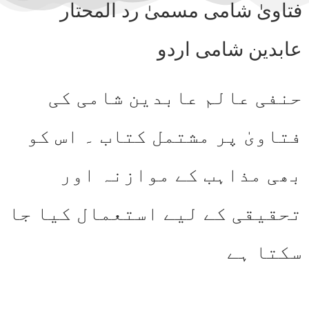
فتاویٰ شامی مسمیٰ رد المحتار
عابدین شامی اردو
حنفی عالم عابدین شامی کی
فتاویٰ پر مشتمل کتاب ۔ اس کو
بھی مذاہب کے موازنہ اور
تحقیقی کے لیے استعمال کیا جا
سکتا ہے