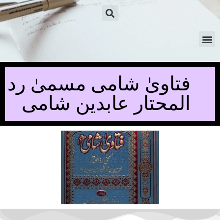
فتاویٰ شامی مسمیٰ رد
المحتار عابدین شامی