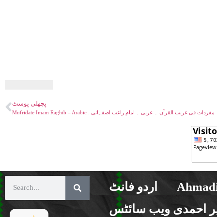
پچھلی پوسٹ
Mufridate Imam Raghib – Arabic . مفردات فی غریب القرآن ۔ عربی ۔ امام راغب اصفہانی
Ahmadi
اردو فانٹ
ر احمدی ویب سائٹس