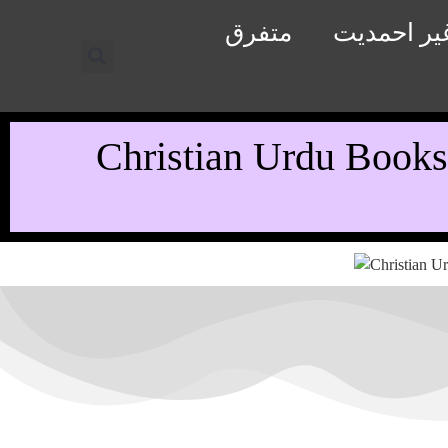
یر احمدیت
متفرق
Christian U . اردو عیسائی یا مسیحی پادریوں کی