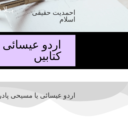
پہلا 
احمدیت حقیقی
اسلام
کتابیں
Christian Urdu Books pdf . اردو عیسائی یا م