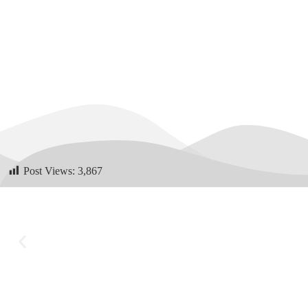
Post Views:
3,867