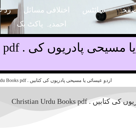
صفحہ
سائٹس
اختلافی مسائل
رد غ
احمدیہ پاکٹ بک
rdu Books pdf
سیحی پادریوں کی کتابیں