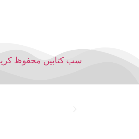
سب کتابیں محفوظ کری