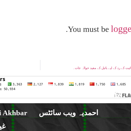
logge
You must be
احمدیہ ویب سائٹس
 Akhbar
غی