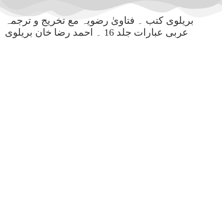
بریلوی کتب ۔ فتاویٰ رضویہ مع تخریج و ترجمہ
عربی عبارات جلد 16 ۔ احمد رضا خان بریلوی