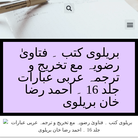
بریلوی کتب ۔ فتاویٰ
رضویہ مع تخریج و
ترجمہ عربی عبارات
جلد 16 ۔ احمد رضا
خان بریلوی