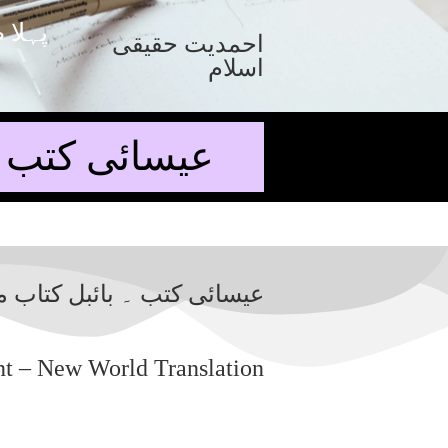
پہلا 
احمدیت حقیقی
اسلام
عیسائی کتب ۔ 
عیسائی کتب ۔ بائبل کتاب مق
t – New World Translation