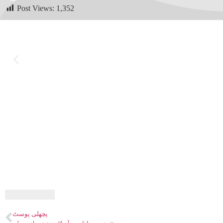
Post Views:
1,352
پچھلی پوسٹ
ختم نبوت مناظرہ ۔ آن لائن مفید مواد ۔ ویڈیو