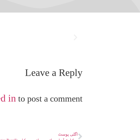
Leave a Reply
d in
to post a comment.
اگلی پوسٹ
The Bible The Quran And Science By Dr Maurice Bucaille ۔ بائبل قرآن اور سائنس ۔ ماؤریس بوکیلی