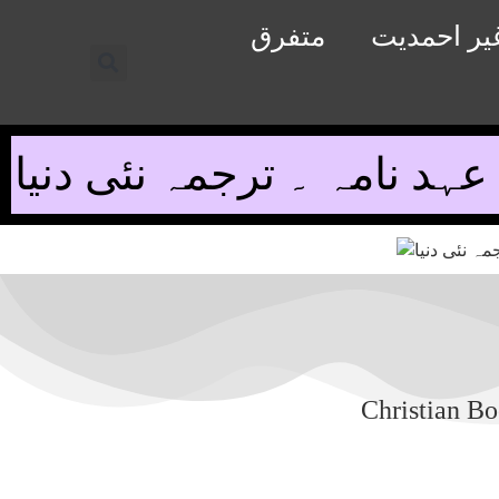
یر احمدیت
متفرق
ہد نامہ ۔ ترجمہ نئی دنیا
Christian B