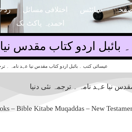
صفحہ
سائٹس
اختلافی مسائل
رد غ
احمدیہ پاکٹ بک
بائبل اردو کتاب مقدس نیا ع
دس نیا عہد نامہ ۔ ترجمہ نئی دنیا
ooks – Bible Kitabe Muqaddas – New Testamen