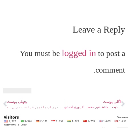
Leave a Reply
logged in
You must be
to post a
comment.
اگلی پوسٹ
پچھلی پوسٹ
اقبال اور احمدیت ۔ حافظ شیر محمد ۔ لاہوری احمدی
متفرق اعتراضات ۔ توریت کی تائید کے لیے ایک ایک وقت میں چار چار سو نبی بھی آئے جن کے آنے پر اب بائیبل شہادت دے رہی ہے