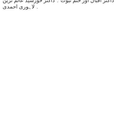
ڈاکٹر اقبال اور ختم نبوت ۔ ڈاکٹر خورشید عالم ترین
۔ لاہوری احمدی