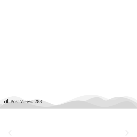
Post Views:
283