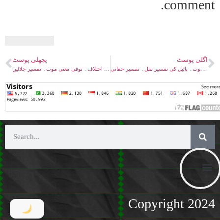
comment.
اگلی پوسٹ
پچھلی پوسٹ
وفات مسیحؑ۔ توفی معنی موت۔ بائبل کی تفسیر نقل۔ تفسیر حقانی
وفات مسیحؑ۔ توفی کے معنی میں اختلاف۔ توفی معنی موت۔ تفسیر جلالین
Copyright 2024