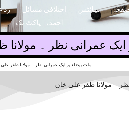
صفحہ
سائٹس
اختلافی مسائل
رد غ
احمدیہ پاکٹ بک
 ایک عمرانی نظر ۔ مولانا 
ظر ۔ مولانا ظفر علی خاں