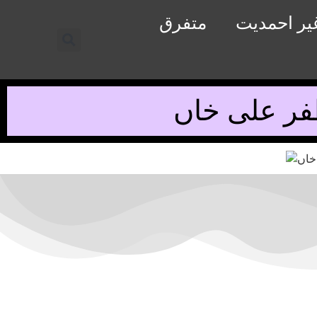
یر احمدیت
متفرق
ظفر علی خاں