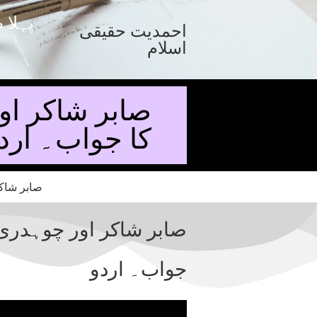
پہلا 
احمدیت حقیقی
اسلام
صابر شاکر او
کا جواب۔ ارد
صابر شاکر اور چوہدری 
جواب۔ اردو