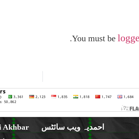
logge
You must be
احمدیہ ویب سائٹس
 Akhbar