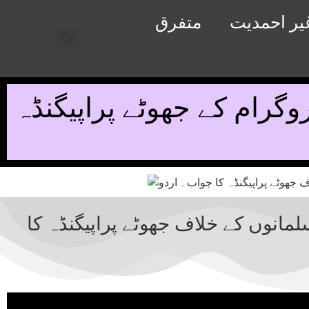
یر احمدیت
متفرق
گرام کے جھوٹے پراپیگنڈہ
انوں کے خلاف جھوٹے پراپیگنڈہ کا