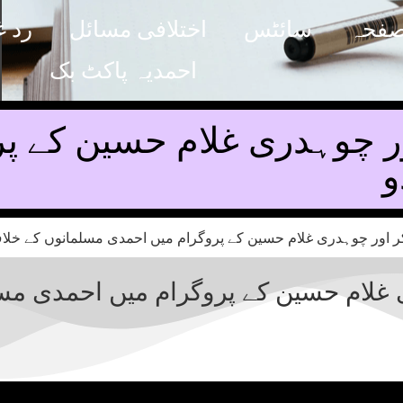
صفحہ
سائٹس
اختلافی مسائل
رد غ
احمدیہ پاکٹ بک
ر چوہدری غلام حسین کے پرو
و
غلام حسین کے پروگرام میں احمدی مسلم