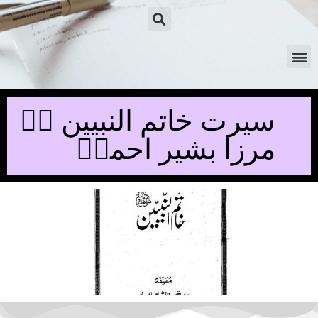
سیرت خاتم النبیین ﷺ۔
مرزا بشیر احمدؓ