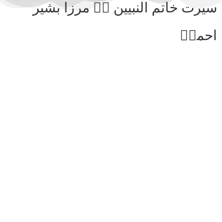
سیرت خاتم النبیین ﷺ۔ مرزا بشیر
احمدؓ