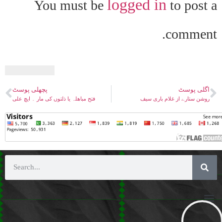
logged in
You must be
to post a
comment.
اگلی پوسٹ
پچھلی پوسٹ
روشن ستارے از غلام باری سیف
فتح مباھلہ یا ذلتوں کی مار ۔ ایچ علی